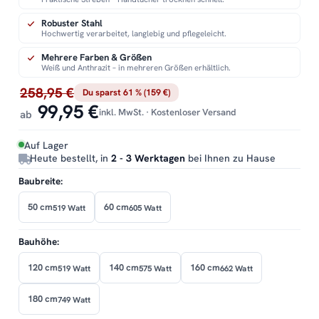
Robuster Stahl
Hochwertig verarbeitet, langlebig und pflegeleicht.
Mehrere Farben & Größen
Weiß und Anthrazit – in mehreren Größen erhältlich.
258,95 €
Du sparst 61 % (159 €)
99,95 €
inkl. MwSt. · Kostenloser Versand
ab
Auf Lager
Heute bestellt, in
2 - 3 Werktagen
bei Ihnen zu Hause
Baubreite:
50 cm
60 cm
519 Watt
605 Watt
Bauhöhe:
120 cm
140 cm
160 cm
519 Watt
575 Watt
662 Watt
180 cm
749 Watt