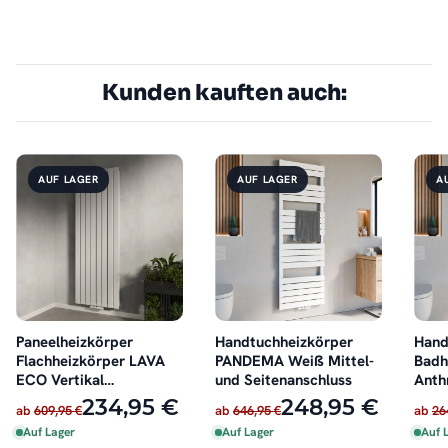
Kunden kauften auch:
AUF LAGER
AUF LAGER
A
Paneelheizkörper
Handtuchheizkörper
Hand
Flachheizkörper LAVA
PANDEMA Weiß Mittel-
Badh
ECO Vertikal
und Seitenanschluss
Anth
Doppellagig Weiß
Mitt
234,95 €
248,95 €
ab
609,95 €
ab
646,95 €
ab
26
Auf Lager
Auf Lager
Auf 