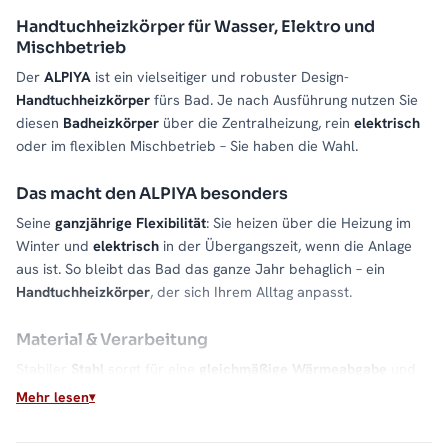
Handtuchheizkörper für Wasser, Elektro und
Mischbetrieb
Der
ALPIYA
ist ein vielseitiger und robuster Design-
Handtuchheizkörper
fürs Bad. Je nach Ausführung nutzen Sie
diesen
Badheizkörper
über die Zentralheizung, rein
elektrisch
oder im flexiblen Mischbetrieb – Sie haben die Wahl.
Das macht den ALPIYA besonders
Seine
ganzjährige Flexibilität
: Sie heizen über die Heizung im
Winter und
elektrisch
in der Übergangszeit, wenn die Anlage
aus ist. So bleibt das Bad das ganze Jahr behaglich – ein
Handtuchheizkörper
, der sich Ihrem Alltag anpasst.
Material & Verarbeitung
Stabiler
Stahl
sorgt für eine
gleichmäßige Wärmeabgabe
und
eine lange Lebensdauer – hochwertig verarbeitet für den
Mehr lesen
dauerhaften Einsatz im Bad.