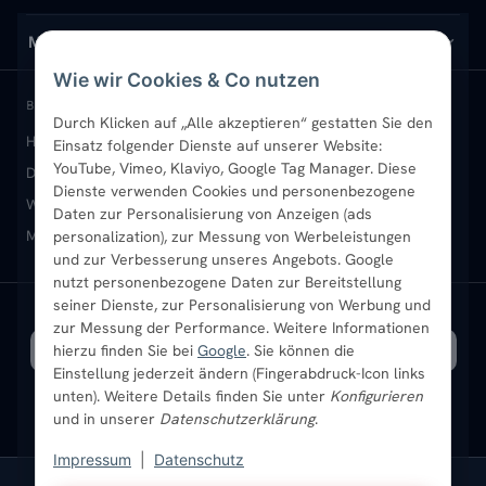
Design-Heizkörper
Versand & Lieferung
Wir über uns
MEIN KONTO
Wie wir Cookies & Co nutzen
Paneelheizkörper
Rückgabe & Widerruf
Standort & Abholung Jüchen
Anmelden / Mein Konto
BELIEBTE KATEGORIEN
Durch Klicken auf „Alle akzeptieren“ gestatten Sie den
Heizkörper kaufen
Badheizkörper
Handtuchheizkörper
Einsatz folgender Dienste auf unserer Website:
Vertikal-Heizkörper
Garantie & Gewährleistung
B2B-Kunden
Merkliste
YouTube, Vimeo, Klaviyo, Google Tag Manager. Diese
Design-Heizkörper
Paneelheizkörper
Vertikal-Heizkörper
Dienste verwenden Cookies und personenbezogene
Heizkörper-Zubehör
Montageservice vor Ort
Karriere
Newsletter
Wandheizkörper
Wohnraum-Heizkörper
Badheizkörper Schwarz
Daten zur Personalisierung von Anzeigen (ads
Mischbetrieb-Heizkörper
Heizkörper-Zubehör
Aktuelle Angebote
personalization), zur Messung von Werbeleistungen
Sendung verfolgen
Ratgeber
Aktuelle Angebote
und zur Verbesserung unseres Angebots. Google
nutzt personenbezogene Daten zur Bereitstellung
seiner Dienste, zur Personalisierung von Werbung und
Bestpreisgarantie
SICHERE ZAHLUNG
VERSAND MIT
zur Messung der Performance. Weitere Informationen
hierzu finden Sie bei
Google
. Sie können die
Einstellung jederzeit ändern (Fingerabdruck-Icon links
unten). Weitere Details finden Sie unter
Konfigurieren
und in unserer
Datenschutzerklärung
.
Impressum
|
Datenschutz