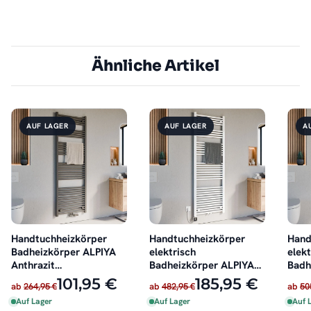
Ähnliche Artikel
AUF LAGER
AUF LAGER
A
Handtuchheizkörper
Handtuchheizkörper
Hand
Badheizkörper ALPIYA
elektrisch
elekt
Anthrazit
Badheizkörper ALPIYA
Badh
Mittelanschluss
Weiß inkl. Heizstab
Anthr
101,95 €
185,95 €
ab
264,95 €
ab
482,95 €
ab
50
Auf Lager
Auf Lager
Auf 