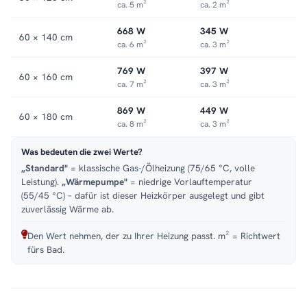
ca. 5 m²
ca. 2 m²
668 W
345 W
60 × 140 cm
ca. 6 m²
ca. 3 m²
769 W
397 W
60 × 160 cm
ca. 7 m²
ca. 3 m²
869 W
449 W
60 × 180 cm
ca. 8 m²
ca. 3 m²
Was bedeuten die zwei Werte?
„Standard"
= klassische Gas-/Ölheizung (75/65 °C, volle
Leistung).
„Wärmepumpe"
= niedrige Vorlauftemperatur
(55/45 °C) – dafür ist dieser Heizkörper ausgelegt und gibt
zuverlässig Wärme ab.
Den Wert nehmen, der zu Ihrer Heizung passt. m² = Richtwert
fürs Bad.