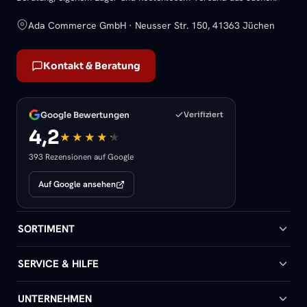
Ada Commerce GmbH · Neusser Str. 150, 41363 Jüchen
Kontakt & Beratung
Google Bewertungen
Verifiziert
4,2
393 Rezensionen auf Google
Auf Google ansehen
SORTIMENT
Badheizkörper
SERVICE & HILFE
Handtuchheizkörper
Hilfe & Kontakt
UNTERNEHMEN