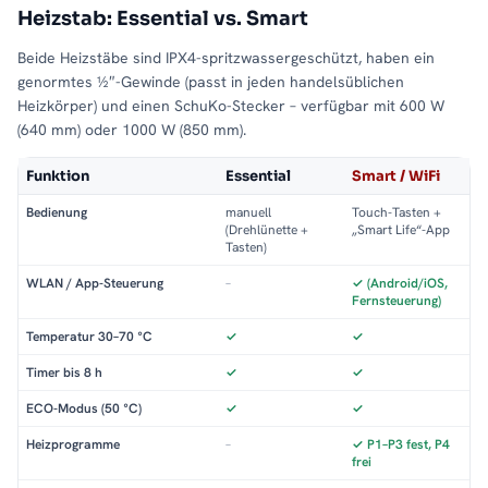
Heizstab: Essential vs. Smart
Beide Heizstäbe sind IPX4-spritzwassergeschützt, haben ein
genormtes ½″-Gewinde (passt in jeden handelsüblichen
Heizkörper) und einen SchuKo-Stecker – verfügbar mit 600 W
(640 mm) oder 1000 W (850 mm).
Funktion
Essential
Smart / WiFi
Bedienung
manuell
Touch-Tasten +
(Drehlünette +
„Smart Life“-App
Tasten)
WLAN / App-Steuerung
–
✓ (Android/iOS,
Fernsteuerung)
Temperatur 30–70 °C
✓
✓
Timer bis 8 h
✓
✓
ECO-Modus (50 °C)
✓
✓
Heizprogramme
–
✓ P1–P3 fest, P4
frei