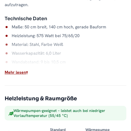
aufzutragen.
Technische Daten
Maße: 50 cm breit, 140 cm hoch, gerade Bauform
Heizleistung: 575 Watt bei 75/65/20
Material: Stahl, Farbe Weiß
Wasserkapazität: 6,0 Liter
Wandabstand: 9 bis 10,5 cm
Max. Betriebsdruck: 5 bar
Mehr lesen
Klassische Badwärme
Der ALPIYA arbeitet über Ihre Zentralheizung und liefert
Heizleistung & Raumgröße
zuverlässige Wärme für Bad und Handtücher. Die gerader
Bauform in Weiß passt sich ruhig ins Badezimmer ein. Alle
Wärmepumpen-geeignet – leistet auch bei niedriger
Größen und Ausführungen der Serie finden Sie in der Kategorie
Vorlauftemperatur (55/45 °C)
Badheizkörper mit Mittelanschluss
.
Standard
Wärmepumpe