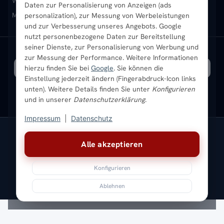
Heizkörper-Zubehör
Montageservice vor Ort
Karriere
Newsletter
Wandheizkörper
Wohnraum-Heizkörper
Badheizkörper Schwarz
Daten zur Personalisierung von Anzeigen (ads
Mischbetrieb-Heizkörper
Heizkörper-Zubehör
Aktuelle Angebote
personalization), zur Messung von Werbeleistungen
Sendung verfolgen
Ratgeber
Aktuelle Angebote
und zur Verbesserung unseres Angebots. Google
nutzt personenbezogene Daten zur Bereitstellung
seiner Dienste, zur Personalisierung von Werbung und
Bestpreisgarantie
SICHERE ZAHLUNG
VERSAND MIT
zur Messung der Performance. Weitere Informationen
hierzu finden Sie bei
Google
. Sie können die
Einstellung jederzeit ändern (Fingerabdruck-Icon links
unten). Weitere Details finden Sie unter
Konfigurieren
und in unserer
Datenschutzerklärung
.
Impressum
|
Datenschutz
Vertrag widerrufen
Alle akzeptieren
© 2026 Ada Commerce GmbH
* Alle Preise inkl. gesetzlicher USt. |
Kostenloser Versand
Konfigurieren
Impressum
Datenschutz
AGB
Widerrufsbelehrung
Versandkosten
Batteriegesetz
Sitemap
Ablehnen