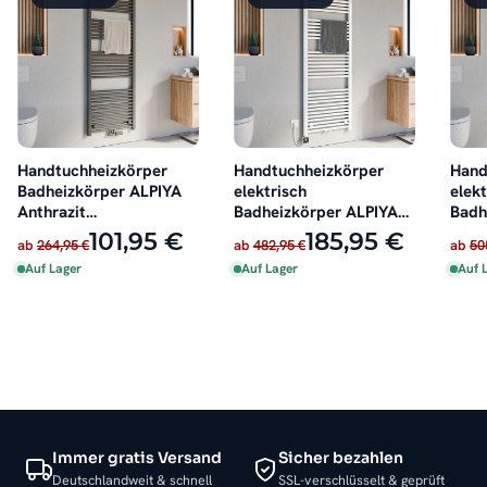
Handtuchheizkörper
Handtuchheizkörper
Hand
Badheizkörper ALPIYA
elektrisch
elekt
Anthrazit
Badheizkörper ALPIYA
Badh
Mittelanschluss
Weiß inkl. Heizstab
Anthr
101,95 €
185,95 €
ab
264,95 €
ab
482,95 €
ab
50
Auf Lager
Auf Lager
Auf 
Immer gratis Versand
Sicher bezahlen
Deutschlandweit & schnell
SSL-verschlüsselt & geprüft