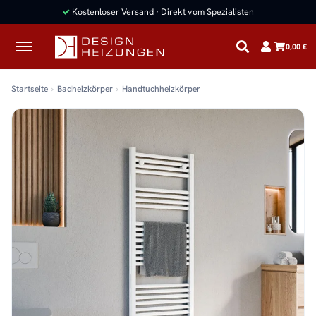
✓
Kostenloser Versand · Direkt vom Spezialisten
0,00 €
Startseite
Badheizkörper
Handtuchheizkörper