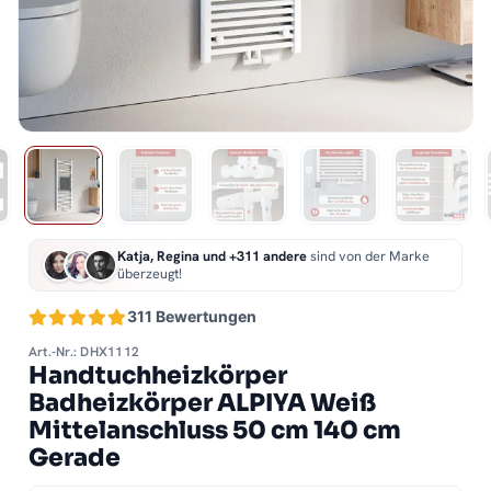
Katja, Regina und +311 andere
sind von der Marke
überzeugt!
311 Bewertungen
Art.-Nr.: DHX1112
Handtuchheizkörper
Badheizkörper ALPIYA Weiß
Mittelanschluss 50 cm 140 cm
Gerade