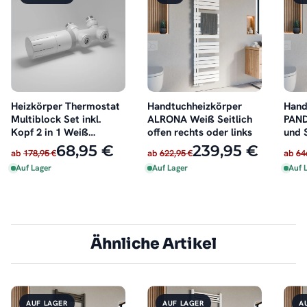
Heizkörper Thermostat
Handtuchheizkörper
Hand
Multiblock Set inkl.
ALRONA Weiß Seitlich
PAND
Kopf 2 in 1 Weiß
offen rechts oder links
und 
schwenkbar
68,95 €
239,95 €
ab
178,95 €
ab
622,95 €
ab
64
Auf Lager
Auf Lager
Auf 
Ähnliche Artikel
AUF LAGER
AUF LAGER
A