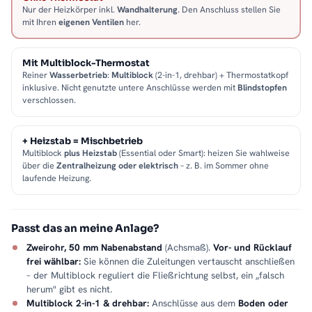
Nur der Heizkörper inkl.
Wandhalterung
. Den Anschluss stellen Sie
mit Ihren
eigenen Ventilen
her.
Mit Multiblock-Thermostat
Reiner
Wasserbetrieb
:
Multiblock
(2-in-1, drehbar) + Thermostatkopf
inklusive. Nicht genutzte untere Anschlüsse werden mit
Blindstopfen
verschlossen.
+ Heizstab = Mischbetrieb
Multiblock
plus Heizstab
(Essential oder Smart): heizen Sie wahlweise
über die
Zentralheizung oder elektrisch
– z. B. im Sommer ohne
laufende Heizung.
Passt das an meine Anlage?
Zweirohr, 50 mm Nabenabstand
(Achsmaß).
Vor- und Rücklauf
frei wählbar:
Sie können die Zuleitungen vertauscht anschließen
– der Multiblock reguliert die Fließrichtung selbst, ein „falsch
herum" gibt es nicht.
Multiblock 2-in-1 & drehbar:
Anschlüsse aus dem
Boden oder