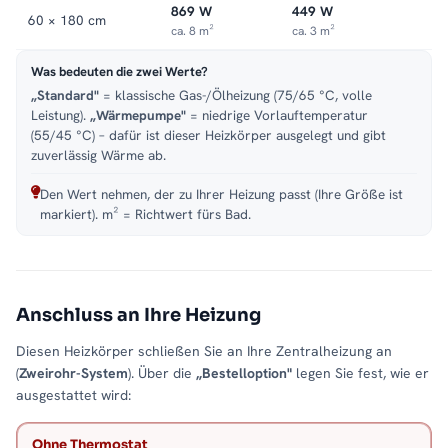
869 W
449 W
60 × 180 cm
ca. 8 m²
ca. 3 m²
Was bedeuten die zwei Werte?
„Standard"
= klassische Gas-/Ölheizung (75/65 °C, volle
Leistung).
„Wärmepumpe"
= niedrige Vorlauftemperatur
(55/45 °C) – dafür ist dieser Heizkörper ausgelegt und gibt
zuverlässig Wärme ab.
Den Wert nehmen, der zu Ihrer Heizung passt (Ihre Größe ist
markiert). m² = Richtwert fürs Bad.
Anschluss an Ihre Heizung
Diesen Heizkörper schließen Sie an Ihre Zentralheizung an
(
Zweirohr-System
). Über die
„Bestelloption"
legen Sie fest, wie er
ausgestattet wird:
Ohne Thermostat