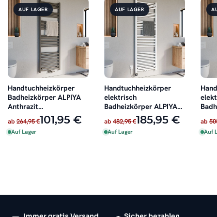
AUF LAGER
AUF LAGER
A
Handtuchheizkörper
Handtuchheizkörper
Hand
Badheizkörper ALPIYA
elektrisch
elekt
Anthrazit
Badheizkörper ALPIYA
Badh
Mittelanschluss
Weiß inkl. Heizstab
Anthr
101,95 €
185,95 €
ab
264,95 €
ab
482,95 €
ab
50
Auf Lager
Auf Lager
Auf 
Immer gratis Versand
Sicher bezahlen