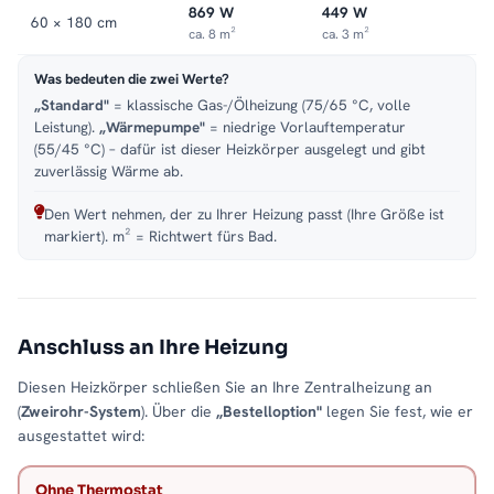
869 W
449 W
60 × 180 cm
ca. 8 m²
ca. 3 m²
Was bedeuten die zwei Werte?
„Standard"
= klassische Gas-/Ölheizung (75/65 °C, volle
Leistung).
„Wärmepumpe"
= niedrige Vorlauftemperatur
(55/45 °C) – dafür ist dieser Heizkörper ausgelegt und gibt
zuverlässig Wärme ab.
Den Wert nehmen, der zu Ihrer Heizung passt (Ihre Größe ist
markiert). m² = Richtwert fürs Bad.
Anschluss an Ihre Heizung
Diesen Heizkörper schließen Sie an Ihre Zentralheizung an
(
Zweirohr-System
). Über die
„Bestelloption"
legen Sie fest, wie er
ausgestattet wird:
Ohne Thermostat