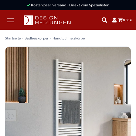
✓
Kostenloser Versand · Direkt vom Spezialisten
0,00 €
Startseite
Badheizkörper
Handtuchheizkörper