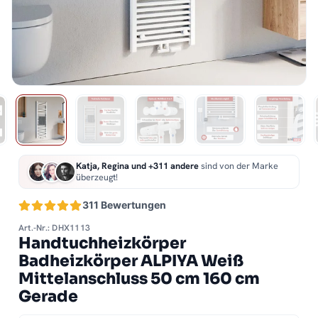
Katja, Regina und +311 andere
sind von der Marke
überzeugt!
311 Bewertungen
Art.-Nr.: DHX1113
Handtuchheizkörper
Badheizkörper ALPIYA Weiß
Mittelanschluss 50 cm 160 cm
Gerade