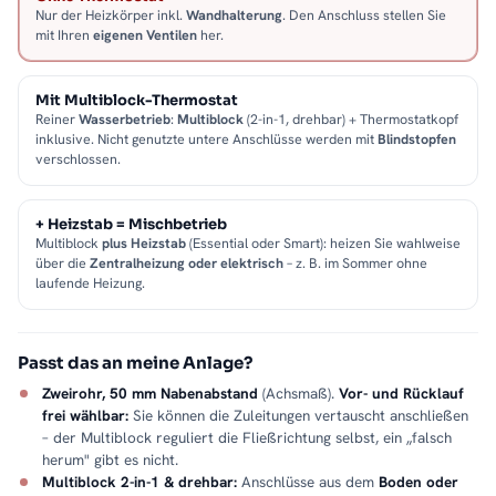
Nur der Heizkörper inkl.
Wandhalterung
. Den Anschluss stellen Sie
mit Ihren
eigenen Ventilen
her.
Mit Multiblock-Thermostat
Reiner
Wasserbetrieb
:
Multiblock
(2-in-1, drehbar) + Thermostatkopf
inklusive. Nicht genutzte untere Anschlüsse werden mit
Blindstopfen
verschlossen.
+ Heizstab = Mischbetrieb
Multiblock
plus Heizstab
(Essential oder Smart): heizen Sie wahlweise
über die
Zentralheizung oder elektrisch
– z. B. im Sommer ohne
laufende Heizung.
Passt das an meine Anlage?
Zweirohr, 50 mm Nabenabstand
(Achsmaß).
Vor- und Rücklauf
frei wählbar:
Sie können die Zuleitungen vertauscht anschließen
– der Multiblock reguliert die Fließrichtung selbst, ein „falsch
herum" gibt es nicht.
Multiblock 2-in-1 & drehbar:
Anschlüsse aus dem
Boden oder