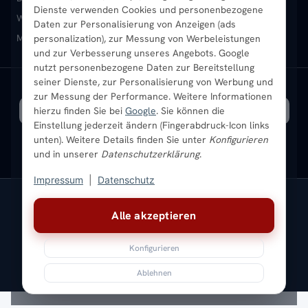
Dienste verwenden Cookies und personenbezogene
Heizkörper-Zubehör
Montageservice vor Ort
Karriere
Newsletter
Wandheizkörper
Wohnraum-Heizkörper
Badheizkörper Schwarz
Daten zur Personalisierung von Anzeigen (ads
Mischbetrieb-Heizkörper
Heizkörper-Zubehör
Aktuelle Angebote
personalization), zur Messung von Werbeleistungen
Sendung verfolgen
Ratgeber
Aktuelle Angebote
und zur Verbesserung unseres Angebots. Google
nutzt personenbezogene Daten zur Bereitstellung
seiner Dienste, zur Personalisierung von Werbung und
Bestpreisgarantie
SICHERE ZAHLUNG
VERSAND MIT
zur Messung der Performance. Weitere Informationen
hierzu finden Sie bei
Google
. Sie können die
Einstellung jederzeit ändern (Fingerabdruck-Icon links
unten). Weitere Details finden Sie unter
Konfigurieren
und in unserer
Datenschutzerklärung
.
Impressum
|
Datenschutz
Vertrag widerrufen
Alle akzeptieren
© 2026 Ada Commerce GmbH
* Alle Preise inkl. gesetzlicher USt. |
Kostenloser Versand
Konfigurieren
Impressum
Datenschutz
AGB
Widerrufsbelehrung
Versandkosten
Batteriegesetz
Sitemap
Ablehnen