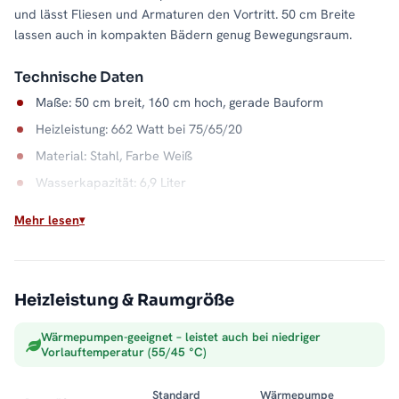
und lässt Fliesen und Armaturen den Vortritt. 50 cm Breite
lassen auch in kompakten Bädern genug Bewegungsraum.
Technische Daten
Maße: 50 cm breit, 160 cm hoch, gerade Bauform
Heizleistung: 662 Watt bei 75/65/20
Material: Stahl, Farbe Weiß
Wasserkapazität: 6,9 Liter
Wandabstand: 9 bis 10,5 cm
Mehr lesen
Max. Betriebsdruck: 5 bar
Klassische Badwärme
Heizleistung & Raumgröße
Der ALPIYA arbeitet über Ihre Zentralheizung und liefert
zuverlässige Wärme für Bad und Handtücher. Die gerader
Wärmepumpen-geeignet – leistet auch bei niedriger
Bauform in Weiß passt sich ruhig ins Badezimmer ein. Alle
Vorlauftemperatur (55/45 °C)
Größen und Ausführungen der Serie finden Sie in der Kategorie
Badheizkörper mit Mittelanschluss
.
Standard
Wärmepumpe