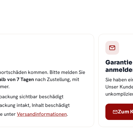
Garanti
anmelde
nsportschäden kommen. Bitte melden Sie
alb von 7 Tagen
nach Zustellung, mit
Sie haben ei
mer.
Unser Kunden
unkomplizier
packung sichtbar beschädigt
ckung intakt, Inhalt beschädigt
Zum K
ie unter
Versandinformationen
.