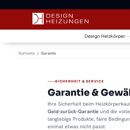
✓
Kostenloser Versand · Direkt vom Spezialisten
Design Heizkörper
Startseite
Garantie
SICHERHEIT & SERVICE
Garantie & Gewä
Ihre Sicherheit beim Heizkörperkau
Geld-zurück-Garantie
und die voll
langlebige Produkte, faire Bedingun
einmal etwas nicht passt.