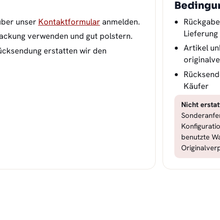
Bedingu
über unser
Kontaktformular
anmelden.
Rückgabe
Lieferung
packung verwenden und gut polstern.
Artikel un
ücksendung erstatten wir den
originalv
Rücksend
Käufer
Nicht erstat
Sonderanfer
Konfiguratio
benutzte W
Originalver