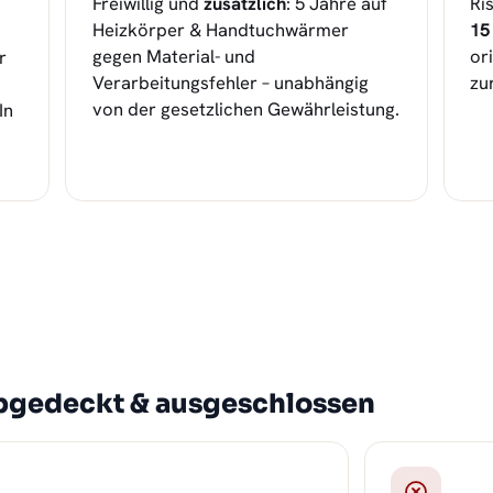
Freiwillig und
zusätzlich
: 5 Jahre auf
Ri
Heizkörper & Handtuchwärmer
15
gegen Material- und
or
r
Verarbeitungsfehler – unabhängig
zu
von der gesetzlichen Gewährleistung.
In
abgedeckt & ausgeschlossen