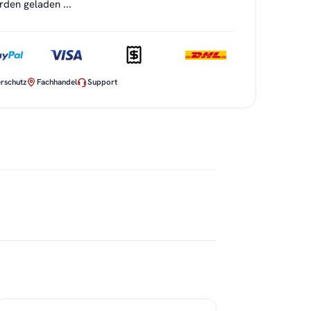
en geladen ...
rschutz
Fachhandel
Support