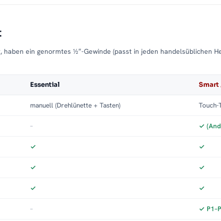
t
t, haben ein genormtes ½″-Gewinde (passt in jeden handelsüblichen H
Essential
Smart 
manuell (Drehlünette + Tasten)
Touch-T
–
✓ (And
✓
✓
✓
✓
✓
✓
–
✓ P1–P3