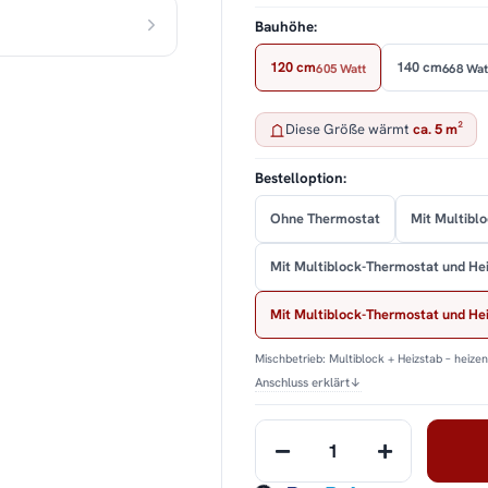
Bauhöhe:
120 cm
140 cm
605 Watt
668 Wat
Diese Größe wärmt
ca. 5 m²
Bestelloption:
Ohne Thermostat
Mit Multibl
Mit Multiblock-Thermostat und He
Mit Multiblock-Thermostat und H
Mischbetrieb: Multiblock + Heizstab – heize
Anschluss erklärt
↓
Loading...