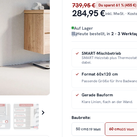
739,95 €
Du sparst 61 % (455 €)
284,95 €
inkl. MwSt. · Kos
Auf Lager
Heute bestellt, in
2 - 3 Werkta
SMART-Mischbetrieb
SMART-Heizstab plus Thermostatv
dabei.
Format 60x120 cm
Passende Größe für Ihre Badwan
Gerade Bauform
Klare Linien, flach an der Wand.
Baubreite:
50 cm
60 cm
519 Watt
605 Watt