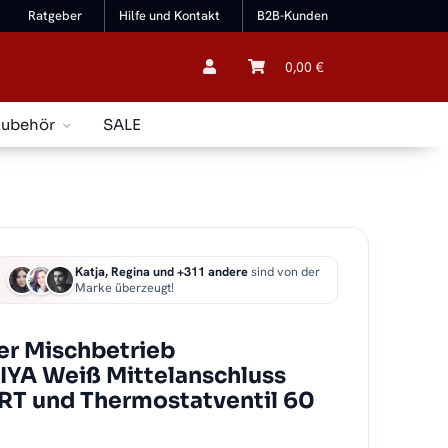
Ratgeber
Hilfe und Kontakt
B2B-Kunden
0,00 €
Zubehör
SALE
Katja, Regina und +311 andere
sind von der
Marke überzeugt!
r Mischbetrieb
IYA Weiß Mittelanschluss
ART und Thermostatventil 60