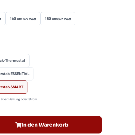
160 cm
180 cm
t
769 Watt
869 Watt
ock-Thermostat
izstab ESSENTIAL
eizstab SMART
n über Heizung oder Strom.
In den Warenkorb