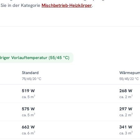
Sie in der Kategorie
Mischbetrieb-Heizkörper
.
driger Vorlauftemperatur (55/45 °C)
Standard
Wärmepu
75/65/20 °C
55/45/22 °C
519 W
268 W
ca. 5 m²
ca. 2 m²
575 W
297 W
ca. 5 m²
ca. 2 m²
662 W
341 W
ca. 6 m²
ca. 3 m²