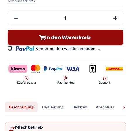
Anschluss erklärt
↓
In den Warenkorb
Komponenten werden geladen ...
Loading...
Käuferschutz
Fachhandel
Support
Beschreibung
Heizleistung
Heizstab
Anschluss
Tech
Mischbetrieb