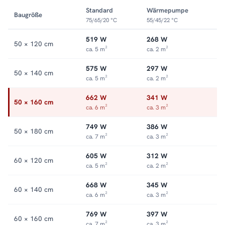
gleichmäßig. Alle Größen und Ausführungen der Serie finden
Standard
Wärmepumpe
Baugröße
Sie in der Kategorie
Mischbetrieb-Heizkörper
.
75/65/20 °C
55/45/22 °C
519 W
268 W
50 × 120 cm
ca. 5 m²
ca. 2 m²
575 W
297 W
50 × 140 cm
ca. 5 m²
ca. 2 m²
662 W
341 W
50 × 160 cm
ca. 6 m²
ca. 3 m²
749 W
386 W
50 × 180 cm
ca. 7 m²
ca. 3 m²
605 W
312 W
60 × 120 cm
ca. 5 m²
ca. 2 m²
668 W
345 W
60 × 140 cm
ca. 6 m²
ca. 3 m²
769 W
397 W
60 × 160 cm
ca. 7 m²
ca. 3 m²