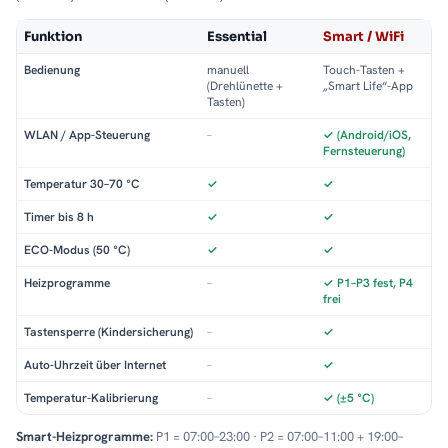
Funktion
Essential
Smart / WiFi
Bedienung
manuell
Touch-Tasten +
(Drehlünette +
„Smart Life“-App
Tasten)
WLAN / App-Steuerung
–
✓ (Android/iOS,
Fernsteuerung)
Temperatur 30–70 °C
✓
✓
Timer bis 8 h
✓
✓
ECO-Modus (50 °C)
✓
✓
Heizprogramme
–
✓ P1–P3 fest, P4
frei
Tastensperre (Kindersicherung)
–
✓
Auto-Uhrzeit über Internet
–
✓
Temperatur-Kalibrierung
–
✓ (±5 °C)
Smart-Heizprogramme:
P1 = 07:00–23:00 · P2 = 07:00–11:00 + 19:00–