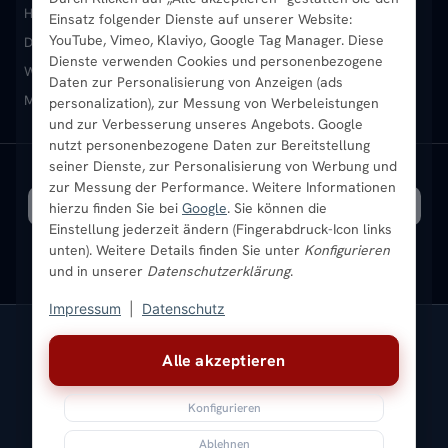
Heizkörper kaufen
Badheizkörper
Handtuchheizkörper
Einsatz folgender Dienste auf unserer Website:
Vertikal-Heizkörper
Garantie & Gewährleistung
B2B-Kunden
Merkliste
YouTube, Vimeo, Klaviyo, Google Tag Manager. Diese
Design-Heizkörper
Paneelheizkörper
Vertikal-Heizkörper
Dienste verwenden Cookies und personenbezogene
Heizkörper-Zubehör
Montageservice vor Ort
Karriere
Newsletter
Wandheizkörper
Wohnraum-Heizkörper
Badheizkörper Schwarz
Daten zur Personalisierung von Anzeigen (ads
Mischbetrieb-Heizkörper
Heizkörper-Zubehör
Aktuelle Angebote
personalization), zur Messung von Werbeleistungen
Sendung verfolgen
Ratgeber
Aktuelle Angebote
und zur Verbesserung unseres Angebots. Google
nutzt personenbezogene Daten zur Bereitstellung
seiner Dienste, zur Personalisierung von Werbung und
Bestpreisgarantie
SICHERE ZAHLUNG
VERSAND MIT
zur Messung der Performance. Weitere Informationen
hierzu finden Sie bei
Google
. Sie können die
Einstellung jederzeit ändern (Fingerabdruck-Icon links
unten). Weitere Details finden Sie unter
Konfigurieren
und in unserer
Datenschutzerklärung
.
Impressum
|
Datenschutz
Vertrag widerrufen
Alle akzeptieren
© 2026 Ada Commerce GmbH
* Alle Preise inkl. gesetzlicher USt. |
Kostenloser Versand
Konfigurieren
Impressum
Datenschutz
AGB
Widerrufsbelehrung
Versandkosten
Batteriegesetz
Sitemap
Ablehnen