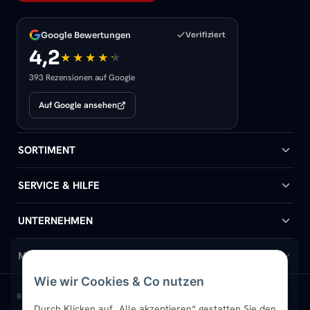
Google Bewertungen
Verifiziert
4,2
393 Rezensionen auf Google
Auf Google ansehen
SORTIMENT
Badheizkörper
SERVICE & HILFE
Handtuchheizkörper
Hilfe & Kontakt
UNTERNEHMEN
Design-Heizkörper
Versand & Lieferung
Wir über uns
MEIN KONTO
Wie wir Cookies & Co nutzen
Paneelheizkörper
Rückgabe & Widerruf
Standort & Abholung Jüchen
Anmelden / Mein Konto
BELIEBTE KATEGORIEN
Durch Klicken auf „Alle akzeptieren“ gestatten Sie den