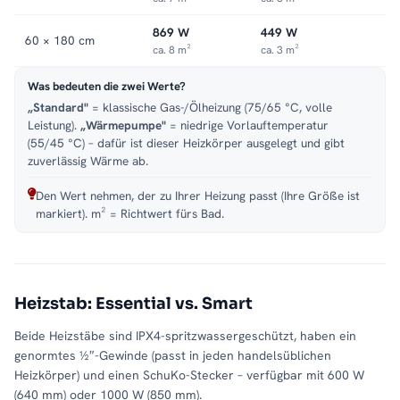
869 W
449 W
60 × 180 cm
ca. 8 m²
ca. 3 m²
Was bedeuten die zwei Werte?
„Standard"
= klassische Gas-/Ölheizung (75/65 °C, volle
Leistung).
„Wärmepumpe"
= niedrige Vorlauftemperatur
(55/45 °C) – dafür ist dieser Heizkörper ausgelegt und gibt
zuverlässig Wärme ab.
Den Wert nehmen, der zu Ihrer Heizung passt (Ihre Größe ist
markiert). m² = Richtwert fürs Bad.
Heizstab: Essential vs. Smart
Beide Heizstäbe sind IPX4-spritzwassergeschützt, haben ein
genormtes ½″-Gewinde (passt in jeden handelsüblichen
Heizkörper) und einen SchuKo-Stecker – verfügbar mit 600 W
(640 mm) oder 1000 W (850 mm).