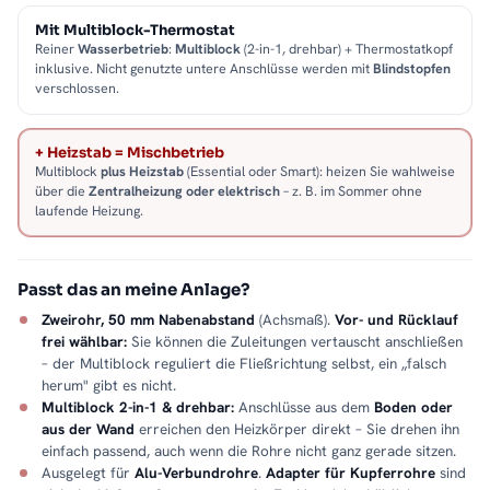
Mit Multiblock-Thermostat
Reiner
Wasserbetrieb
:
Multiblock
(2-in-1, drehbar) + Thermostatkopf
inklusive. Nicht genutzte untere Anschlüsse werden mit
Blindstopfen
verschlossen.
+ Heizstab = Mischbetrieb
Multiblock
plus Heizstab
(Essential oder Smart): heizen Sie wahlweise
über die
Zentralheizung oder elektrisch
– z. B. im Sommer ohne
laufende Heizung.
Passt das an meine Anlage?
Zweirohr, 50 mm Nabenabstand
(Achsmaß).
Vor- und Rücklauf
frei wählbar:
Sie können die Zuleitungen vertauscht anschließen
– der Multiblock reguliert die Fließrichtung selbst, ein „falsch
herum" gibt es nicht.
Multiblock 2-in-1 & drehbar:
Anschlüsse aus dem
Boden oder
aus der Wand
erreichen den Heizkörper direkt – Sie drehen ihn
einfach passend, auch wenn die Rohre nicht ganz gerade sitzen.
Ausgelegt für
Alu-Verbundrohre
.
Adapter für Kupferrohre
sind