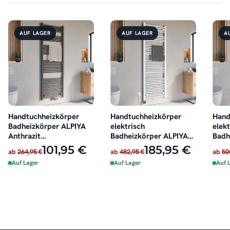
AUF LAGER
AUF LAGER
A
Handtuchheizkörper
Handtuchheizkörper
Hand
Badheizkörper ALPIYA
elektrisch
elekt
Anthrazit
Badheizkörper ALPIYA
Badh
Mittelanschluss
Weiß inkl. Heizstab
Anthr
101,95 €
185,95 €
ab
264,95 €
ab
482,95 €
ab
50
Auf Lager
Auf Lager
Auf 