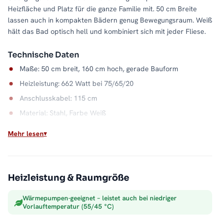
Heizfläche und Platz für die ganze Familie mit. 50 cm Breite
lassen auch in kompakten Bädern genug Bewegungsraum. Weiß
hält das Bad optisch hell und kombiniert sich mit jeder Fliese.
Technische Daten
Maße: 50 cm breit, 160 cm hoch, gerade Bauform
Heizleistung: 662 Watt bei 75/65/20
Anschlusskabel: 115 cm
Material: Stahl, Farbe Weiß
Wasserkapazität: 6,9 Liter
Mehr lesen
Wandabstand: 9 bis 10,5 cm
Max. Betriebsdruck: 5 bar
Heizleistung & Raumgröße
Ganzjährig warme Handtücher
Der Mischbetrieb verbindet Zentralheizung und Elektrobetrieb:
Wärmepumpen-geeignet – leistet auch bei niedriger
Heizsaison über das Heizsystem, danach übernimmt der
Vorlauftemperatur (55/45 °C)
Heizstab. Der Stahlkorpus in Weiß verteilt die Wärme