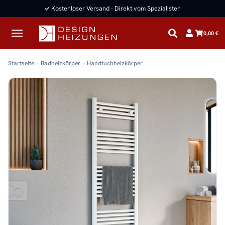
✓
Kostenloser Versand · Direkt vom Spezialisten
0,00 €
Startseite
Badheizkörper
Handtuchheizkörper