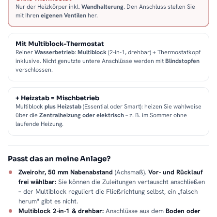
Nur der Heizkörper inkl.
Wandhalterung
. Den Anschluss stellen Sie
mit Ihren
eigenen Ventilen
her.
Mit Multiblock-Thermostat
Reiner
Wasserbetrieb
:
Multiblock
(2-in-1, drehbar) + Thermostatkopf
inklusive. Nicht genutzte untere Anschlüsse werden mit
Blindstopfen
verschlossen.
+ Heizstab = Mischbetrieb
Multiblock
plus Heizstab
(Essential oder Smart): heizen Sie wahlweise
über die
Zentralheizung oder elektrisch
– z. B. im Sommer ohne
laufende Heizung.
Passt das an meine Anlage?
Zweirohr, 50 mm Nabenabstand
(Achsmaß).
Vor- und Rücklauf
frei wählbar:
Sie können die Zuleitungen vertauscht anschließen
– der Multiblock reguliert die Fließrichtung selbst, ein „falsch
herum" gibt es nicht.
Multiblock 2-in-1 & drehbar:
Anschlüsse aus dem
Boden oder