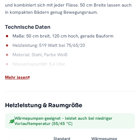
und kombiniert sich mit jeder Fliese. 50 cm Breite lassen auch
in kompakten Bädern genug Bewegungsraum.
Technische Daten
Maße: 50 cm breit, 120 cm hoch, gerade Bauform
Heizleistung: 519 Watt bei 75/65/20
Material: Stahl, Farbe Weiß
Wasserkapazität: 5,4 Liter
Wandabstand: 9 bis 10,5 cm
Mehr lesen
Max. Betriebsdruck: 5 bar
Sauber integriert
Heizleistung & Raumgröße
Als Warmwasser-Badheizkörper wird der ALPIYA direkt an die
Zentralheizung angeschlossen. Der Stahlkorpus gibt die Wärme
Wärmepumpen-geeignet – leistet auch bei niedriger
gleichmäßig ab und hält Handtücher trocken und vorgewärmt.
Vorlauftemperatur (55/45 °C)
Alle Größen und Ausführungen der Serie finden Sie in der
Kategorie
Badheizkörper mit Mittelanschluss
.
Standard
Wärmepumpe