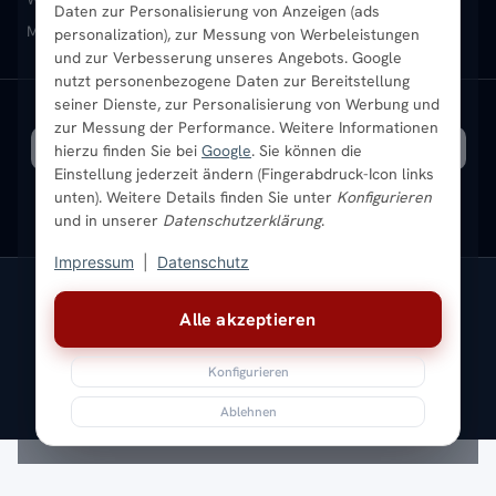
Daten zur Personalisierung von Anzeigen (ads
Mischbetrieb-Heizkörper
Heizkörper-Zubehör
Aktuelle Angebote
personalization), zur Messung von Werbeleistungen
Sendung verfolgen
Ratgeber
Aktuelle Angebote
und zur Verbesserung unseres Angebots. Google
nutzt personenbezogene Daten zur Bereitstellung
seiner Dienste, zur Personalisierung von Werbung und
Bestpreisgarantie
SICHERE ZAHLUNG
VERSAND MIT
zur Messung der Performance. Weitere Informationen
hierzu finden Sie bei
Google
. Sie können die
Einstellung jederzeit ändern (Fingerabdruck-Icon links
unten). Weitere Details finden Sie unter
Konfigurieren
und in unserer
Datenschutzerklärung
.
Impressum
|
Datenschutz
Vertrag widerrufen
Alle akzeptieren
© 2026 Ada Commerce GmbH
* Alle Preise inkl. gesetzlicher USt. |
Kostenloser Versand
Konfigurieren
Impressum
Datenschutz
AGB
Widerrufsbelehrung
Versandkosten
Batteriegesetz
Sitemap
Ablehnen