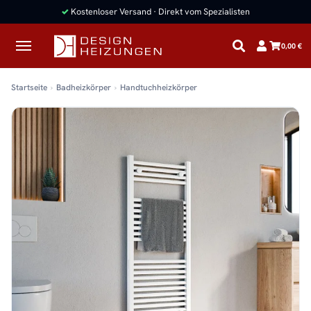
✓
Kostenloser Versand · Direkt vom Spezialisten
0,00 €
Startseite
Badheizkörper
Handtuchheizkörper