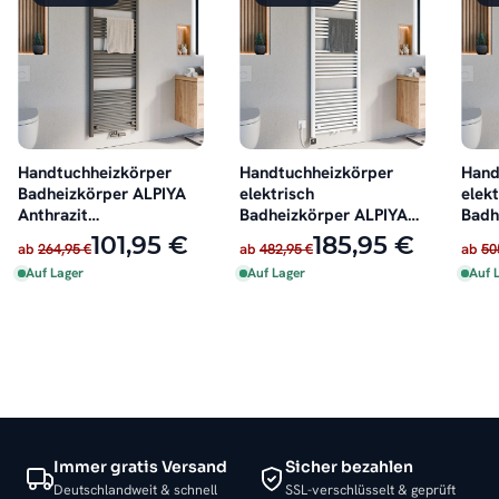
Handtuchheizkörper
Handtuchheizkörper
Hand
Badheizkörper ALPIYA
elektrisch
elekt
Anthrazit
Badheizkörper ALPIYA
Badh
Mittelanschluss
Weiß inkl. Heizstab
Anthr
101,95 €
185,95 €
ab
264,95 €
ab
482,95 €
ab
50
Auf Lager
Auf Lager
Auf 
Immer gratis Versand
Sicher bezahlen
Deutschlandweit & schnell
SSL-verschlüsselt & geprüft