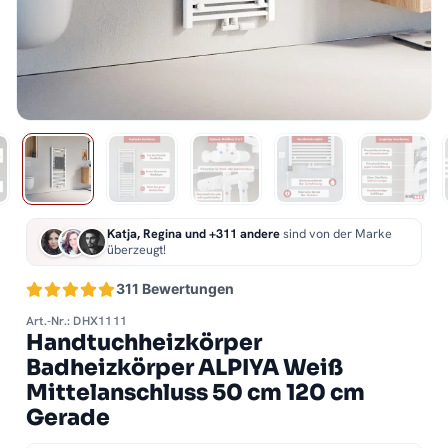
Katja, Regina und +311 andere
sind von der Marke
überzeugt!
311 Bewertungen
Art.-Nr.: DHX1111
Handtuchheizkörper
Badheizkörper ALPIYA Weiß
Mittelanschluss 50 cm 120 cm
Gerade