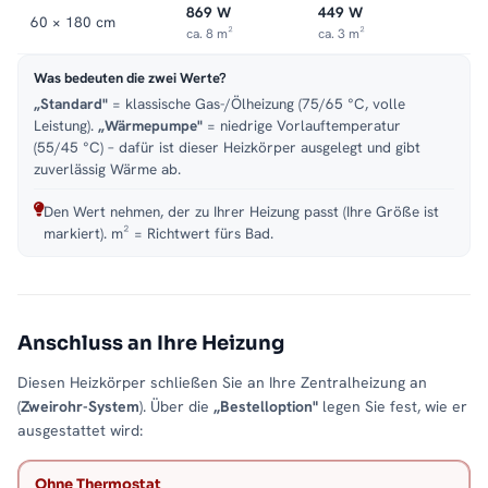
869 W
449 W
60 × 180 cm
ca. 8 m²
ca. 3 m²
Was bedeuten die zwei Werte?
„Standard"
= klassische Gas-/Ölheizung (75/65 °C, volle
Leistung).
„Wärmepumpe"
= niedrige Vorlauftemperatur
(55/45 °C) – dafür ist dieser Heizkörper ausgelegt und gibt
zuverlässig Wärme ab.
Den Wert nehmen, der zu Ihrer Heizung passt (Ihre Größe ist
markiert). m² = Richtwert fürs Bad.
Anschluss an Ihre Heizung
Diesen Heizkörper schließen Sie an Ihre Zentralheizung an
(
Zweirohr-System
). Über die
„Bestelloption"
legen Sie fest, wie er
ausgestattet wird:
Ohne Thermostat