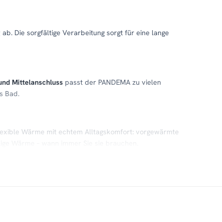
g
ab. Die sorgfältige Verarbeitung sorgt für eine lange
und Mittelanschluss
passt der PANDEMA zu vielen
s Bad.
lexible Wärme mit echtem Alltagskomfort: vorgewärmte
ige Wärme – wann immer Sie sie brauchen.
e
Kundenservice
,
Montageservice
.