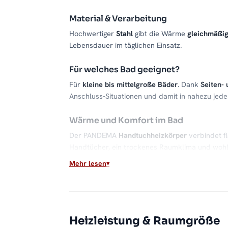
Material & Verarbeitung
Hochwertiger
Stahl
gibt die Wärme
gleichmäßi
Lebensdauer im täglichen Einsatz.
Für welches Bad geeignet?
Für
kleine bis mittelgroße Bäder
. Dank
Seiten- 
Anschluss-Situationen und damit in nahezu jede
Wärme und Komfort im Bad
Der PANDEMA
Handtuchheizkörper
verbindet f
Handtücher, ein trockenes Raumklima und wohl
Mehr lesen
Passende Varianten, Zubehör & Servic
Passendes Zubehör:
separat erhältlich
.
Service:
Heizleistung & Raumgröße