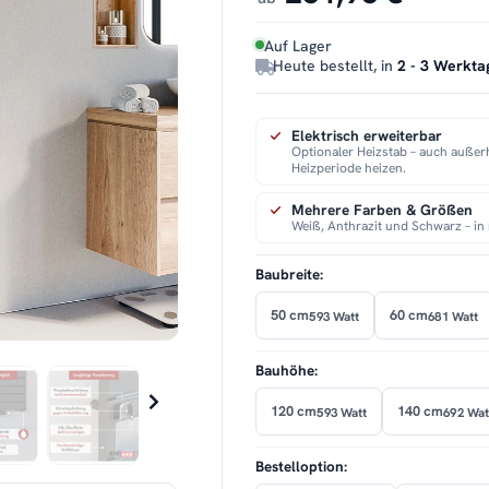
Auf Lager
Heute bestellt, in
2 - 3 Werkta
Elektrisch erweiterbar
Optionaler Heizstab – auch außer
Heizperiode heizen.
Mehrere Farben & Größen
Weiß, Anthrazit und Schwarz – i
Baubreite:
50 cm
60 cm
593 Watt
681 Watt
Bauhöhe:
120 cm
140 cm
593 Watt
692 Wat
Bestelloption: