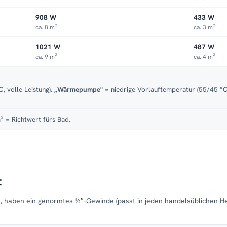
908 W
433 W
ca. 8 m²
ca. 3 m²
1021 W
487 W
ca. 9 m²
ca. 4 m²
, volle Leistung).
„Wärmepumpe"
= niedrige Vorlauftemperatur (55/45 °C)
² = Richtwert fürs Bad.
t
t, haben ein genormtes ½″-Gewinde (passt in jeden handelsüblichen H