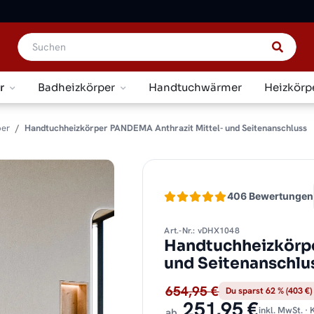
r
Badheizkörper
Handtuchwärmer
Heizkörp
per
Handtuchheizkörper PANDEMA Anthrazit Mittel- und Seitenanschluss
406 Bewertungen
Art.-Nr.: vDHX1048
Handtuchheizkörpe
und Seitenanschlu
654,95 €
Du sparst 62 % (403 €)
251,95 €
inkl. MwSt. ·
ab