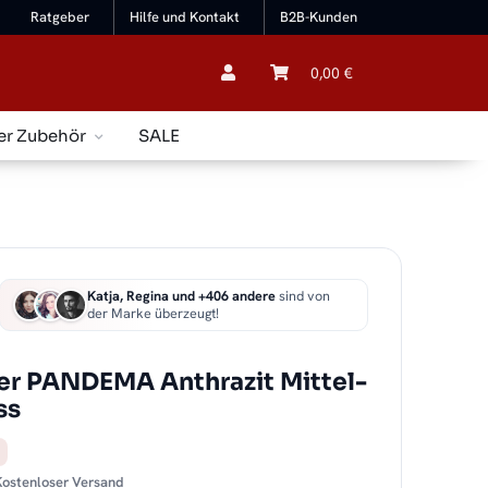
Ratgeber
Hilfe und Kontakt
B2B-Kunden
0,00 €
er Zubehör
SALE
Katja, Regina und +406 andere
sind von
der Marke überzeugt!
r PANDEMA Anthrazit Mittel-
ss
 Kostenloser Versand