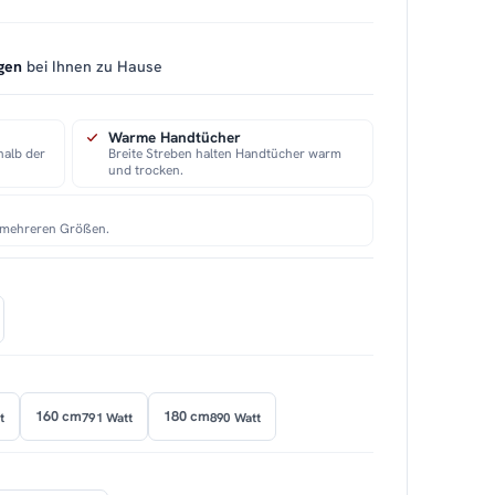
gen
bei Ihnen zu Hause
Warme Handtücher
halb der
Breite Streben halten Handtücher warm
und trocken.
n mehreren Größen.
160 cm
180 cm
t
791 Watt
890 Watt