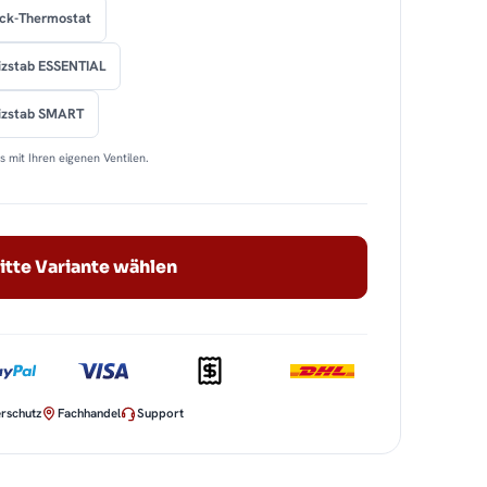
ock-Thermostat
izstab ESSENTIAL
eizstab SMART
 mit Ihren eigenen Ventilen.
itte Variante wählen
rschutz
Fachhandel
Support