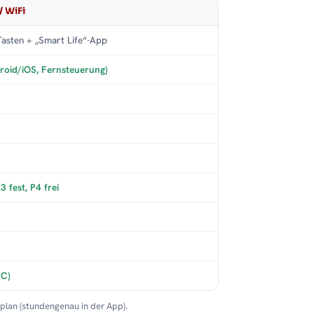
/ WiFi
asten + „Smart Life“-App
roid/iOS, Fernsteuerung)
 fest, P4 frei
°C)
nplan (stundengenau in der App).