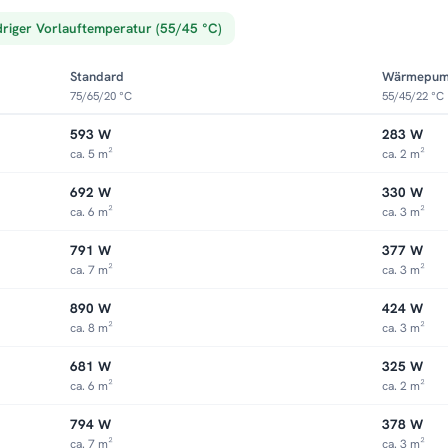
driger Vorlauftemperatur (55/45 °C)
Standard
Wärmepu
75/65/20 °C
55/45/22 °C
593 W
283 W
ca. 5 m²
ca. 2 m²
692 W
330 W
ca. 6 m²
ca. 3 m²
791 W
377 W
ca. 7 m²
ca. 3 m²
890 W
424 W
ca. 8 m²
ca. 3 m²
681 W
325 W
ca. 6 m²
ca. 2 m²
794 W
378 W
ca. 7 m²
ca. 3 m²