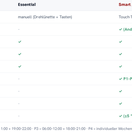
Essential
Smart 
manuell (Drehlünette + Tasten)
Touch-T
–
✓ (And
✓
✓
✓
✓
✓
✓
–
✓ P1–P3
–
✓
–
✓
–
✓ (±5 
11:00 + 19:00–22:00 · P3 = 06:00–12:00 + 18:00–21:00 · P4 = individueller Woche