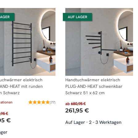
LAGER
AUF LAGER
uchwärmer elektrisch
Handtuchwärmer elektrisch
AND-HEAT mit runden
PLUG-AND-HEAT schwenkbar
n Schwarz
Schwarz 51 x 62 cm
iationen
(77)
ab
680,95 €
261,95 €
,95 €
95 €
Auf Lager
·
2 - 3 Werktagen
ager