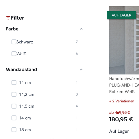
AUF LAGER
Filter
Farbe
Schwarz
Artikel gefunden
7
Weiß
Artikel gefunden
6
Wandabstand
Handtuchwärme
11 cm
Artikel gefunden
1
PLUG-AND-HEAT
Rohren Weiß
11,2 cm
Artikel gefunden
3
+ 2 Variationen
11,5 cm
Artikel gefunden
4
ab
469,95 €
14 cm
Artikel gefunden
1
180,95 €
15 cm
Artikel gefunden
1
Auf Lager