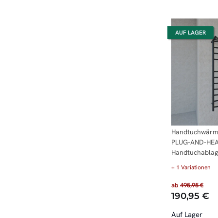
AUF LAGER
Handtuchwärme
PLUG-AND-HEA
Handtuchablag
+ 1 Variationen
ab
495,95 €
190,95 €
Auf Lager