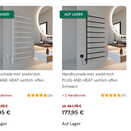
LAGER
AUF LAGER
uchwärmer elektrisch
Handtuchwärmer elektrisch
AND-HEAT seitlich offen
PLUG-AND-HEAT seitlich offen
Schwarz
iationen
+ 2 Variationen
(26)
(47)
,95 €
ab
461,95 €
95 €
177,95 €
ager
Auf Lager