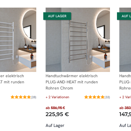
AUF LAGER
AUF 
r elektrisch
Handtuchwärmer elektrisch
Handt
T mit runden
PLUG-AND-HEAT mit runden
PLUG-
Rohren Chrom
Rohre
+ 2 Variationen
+ 2 Var
(28)
(33)
ab
586,95 €
ab
383
225,95 €
147,
Auf Lager
Auf L