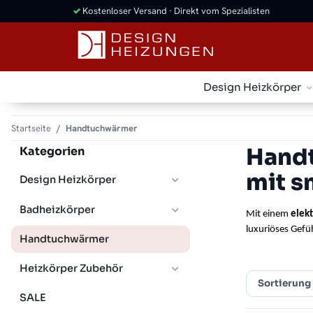
✓
Kostenloser Versand · Direkt vom Spezialisten
Design Heizkörper
Startseite
Handtuchwärmer
Handt
Kategorien
mit s
Design Heizkörper
Badheizkörper
Mit einem 
elek
luxuriöses Gefü
Handtuchwärmer
Heizkörper Zubehör
Sortierung
SALE