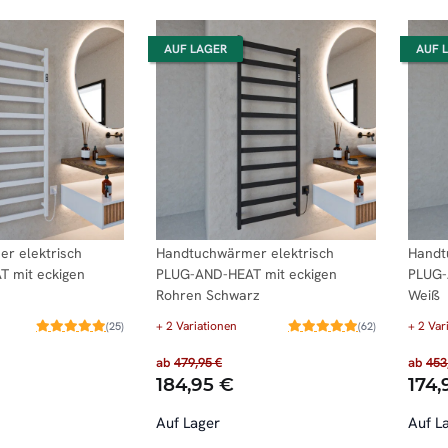
AUF LAGER
AUF 
r elektrisch
Handtuchwärmer elektrisch
Handt
 mit eckigen
PLUG-AND-HEAT mit eckigen
PLUG-
Rohren Schwarz
Weiß
+ 2 Variationen
+ 2 Var
(25)
(62)
ab
479,95 €
ab
453
184,95 €
174,
Auf Lager
Auf L