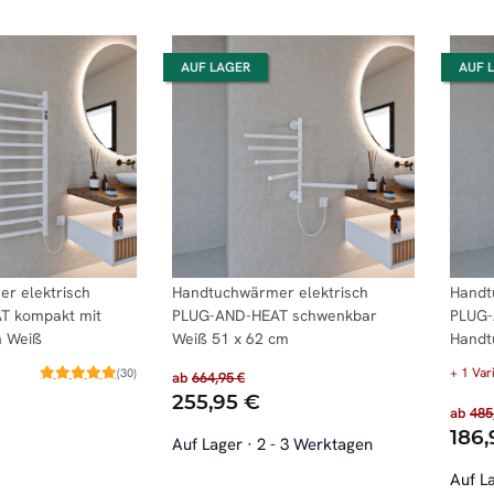
AUF LAGER
AUF 
r elektrisch
Handtuchwärmer elektrisch
Handt
T kompakt mit
PLUG-AND-HEAT schwenkbar
PLUG-
n Weiß
Weiß 51 x 62 cm
Handt
+ 1 Var
(30)
ab
664,95 €
255,95 €
ab
485
186,
Auf Lager
·
2 - 3 Werktagen
Auf L