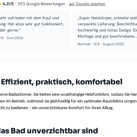
★
· 393 Google-Bewertungen ·
auf Google ansehen
4,2/5
sehr zufrieden mit dem Kauf und
„Super Heizkörper, schnelle und
ung. Hat alles sehr gut funktioniert,
verpackte Lieferung. Beschichtu
der gerne.“
hochwertig und tolles Design. E
Montage und gut beschriebene…
5/5 · Juni 2026
Norman · 5/5 · August 2025
Effizient, praktisch, komfortabel
derne Badezimmer. Sie bieten eine unabhängige Heizfunktion, sodass Sie 
sam im Betrieb, während sie gleichzeitig für ein optimales Raumklima sorge
icht zu bedienen – ein unverzichtbarer Komfort für Ihren Alltag.
as Bad unverzichtbar sind