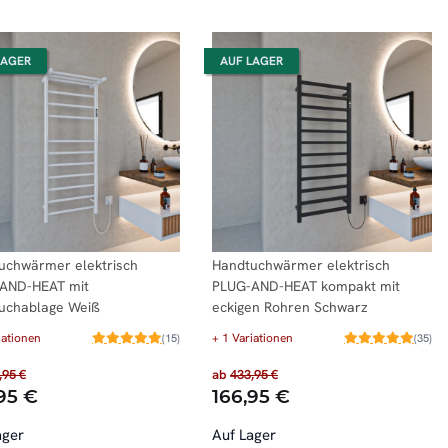
LAGER
AUF LAGER
uchwärmer elektrisch
Handtuchwärmer elektrisch
AND-HEAT mit
PLUG-AND-HEAT kompakt mit
uchablage Weiß
eckigen Rohren Schwarz
iationen
+ 1 Variationen
(15)
(35)
,95 €
ab
433,95 €
95 €
166,95 €
ager
Auf Lager