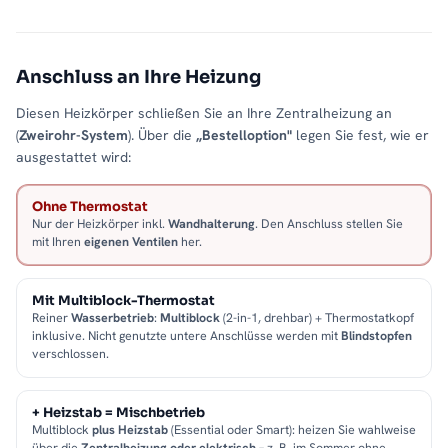
Anschluss an Ihre Heizung
Diesen Heizkörper schließen Sie an Ihre Zentralheizung an
(
Zweirohr-System
). Über die
„Bestelloption"
legen Sie fest, wie er
ausgestattet wird:
Ohne Thermostat
Nur der Heizkörper inkl.
Wandhalterung
. Den Anschluss stellen Sie
mit Ihren
eigenen Ventilen
her.
Mit Multiblock-Thermostat
Reiner
Wasserbetrieb
:
Multiblock
(2-in-1, drehbar) + Thermostatkopf
inklusive. Nicht genutzte untere Anschlüsse werden mit
Blindstopfen
verschlossen.
+ Heizstab = Mischbetrieb
Multiblock
plus Heizstab
(Essential oder Smart): heizen Sie wahlweise
über die
Zentralheizung oder elektrisch
– z. B. im Sommer ohne