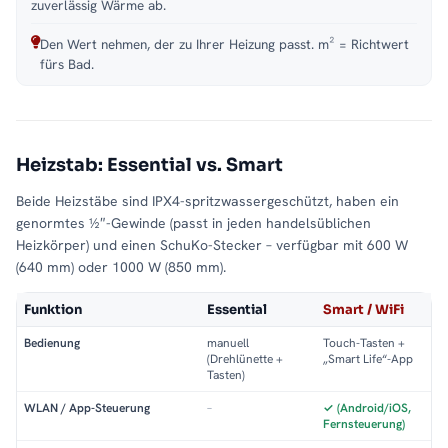
zuverlässig Wärme ab.
Den Wert nehmen, der zu Ihrer Heizung passt. m² = Richtwert
fürs Bad.
Heizstab: Essential vs. Smart
Beide Heizstäbe sind IPX4-spritzwassergeschützt, haben ein
genormtes ½″-Gewinde (passt in jeden handelsüblichen
Heizkörper) und einen SchuKo-Stecker – verfügbar mit 600 W
(640 mm) oder 1000 W (850 mm).
Funktion
Essential
Smart / WiFi
Bedienung
manuell
Touch-Tasten +
(Drehlünette +
„Smart Life“-App
Tasten)
WLAN / App-Steuerung
–
✓ (Android/iOS,
Fernsteuerung)