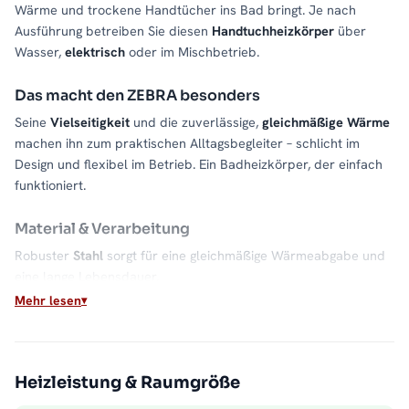
Wärme und trockene Handtücher ins Bad bringt. Je nach
Ausführung betreiben Sie diesen
Handtuchheizkörper
über
Wasser,
elektrisch
oder im Mischbetrieb.
Das macht den ZEBRA besonders
Seine
Vielseitigkeit
und die zuverlässige,
gleichmäßige Wärme
machen ihn zum praktischen Alltagsbegleiter – schlicht im
Design und flexibel im Betrieb. Ein Badheizkörper, der einfach
funktioniert.
Material & Verarbeitung
Robuster
Stahl
sorgt für eine gleichmäßige Wärmeabgabe und
eine lange Lebensdauer.
Mehr lesen
Für welches Bad geeignet?
Geeignet für
kleine bis mittelgroße Bäder
. Größe passend zu
Ihrer Wand und Ihrem Wärmebedarf wählen.
Heizleistung & Raumgröße