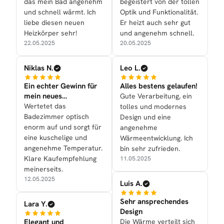
das mein Bad angenehm
begeistert von der tollen
und schnell wärmt. Ich
Optik und Funktionalität.
liebe diesen neuen
Er heizt auch sehr gut
Heizkörper sehr!
und angenehm schnell.
22.05.2025
20.05.2025
Niklas N.
Leo L.
Ein echter Gewinn für
Alles bestens gelaufen!
mein neues
Gute Verarbeitung, ein
Badezimmer
Wertetet das
tolles und modernes
Badezimmer optisch
Design und eine
enorm auf und sorgt für
angenehme
eine kuschelige und
Wärmeentwicklung. Ich
angenehme Temperatur.
bin sehr zufrieden.
Klare Kaufempfehlung
11.05.2025
meinerseits.
12.05.2025
Luis A.
Sehr ansprechendes
Lara Y.
Design
Elegant und
Die Wärme verteilt sich