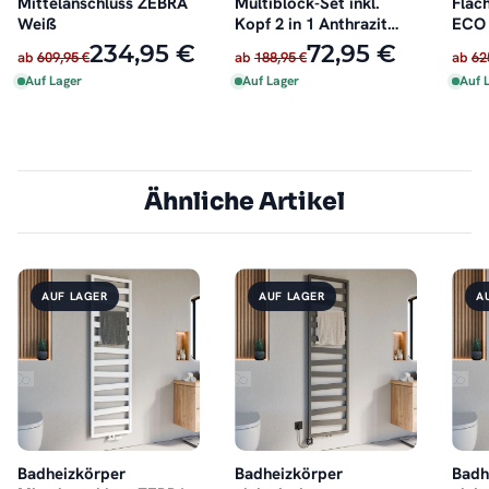
Mittelanschluss ZEBRA
Multiblock-Set inkl.
Flac
Weiß
Kopf 2 in 1 Anthrazit
ECO 
schwenkbar
Dopp
234,95 €
72,95 €
ab
609,95 €
ab
188,95 €
ab
62
Auf Lager
Auf Lager
Auf 
Ähnliche Artikel
AUF LAGER
AUF LAGER
A
Badheizkörper
Badheizkörper
Badh