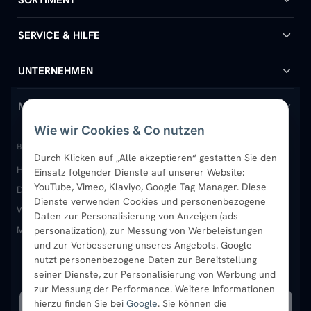
SORTIMENT
Badheizkörper
SERVICE & HILFE
Handtuchheizkörper
Hilfe & Kontakt
UNTERNEHMEN
Design-Heizkörper
Versand & Lieferung
Wir über uns
MEIN KONTO
Wie wir Cookies & Co nutzen
Paneelheizkörper
Rückgabe & Widerruf
Standort & Abholung Jüchen
Anmelden / Mein Konto
BELIEBTE KATEGORIEN
Durch Klicken auf „Alle akzeptieren“ gestatten Sie den
Heizkörper kaufen
Badheizkörper
Handtuchheizkörper
Einsatz folgender Dienste auf unserer Website:
Vertikal-Heizkörper
Garantie & Gewährleistung
B2B-Kunden
Merkliste
YouTube, Vimeo, Klaviyo, Google Tag Manager. Diese
Design-Heizkörper
Paneelheizkörper
Vertikal-Heizkörper
Dienste verwenden Cookies und personenbezogene
Heizkörper-Zubehör
Montageservice vor Ort
Karriere
Newsletter
Wandheizkörper
Wohnraum-Heizkörper
Badheizkörper Schwarz
Daten zur Personalisierung von Anzeigen (ads
Mischbetrieb-Heizkörper
Heizkörper-Zubehör
Aktuelle Angebote
personalization), zur Messung von Werbeleistungen
Sendung verfolgen
Ratgeber
Aktuelle Angebote
und zur Verbesserung unseres Angebots. Google
nutzt personenbezogene Daten zur Bereitstellung
seiner Dienste, zur Personalisierung von Werbung und
Bestpreisgarantie
SICHERE ZAHLUNG
VERSAND MIT
zur Messung der Performance. Weitere Informationen
hierzu finden Sie bei
Google
. Sie können die