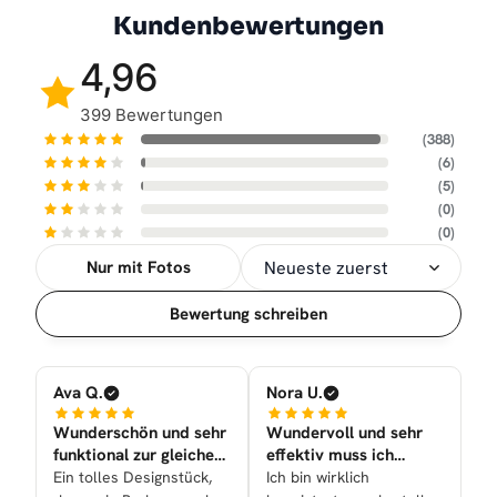
Kundenbewertungen
4,96
399 Bewertungen
(388)
(6)
(5)
(0)
(0)
Nur mit Fotos
Sortierung
Bewertung schreiben
Ava Q.
Nora U.
Wunderschön und sehr
Wundervoll und sehr
funktional zur gleichen
effektiv muss ich
Zeit nun bei uns
sagen!
Ein tolles Designstück,
Ich bin wirklich