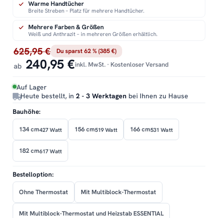
Warme Handtücher
Breite Streben – Platz für mehrere Handtücher.
Mehrere Farben & Größen
Weiß und Anthrazit – in mehreren Größen erhältlich.
625,95 €
Du sparst 62 % (385 €)
240,95 €
inkl. MwSt. · Kostenloser Versand
ab
Auf Lager
Heute bestellt, in
2 - 3 Werktagen
bei Ihnen zu Hause
Bauhöhe:
134 cm
156 cm
166 cm
427 Watt
519 Watt
531 Watt
182 cm
617 Watt
Bestelloption:
Ohne Thermostat
Mit Multiblock-Thermostat
Mit Multiblock-Thermostat und Heizstab ESSENTIAL