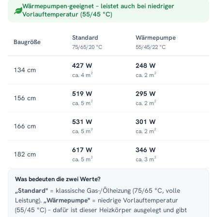
Trockene Handtücher, frisches Bad
Wärmepumpen-geeignet – leistet auch bei niedriger
Vorlauftemperatur (55/45 °C)
Der ZEBRA
Badheizkörper
hält Handtücher trocken und das
Bad angenehm warm. Das beugt Feuchtigkeit vor und sorgt für
ein frisches, gemütliches Raumgefühl.
Standard
Wärmepumpe
Baugröße
75/65/20 °C
55/45/22 °C
Passende Varianten, Zubehör & Service
427 W
248 W
134 cm
Passendes Zubehör:
auch als elektrische Variante erhältlich
.
ca. 4 m²
ca. 2 m²
Service:
Kundenservice
.
519 W
295 W
156 cm
ca. 5 m²
ca. 2 m²
531 W
301 W
166 cm
ca. 5 m²
ca. 2 m²
617 W
346 W
182 cm
ca. 5 m²
ca. 3 m²
Was bedeuten die zwei Werte?
„Standard"
= klassische Gas-/Ölheizung (75/65 °C, volle
Leistung).
„Wärmepumpe"
= niedrige Vorlauftemperatur
(55/45 °C) – dafür ist dieser Heizkörper ausgelegt und gibt