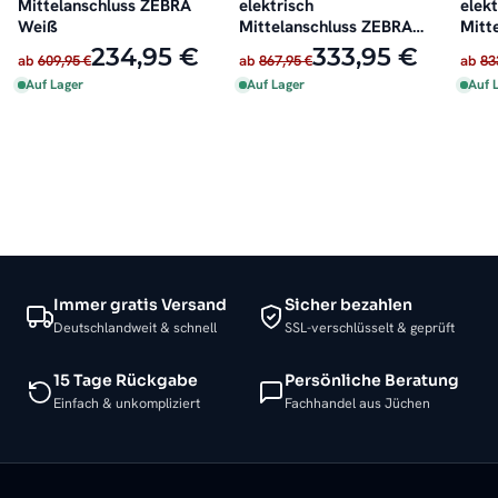
Mittelanschluss ZEBRA
elektrisch
elekt
Weiß
Mittelanschluss ZEBRA
Mitt
Anthrazit inkl. Heizstab
Weiß
234,95 €
333,95 €
ab
609,95 €
ab
867,95 €
ab
83
Auf Lager
Auf Lager
Auf 
Immer gratis Versand
Sicher bezahlen
Deutschlandweit & schnell
SSL-verschlüsselt & geprüft
15 Tage Rückgabe
Persönliche Beratung
Einfach & unkompliziert
Fachhandel aus Jüchen