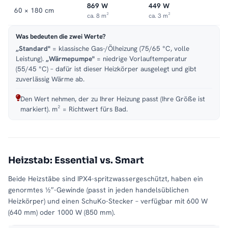
869 W
449 W
60 × 180 cm
ca. 8 m²
ca. 3 m²
Was bedeuten die zwei Werte?
„Standard"
= klassische Gas-/Ölheizung (75/65 °C, volle
Leistung).
„Wärmepumpe"
= niedrige Vorlauftemperatur
(55/45 °C) – dafür ist dieser Heizkörper ausgelegt und gibt
zuverlässig Wärme ab.
Den Wert nehmen, der zu Ihrer Heizung passt (Ihre Größe ist
markiert). m² = Richtwert fürs Bad.
Heizstab: Essential vs. Smart
Beide Heizstäbe sind IPX4-spritzwassergeschützt, haben ein
genormtes ½″-Gewinde (passt in jeden handelsüblichen
Heizkörper) und einen SchuKo-Stecker – verfügbar mit 600 W
(640 mm) oder 1000 W (850 mm).