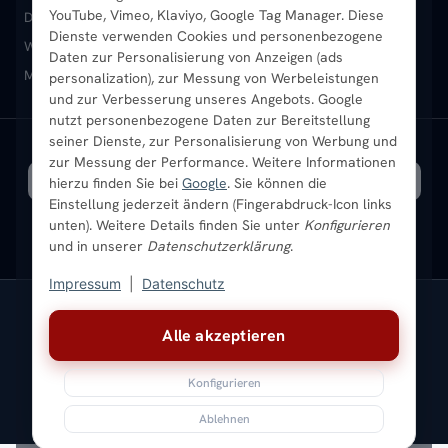
YouTube, Vimeo, Klaviyo, Google Tag Manager. Diese
Design-Heizkörper
Paneelheizkörper
Vertikal-Heizkörper
Dienste verwenden Cookies und personenbezogene
Heizkörper-Zubehör
Montageservice vor Ort
Karriere
Newsletter
Wandheizkörper
Wohnraum-Heizkörper
Badheizkörper Schwarz
Daten zur Personalisierung von Anzeigen (ads
Mischbetrieb-Heizkörper
Heizkörper-Zubehör
Aktuelle Angebote
personalization), zur Messung von Werbeleistungen
Sendung verfolgen
Ratgeber
Aktuelle Angebote
und zur Verbesserung unseres Angebots. Google
nutzt personenbezogene Daten zur Bereitstellung
seiner Dienste, zur Personalisierung von Werbung und
Bestpreisgarantie
SICHERE ZAHLUNG
VERSAND MIT
zur Messung der Performance. Weitere Informationen
hierzu finden Sie bei
Google
. Sie können die
Einstellung jederzeit ändern (Fingerabdruck-Icon links
unten). Weitere Details finden Sie unter
Konfigurieren
und in unserer
Datenschutzerklärung
.
Impressum
|
Datenschutz
Vertrag widerrufen
Alle akzeptieren
© 2026 Ada Commerce GmbH
* Alle Preise inkl. gesetzlicher USt. |
Kostenloser Versand
Konfigurieren
Impressum
Datenschutz
AGB
Widerrufsbelehrung
Versandkosten
Batteriegesetz
Sitemap
Ablehnen