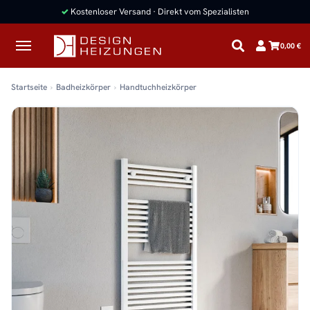
✓
Kostenloser Versand · Direkt vom Spezialisten
0,00 €
Startseite
Badheizkörper
Handtuchheizkörper