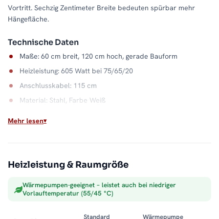
Vortritt. Sechzig Zentimeter Breite bedeuten spürbar mehr
Hängefläche.
Technische Daten
Maße: 60 cm breit, 120 cm hoch, gerade Bauform
Heizleistung: 605 Watt bei 75/65/20
Anschlusskabel: 115 cm
Material: Stahl, Farbe Weiß
Wasserkapazität: 6,1 Liter
Mehr lesen
Wandabstand: 9 bis 10,5 cm
Max. Betriebsdruck: 5 bar
Heizleistung & Raumgröße
Das Beste aus zwei Welten
Im Mischbetrieb nutzen Sie im Winter die günstige Wärme der
Wärmepumpen-geeignet – leistet auch bei niedriger
Zentralheizung und heizen in der Übergangszeit elektrisch
Vorlauftemperatur (55/45 °C)
weiter, ohne die ganze Anlage einzuschalten. So bleibt das Bad
ganzjährig warm. Alle Größen und Ausführungen der Serie
Standard
Wärmepumpe