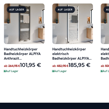
AUF LAGER
AUF LAGER
A
Handtuchheizkörper
Handtuchheizkörper
Hand
Badheizkörper ALPIYA
elektrisch
elekt
Anthrazit
Badheizkörper ALPIYA
Badh
Mittelanschluss
Weiß inkl. Heizstab
Anthr
101,95 €
185,95 €
ab
264,95 €
ab
482,95 €
ab
50
Auf Lager
Auf Lager
Auf 