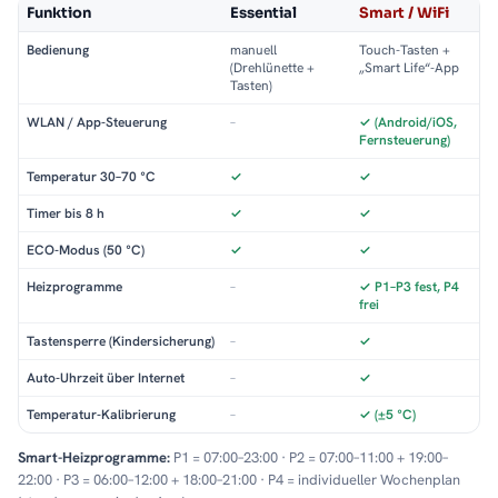
Funktion
Essential
Smart / WiFi
Bedienung
manuell
Touch-Tasten +
(Drehlünette +
„Smart Life“-App
Tasten)
WLAN / App-Steuerung
–
✓ (Android/iOS,
Fernsteuerung)
Temperatur 30–70 °C
✓
✓
Timer bis 8 h
✓
✓
ECO-Modus (50 °C)
✓
✓
Heizprogramme
–
✓ P1–P3 fest, P4
frei
Tastensperre (Kindersicherung)
–
✓
Auto-Uhrzeit über Internet
–
✓
Temperatur-Kalibrierung
–
✓ (±5 °C)
Smart-Heizprogramme:
P1 = 07:00–23:00 · P2 = 07:00–11:00 + 19:00–
22:00 · P3 = 06:00–12:00 + 18:00–21:00 · P4 = individueller Wochenplan