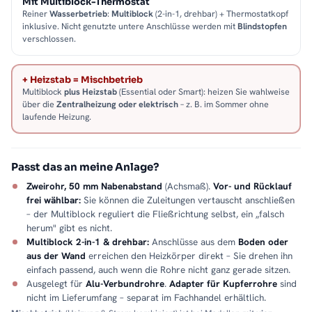
Mit Multiblock-Thermostat
Reiner
Wasserbetrieb
:
Multiblock
(2-in-1, drehbar) + Thermostatkopf
inklusive. Nicht genutzte untere Anschlüsse werden mit
Blindstopfen
verschlossen.
+ Heizstab = Mischbetrieb
Multiblock
plus Heizstab
(Essential oder Smart): heizen Sie wahlweise
über die
Zentralheizung oder elektrisch
– z. B. im Sommer ohne
laufende Heizung.
Passt das an meine Anlage?
Zweirohr, 50 mm Nabenabstand
(Achsmaß).
Vor- und Rücklauf
frei wählbar:
Sie können die Zuleitungen vertauscht anschließen
– der Multiblock reguliert die Fließrichtung selbst, ein „falsch
herum" gibt es nicht.
Multiblock 2-in-1 & drehbar:
Anschlüsse aus dem
Boden oder
aus der Wand
erreichen den Heizkörper direkt – Sie drehen ihn
einfach passend, auch wenn die Rohre nicht ganz gerade sitzen.
Ausgelegt für
Alu-Verbundrohre
.
Adapter für Kupferrohre
sind
nicht im Lieferumfang – separat im Fachhandel erhältlich.