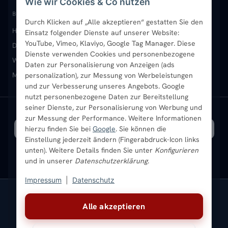
Wie wir Cookies & Co nutzen
Paneelheizkörper
Rückgabe & Widerruf
Standort & Abholung Jüchen
Anmelden / Mein Konto
BELIEBTE KATEGORIEN
Durch Klicken auf „Alle akzeptieren“ gestatten Sie den
Heizkörper kaufen
Badheizkörper
Handtuchheizkörper
Einsatz folgender Dienste auf unserer Website:
Vertikal-Heizkörper
Garantie & Gewährleistung
B2B-Kunden
Merkliste
YouTube, Vimeo, Klaviyo, Google Tag Manager. Diese
Design-Heizkörper
Paneelheizkörper
Vertikal-Heizkörper
Dienste verwenden Cookies und personenbezogene
Heizkörper-Zubehör
Montageservice vor Ort
Karriere
Newsletter
Wandheizkörper
Wohnraum-Heizkörper
Badheizkörper Schwarz
Daten zur Personalisierung von Anzeigen (ads
Mischbetrieb-Heizkörper
Heizkörper-Zubehör
Aktuelle Angebote
personalization), zur Messung von Werbeleistungen
Sendung verfolgen
Ratgeber
Aktuelle Angebote
und zur Verbesserung unseres Angebots. Google
nutzt personenbezogene Daten zur Bereitstellung
seiner Dienste, zur Personalisierung von Werbung und
Bestpreisgarantie
SICHERE ZAHLUNG
VERSAND MIT
zur Messung der Performance. Weitere Informationen
hierzu finden Sie bei
Google
. Sie können die
Einstellung jederzeit ändern (Fingerabdruck-Icon links
unten). Weitere Details finden Sie unter
Konfigurieren
und in unserer
Datenschutzerklärung
.
Impressum
|
Datenschutz
Vertrag widerrufen
Alle akzeptieren
© 2026 Ada Commerce GmbH
* Alle Preise inkl. gesetzlicher USt. |
Kostenloser Versand