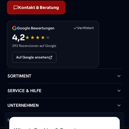
Kontakt & Beratung
Google Bewertungen
Verifiziert
4,2
393 Rezensionen auf Google
Auf Google ansehen
SORTIMENT
Badheizkörper
SERVICE & HILFE
Handtuchheizkörper
Hilfe & Kontakt
UNTERNEHMEN
Design-Heizkörper
Versand & Lieferung
Wir über uns
MEIN KONTO