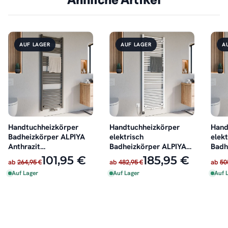
Ähnliche Artikel
AUF LAGER
AUF LAGER
A
Handtuchheizkörper
Handtuchheizkörper
Hand
Badheizkörper ALPIYA
elektrisch
elekt
Anthrazit
Badheizkörper ALPIYA
Badh
Mittelanschluss
Weiß inkl. Heizstab
Anthr
101,95 €
185,95 €
ab
264,95 €
ab
482,95 €
ab
50
Auf Lager
Auf Lager
Auf 