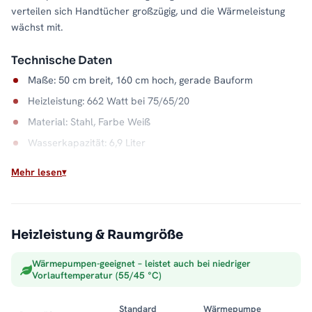
verteilen sich Handtücher großzügig, und die Wärmeleistung
wächst mit.
Technische Daten
Maße: 50 cm breit, 160 cm hoch, gerade Bauform
Heizleistung: 662 Watt bei 75/65/20
Material: Stahl, Farbe Weiß
Wasserkapazität: 6,9 Liter
Wandabstand: 9 bis 10,5 cm
Mehr lesen
Max. Betriebsdruck: 5 bar
Klassische Badwärme
Heizleistung & Raumgröße
Der ALPIYA arbeitet über Ihre Zentralheizung und liefert
zuverlässige Wärme für Bad und Handtücher. Die gerader
Wärmepumpen-geeignet – leistet auch bei niedriger
Bauform in Weiß passt sich ruhig ins Badezimmer ein. Alle
Vorlauftemperatur (55/45 °C)
Größen und Ausführungen der Serie finden Sie in der Kategorie
Badheizkörper mit Mittelanschluss
.
Standard
Wärmepumpe