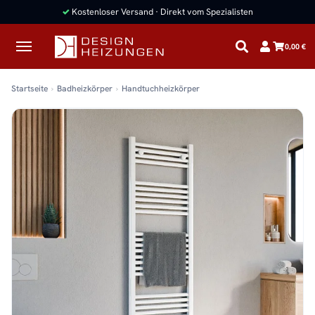
✓
Kostenloser Versand · Direkt vom Spezialisten
0,00 €
Startseite
Badheizkörper
Handtuchheizkörper