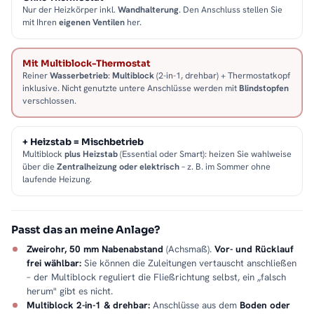
Nur der Heizkörper inkl.
Wandhalterung
. Den Anschluss stellen Sie
mit Ihren
eigenen Ventilen
her.
Mit Multiblock-Thermostat
Reiner
Wasserbetrieb
:
Multiblock
(2-in-1, drehbar) + Thermostatkopf
inklusive. Nicht genutzte untere Anschlüsse werden mit
Blindstopfen
verschlossen.
+ Heizstab = Mischbetrieb
Multiblock
plus Heizstab
(Essential oder Smart): heizen Sie wahlweise
über die
Zentralheizung oder elektrisch
– z. B. im Sommer ohne
laufende Heizung.
Passt das an meine Anlage?
Zweirohr, 50 mm Nabenabstand
(Achsmaß).
Vor- und Rücklauf
frei wählbar:
Sie können die Zuleitungen vertauscht anschließen
– der Multiblock reguliert die Fließrichtung selbst, ein „falsch
herum" gibt es nicht.
Multiblock 2-in-1 & drehbar:
Anschlüsse aus dem
Boden oder