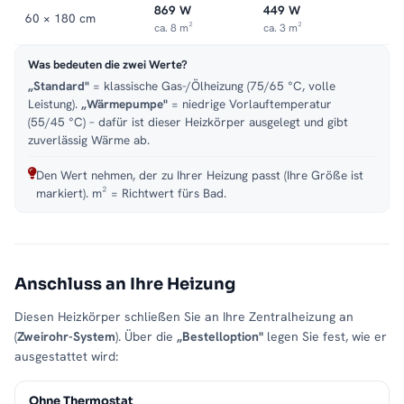
869 W
449 W
60 × 180 cm
ca. 8 m²
ca. 3 m²
Was bedeuten die zwei Werte?
„Standard"
= klassische Gas-/Ölheizung (75/65 °C, volle
Leistung).
„Wärmepumpe"
= niedrige Vorlauftemperatur
(55/45 °C) – dafür ist dieser Heizkörper ausgelegt und gibt
zuverlässig Wärme ab.
Den Wert nehmen, der zu Ihrer Heizung passt (Ihre Größe ist
markiert). m² = Richtwert fürs Bad.
Anschluss an Ihre Heizung
Diesen Heizkörper schließen Sie an Ihre Zentralheizung an
(
Zweirohr-System
). Über die
„Bestelloption"
legen Sie fest, wie er
ausgestattet wird:
Ohne Thermostat