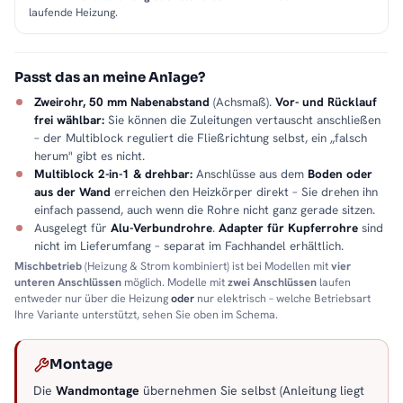
laufende Heizung.
Passt das an meine Anlage?
Zweirohr, 50 mm Nabenabstand
(Achsmaß).
Vor- und Rücklauf
frei wählbar:
Sie können die Zuleitungen vertauscht anschließen
– der Multiblock reguliert die Fließrichtung selbst, ein „falsch
herum" gibt es nicht.
Multiblock 2-in-1 & drehbar:
Anschlüsse aus dem
Boden oder
aus der Wand
erreichen den Heizkörper direkt – Sie drehen ihn
einfach passend, auch wenn die Rohre nicht ganz gerade sitzen.
Ausgelegt für
Alu-Verbundrohre
.
Adapter für Kupferrohre
sind
nicht im Lieferumfang – separat im Fachhandel erhältlich.
Mischbetrieb
(Heizung & Strom kombiniert) ist bei Modellen mit
vier
unteren Anschlüssen
möglich. Modelle mit
zwei Anschlüssen
laufen
entweder nur über die Heizung
oder
nur elektrisch – welche Betriebsart
Ihre Variante unterstützt, sehen Sie oben im Schema.
Montage
Die
Wandmontage
übernehmen Sie selbst (Anleitung liegt