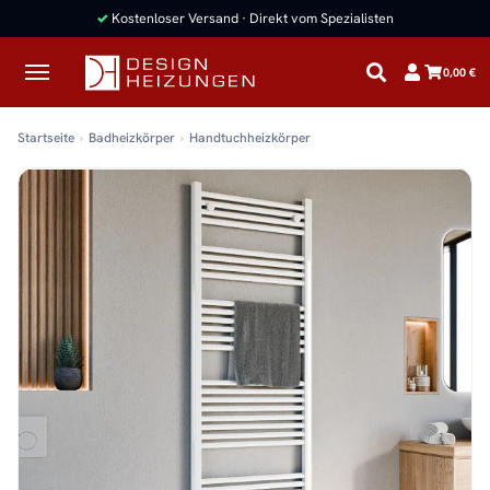
✓
Kostenloser Versand · Direkt vom Spezialisten
0,00 €
Startseite
Badheizkörper
Handtuchheizkörper