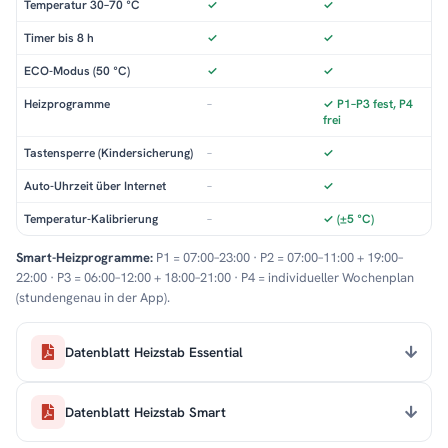
Temperatur 30–70 °C
✓
✓
Timer bis 8 h
✓
✓
ECO-Modus (50 °C)
✓
✓
Heizprogramme
–
✓ P1–P3 fest, P4
frei
Tastensperre (Kindersicherung)
–
✓
Auto-Uhrzeit über Internet
–
✓
Temperatur-Kalibrierung
–
✓ (±5 °C)
Smart-Heizprogramme:
P1 = 07:00–23:00 · P2 = 07:00–11:00 + 19:00–
22:00 · P3 = 06:00–12:00 + 18:00–21:00 · P4 = individueller Wochenplan
(stundengenau in der App).
Datenblatt Heizstab Essential
Datenblatt Heizstab Smart