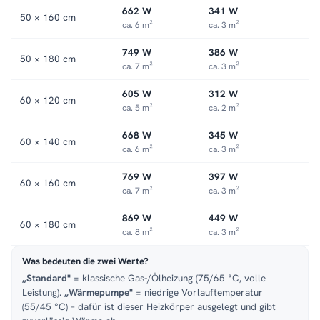
662 W
341 W
50 × 160 cm
ca. 6 m²
ca. 3 m²
749 W
386 W
50 × 180 cm
ca. 7 m²
ca. 3 m²
605 W
312 W
60 × 120 cm
ca. 5 m²
ca. 2 m²
668 W
345 W
60 × 140 cm
ca. 6 m²
ca. 3 m²
769 W
397 W
60 × 160 cm
ca. 7 m²
ca. 3 m²
869 W
449 W
60 × 180 cm
ca. 8 m²
ca. 3 m²
Was bedeuten die zwei Werte?
„Standard"
= klassische Gas-/Ölheizung (75/65 °C, volle
Leistung).
„Wärmepumpe"
= niedrige Vorlauftemperatur
(55/45 °C) – dafür ist dieser Heizkörper ausgelegt und gibt