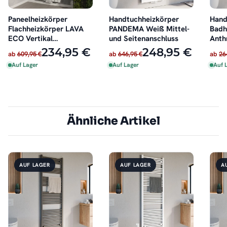
Paneelheizkörper
Handtuchheizkörper
Hand
Flachheizkörper LAVA
PANDEMA Weiß Mittel-
Badh
ECO Vertikal
und Seitenanschluss
Anth
Doppellagig Weiß
Mitt
234,95 €
248,95 €
ab
609,95 €
ab
646,95 €
ab
26
Auf Lager
Auf Lager
Auf 
Ähnliche Artikel
AUF LAGER
AUF LAGER
A