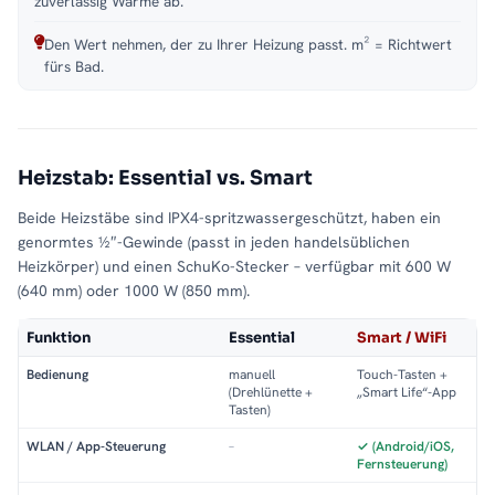
zuverlässig Wärme ab.
Den Wert nehmen, der zu Ihrer Heizung passt. m² = Richtwert
fürs Bad.
Heizstab: Essential vs. Smart
Beide Heizstäbe sind IPX4-spritzwassergeschützt, haben ein
genormtes ½″-Gewinde (passt in jeden handelsüblichen
Heizkörper) und einen SchuKo-Stecker – verfügbar mit 600 W
(640 mm) oder 1000 W (850 mm).
Funktion
Essential
Smart / WiFi
Bedienung
manuell
Touch-Tasten +
(Drehlünette +
„Smart Life“-App
Tasten)
WLAN / App-Steuerung
–
✓ (Android/iOS,
Fernsteuerung)