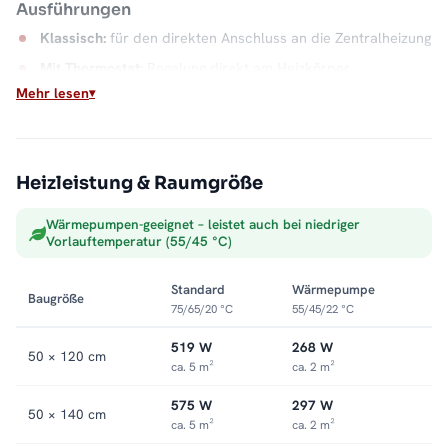
Ausführungen
Klassisch:
für den direkten Anschluss an die Zentralheizung
Mit Thermostat:
Regelung direkt am Heizkörper
Mehr lesen
Mischbetrieb:
mit Heizstab und Thermostatventil, elektrisch
in der Übergangszeit
SMART-Mischbetrieb:
mit smartem Heizstab
Heizleistung & Raumgröße
Montage
Wärmepumpen-geeignet – leistet auch bei niedriger
Wandmontage mit 9 bis 10,5 cm Wandabstand. Weitere
Vorlauftemperatur (55/45 °C)
Modelle finden Sie in der Kategorie
Badheizkörper mit
Mittelanschluss
.
Standard
Wärmepumpe
Baugröße
75/65/20 °C
55/45/22 °C
519 W
268 W
50 × 120 cm
ca. 5 m²
ca. 2 m²
575 W
297 W
50 × 140 cm
ca. 5 m²
ca. 2 m²