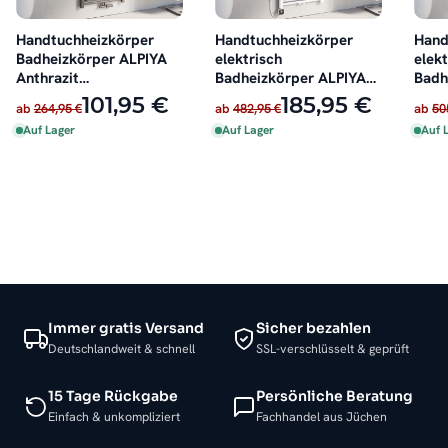
Handtuchheizkörper
Handtuchheizkörper
Hand
Badheizkörper ALPIYA
elektrisch
elekt
Anthrazit
Badheizkörper ALPIYA
Badh
Mittelanschluss
Weiß inkl. Heizstab
Anthr
101,95 €
185,95 €
ab
264,95 €
ab
482,95 €
ab
50
Auf Lager
Auf Lager
Auf 
Immer gratis Versand
Sicher bezahlen
Deutschlandweit & schnell
SSL-verschlüsselt & geprüft
15 Tage Rückgabe
Persönliche Beratung
Einfach & unkompliziert
Fachhandel aus Jüchen