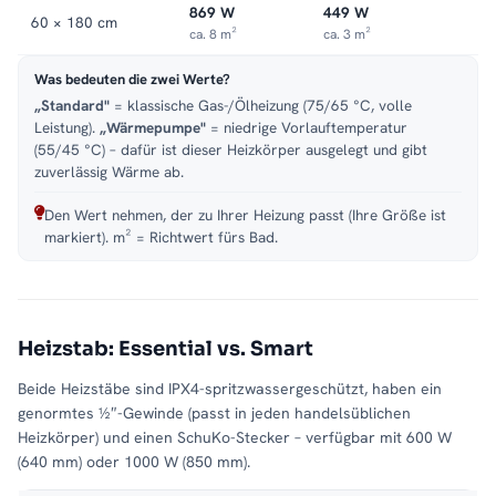
869 W
449 W
60 × 180 cm
ca. 8 m²
ca. 3 m²
Was bedeuten die zwei Werte?
„Standard"
= klassische Gas-/Ölheizung (75/65 °C, volle
Leistung).
„Wärmepumpe"
= niedrige Vorlauftemperatur
(55/45 °C) – dafür ist dieser Heizkörper ausgelegt und gibt
zuverlässig Wärme ab.
Den Wert nehmen, der zu Ihrer Heizung passt (Ihre Größe ist
markiert). m² = Richtwert fürs Bad.
Heizstab: Essential vs. Smart
Beide Heizstäbe sind IPX4-spritzwassergeschützt, haben ein
genormtes ½″-Gewinde (passt in jeden handelsüblichen
Heizkörper) und einen SchuKo-Stecker – verfügbar mit 600 W
(640 mm) oder 1000 W (850 mm).