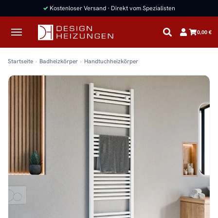
✓
Kostenloser Versand · Direkt vom Spezialisten
0,00 €
Startseite
Badheizkörper
Handtuchheizkörper