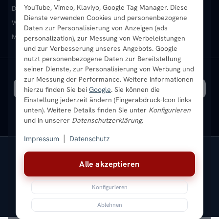
YouTube, Vimeo, Klaviyo, Google Tag Manager. Diese
Design-Heizkörper
Paneelheizkörper
Vertikal-Heizkörper
Dienste verwenden Cookies und personenbezogene
Heizkörper-Zubehör
Montageservice vor Ort
Karriere
Newsletter
Wandheizkörper
Wohnraum-Heizkörper
Badheizkörper Schwarz
Daten zur Personalisierung von Anzeigen (ads
Mischbetrieb-Heizkörper
Heizkörper-Zubehör
Aktuelle Angebote
personalization), zur Messung von Werbeleistungen
Sendung verfolgen
Ratgeber
Aktuelle Angebote
und zur Verbesserung unseres Angebots. Google
nutzt personenbezogene Daten zur Bereitstellung
seiner Dienste, zur Personalisierung von Werbung und
Bestpreisgarantie
SICHERE ZAHLUNG
VERSAND MIT
zur Messung der Performance. Weitere Informationen
hierzu finden Sie bei
Google
. Sie können die
Einstellung jederzeit ändern (Fingerabdruck-Icon links
unten). Weitere Details finden Sie unter
Konfigurieren
und in unserer
Datenschutzerklärung
.
Impressum
|
Datenschutz
Vertrag widerrufen
Alle akzeptieren
© 2026 Ada Commerce GmbH
* Alle Preise inkl. gesetzlicher USt. |
Kostenloser Versand
Konfigurieren
Impressum
Datenschutz
AGB
Widerrufsbelehrung
Versandkosten
Batteriegesetz
Sitemap
Ablehnen