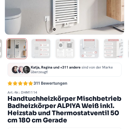
Katja, Regina und +311 andere
sind von der Marke
überzeugt!
311 Bewertungen
Art.-Nr.: DHM1114
Handtuchheizkörper Mischbetrieb
Badheizkörper ALPIYA Weiß inkl.
Heizstab und Thermostatventil 50
cm 180 cm Gerade