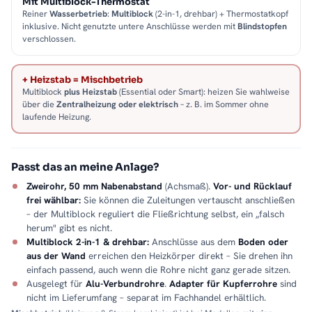
Mit Multiblock-Thermostat
Reiner
Wasserbetrieb
:
Multiblock
(2-in-1, drehbar) + Thermostatkopf
inklusive. Nicht genutzte untere Anschlüsse werden mit
Blindstopfen
verschlossen.
+ Heizstab = Mischbetrieb
Multiblock
plus Heizstab
(Essential oder Smart): heizen Sie wahlweise
über die
Zentralheizung oder elektrisch
– z. B. im Sommer ohne
laufende Heizung.
Passt das an meine Anlage?
Zweirohr, 50 mm Nabenabstand
(Achsmaß).
Vor- und Rücklauf
frei wählbar:
Sie können die Zuleitungen vertauscht anschließen
– der Multiblock reguliert die Fließrichtung selbst, ein „falsch
herum" gibt es nicht.
Multiblock 2-in-1 & drehbar:
Anschlüsse aus dem
Boden oder
aus der Wand
erreichen den Heizkörper direkt – Sie drehen ihn
einfach passend, auch wenn die Rohre nicht ganz gerade sitzen.
Ausgelegt für
Alu-Verbundrohre
.
Adapter für Kupferrohre
sind
nicht im Lieferumfang – separat im Fachhandel erhältlich.