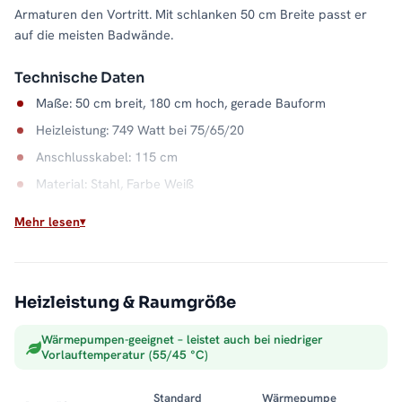
Armaturen den Vortritt. Mit schlanken 50 cm Breite passt er
auf die meisten Badwände.
Technische Daten
Maße: 50 cm breit, 180 cm hoch, gerade Bauform
Heizleistung: 749 Watt bei 75/65/20
Anschlusskabel: 115 cm
Material: Stahl, Farbe Weiß
Wasserkapazität: 7,8 Liter
Mehr lesen
Wandabstand: 9 bis 10,5 cm
Max. Betriebsdruck: 5 bar
Heizleistung & Raumgröße
Ganzjährig warme Handtücher
Der Mischbetrieb verbindet Zentralheizung und Elektrobetrieb:
Wärmepumpen-geeignet – leistet auch bei niedriger
Heizsaison über das Heizsystem, danach übernimmt der
Vorlauftemperatur (55/45 °C)
Heizstab. Der Stahlkorpus in Weiß verteilt die Wärme
gleichmäßig. Alle Größen und Ausführungen der Serie finden
Standard
Wärmepumpe