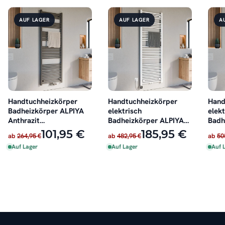
AUF LAGER
AUF LAGER
A
Handtuchheizkörper
Handtuchheizkörper
Hand
Badheizkörper ALPIYA
elektrisch
elekt
Anthrazit
Badheizkörper ALPIYA
Badh
Mittelanschluss
Weiß inkl. Heizstab
Anthr
101,95 €
185,95 €
ab
264,95 €
ab
482,95 €
ab
50
Auf Lager
Auf Lager
Auf 