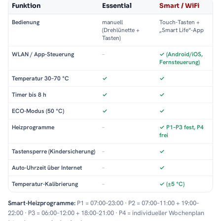
Funktion
Essential
Smart / WiFi
Bedienung
manuell
Touch-Tasten +
(Drehlünette +
„Smart Life“-App
Tasten)
WLAN / App-Steuerung
–
✓ (Android/iOS,
Fernsteuerung)
Temperatur 30–70 °C
✓
✓
Timer bis 8 h
✓
✓
ECO-Modus (50 °C)
✓
✓
Heizprogramme
–
✓ P1–P3 fest, P4
frei
Tastensperre (Kindersicherung)
–
✓
Auto-Uhrzeit über Internet
–
✓
Temperatur-Kalibrierung
–
✓ (±5 °C)
Smart-Heizprogramme:
P1 = 07:00–23:00 · P2 = 07:00–11:00 + 19:00–
22:00 · P3 = 06:00–12:00 + 18:00–21:00 · P4 = individueller Wochenplan