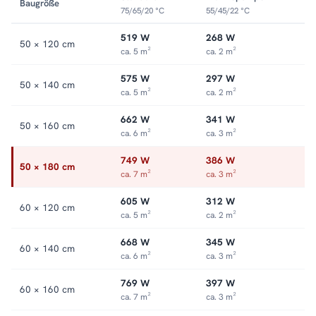
Baugröße
Sie in der Kategorie
Mischbetrieb-Heizkörper
.
75/65/20 °C
55/45/22 °C
519 W
268 W
50 × 120 cm
ca. 5 m²
ca. 2 m²
575 W
297 W
50 × 140 cm
ca. 5 m²
ca. 2 m²
662 W
341 W
50 × 160 cm
ca. 6 m²
ca. 3 m²
749 W
386 W
50 × 180 cm
ca. 7 m²
ca. 3 m²
605 W
312 W
60 × 120 cm
ca. 5 m²
ca. 2 m²
668 W
345 W
60 × 140 cm
ca. 6 m²
ca. 3 m²
769 W
397 W
60 × 160 cm
ca. 7 m²
ca. 3 m²