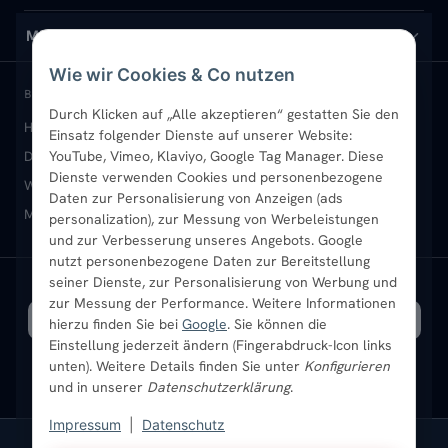
Design-Heizkörper
Versand & Lieferung
Wir über uns
MEIN KONTO
Wie wir Cookies & Co nutzen
Paneelheizkörper
Rückgabe & Widerruf
Standort & Abholung Jüchen
Anmelden / Mein Konto
BELIEBTE KATEGORIEN
Durch Klicken auf „Alle akzeptieren“ gestatten Sie den
Heizkörper kaufen
Badheizkörper
Handtuchheizkörper
Vertikal-Heizkörper
Garantie & Gewährleistung
B2B-Kunden
Merkliste
Einsatz folgender Dienste auf unserer Website:
Design-Heizkörper
YouTube, Vimeo, Klaviyo, Google Tag Manager. Diese
Paneelheizkörper
Vertikal-Heizkörper
Dienste verwenden Cookies und personenbezogene
Heizkörper-Zubehör
Montageservice vor Ort
Karriere
Newsletter
Wandheizkörper
Wohnraum-Heizkörper
Badheizkörper Schwarz
Daten zur Personalisierung von Anzeigen (ads
Mischbetrieb-Heizkörper
Heizkörper-Zubehör
Aktuelle Angebote
personalization), zur Messung von Werbeleistungen
Sendung verfolgen
Ratgeber
Aktuelle Angebote
und zur Verbesserung unseres Angebots. Google
nutzt personenbezogene Daten zur Bereitstellung
seiner Dienste, zur Personalisierung von Werbung und
Bestpreisgarantie
SICHERE ZAHLUNG
VERSAND MIT
zur Messung der Performance. Weitere Informationen
hierzu finden Sie bei
Google
. Sie können die
Einstellung jederzeit ändern (Fingerabdruck-Icon links
unten). Weitere Details finden Sie unter
Konfigurieren
und in unserer
Datenschutzerklärung
.
Impressum
|
Datenschutz