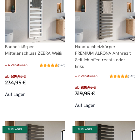
Badheizkörper
Handtuchheizkörper
Mittelanschluss ZEBRA Weiß
PREMIUM ALRONA Anthrazit
Seitlich offen rechts oder
+ 4 Variationen
(376)
links
ab
609,95 €
+ 2 Variationen
(313)
234,95 €
ab
830,95 €
319,95 €
Auf Lager
Auf Lager
AUF LAGER
AUF LAGER