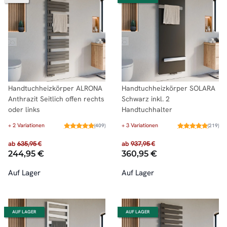
Handtuchheizkörper ALRONA
Handtuchheizkörper SOLARA
Anthrazit Seitlich offen rechts
Schwarz inkl. 2
oder links
Handtuchhalter
+ 2 Variationen
+ 3 Variationen
(409)
(219)
ab
635,95 €
ab
937,95 €
244,95 €
360,95 €
Auf Lager
Auf Lager
AUF LAGER
AUF LAGER