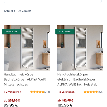
Artikel 1 - 32 von 32
AUF LAGER
AUF LAGER
Handtuchheizkörper
Handtuchheizkörper
Badheizkörper ALPIYA Weiß
elektrisch Badheizkörper
Mittelanschluss
ALPIYA Weiß inkl. Heizstab
+ 2 Variationen
+ 2 Variationen
(311)
(305)
ab
258,95 €
ab
482,95 €
99,95 €
185,95 €