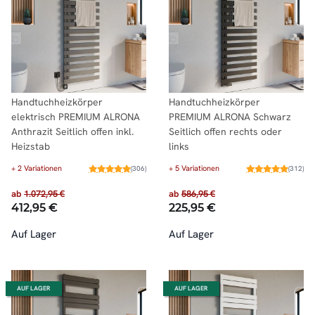
Handtuchheizkörper
Handtuchheizkörper
elektrisch PREMIUM ALRONA
PREMIUM ALRONA Schwarz
Anthrazit Seitlich offen inkl.
Seitlich offen rechts oder
Heizstab
links
+ 2 Variationen
+ 5 Variationen
(306)
(312)
ab
1.072,95 €
ab
586,95 €
412,95 €
225,95 €
Auf Lager
Auf Lager
AUF LAGER
AUF LAGER