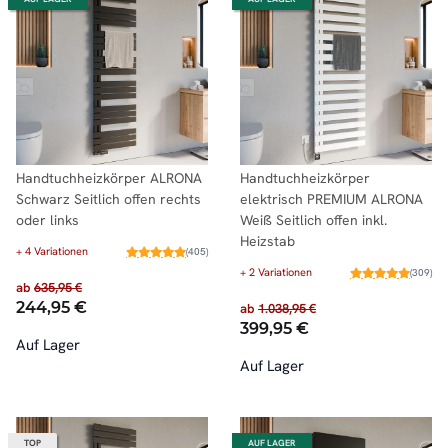
Handtuchheizkörper ALRONA
Handtuchheizkörper
Schwarz Seitlich offen rechts
elektrisch PREMIUM ALRONA
oder links
Weiß Seitlich offen inkl.
Heizstab
+ 4 Variationen
(405)
+ 2 Variationen
(309)
ab
635,95 €
244,95 €
ab
1.038,95 €
399,95 €
Auf Lager
Auf Lager
TOP
AUF LAGER