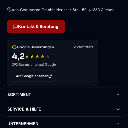
Ada Commerce GmbH · Neusser Str. 150, 41363 Jüchen
Kontakt & Beratung
Google Bewertungen
Verifiziert
4,2
393 Rezensionen auf Google
Auf Google ansehen
SORTIMENT
Badheizkörper
SERVICE & HILFE
Handtuchheizkörper
Hilfe & Kontakt
UNTERNEHMEN