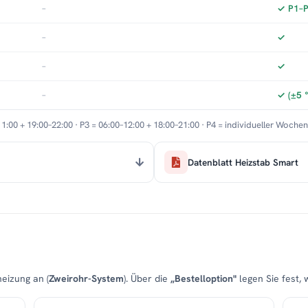
–
✓ P1–P3
–
✓
–
✓
–
✓ (±5 
11:00 + 19:00–22:00 · P3 = 06:00–12:00 + 18:00–21:00 · P4 = individueller Woche
Datenblatt Heizstab Smart
eizung an (
Zweirohr-System
). Über die
„Bestelloption"
legen Sie fest, 