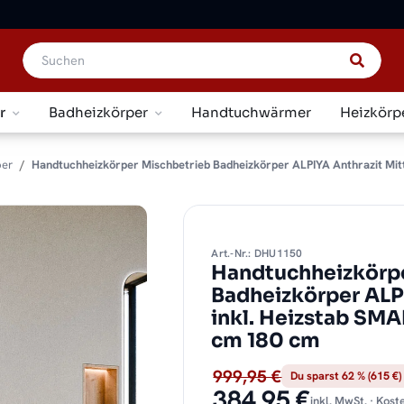
r
Badheizkörper
Handtuchwärmer
Heizkörp
per
Handtuchheizkörper Mischbetrieb Badheizkörper ALPIYA Anthrazit Mit
Art.-Nr.: DHU1150
Handtuchheizkörpe
Badheizkörper ALP
inkl. Heizstab SM
cm 180 cm
999,95 €
Du sparst 62 % (615 €)
384,95 €
inkl. MwSt. · Kos