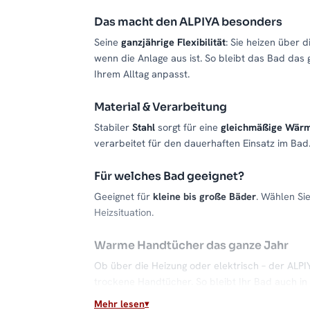
Das macht den ALPIYA besonders
Seine
ganzjährige Flexibilität
: Sie heizen über 
wenn die Anlage aus ist. So bleibt das Bad das 
Ihrem Alltag anpasst.
Material & Verarbeitung
Stabiler
Stahl
sorgt für eine
gleichmäßige Wär
verarbeitet für den dauerhaften Einsatz im Bad
Für welches Bad geeignet?
Geeignet für
kleine bis große Bäder
. Wählen Si
Heizsituation.
Warme Handtücher das ganze Jahr
Ob über die Heizung oder elektrisch – der ALP
trockene Handtücher. So bleibt Ihr Bad auch i
Mehr lesen