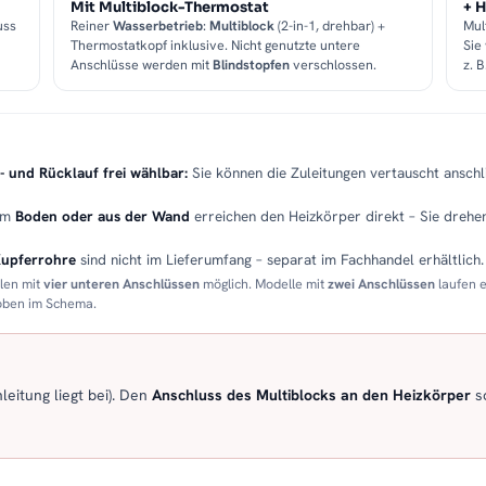
Mit Multiblock-Thermostat
+ H
uss
Reiner
Wasserbetrieb
:
Multiblock
(2-in-1, drehbar) +
Mul
Thermostatkopf inklusive. Nicht genutzte untere
Sie
Anschlüsse werden mit
Blindstopfen
verschlossen.
z. 
- und Rücklauf frei wählbar:
Sie können die Zuleitungen vertauscht anschli
em
Boden oder aus der Wand
erreichen den Heizkörper direkt – Sie drehen
Kupferrohre
sind nicht im Lieferumfang – separat im Fachhandel erhältlich.
llen mit
vier unteren Anschlüssen
möglich. Modelle mit
zwei Anschlüssen
laufen 
 oben im Schema.
eitung liegt bei). Den
Anschluss des Multiblocks an den Heizkörper
so