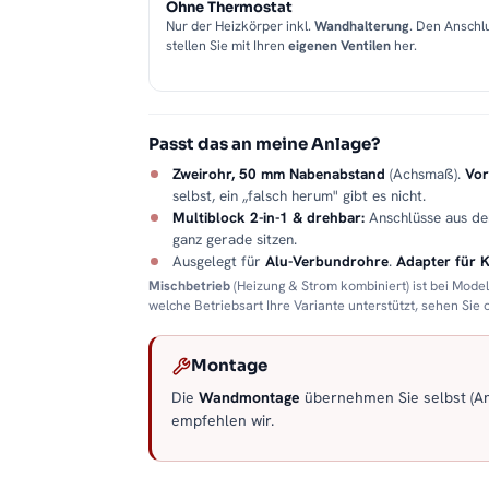
Ohne Thermostat
Nur der Heizkörper inkl.
Wandhalterung
. Den Anschl
stellen Sie mit Ihren
eigenen Ventilen
her.
Passt das an meine Anlage?
Zweirohr, 50 mm Nabenabstand
(Achsmaß).
Vor
selbst, ein „falsch herum" gibt es nicht.
Multiblock 2-in-1 & drehbar:
Anschlüsse aus d
ganz gerade sitzen.
Ausgelegt für
Alu-Verbundrohre
.
Adapter für 
Mischbetrieb
(Heizung & Strom kombiniert) ist bei Mode
welche Betriebsart Ihre Variante unterstützt, sehen Sie
Montage
Die
Wandmontage
übernehmen Sie selbst (Anl
empfehlen wir.