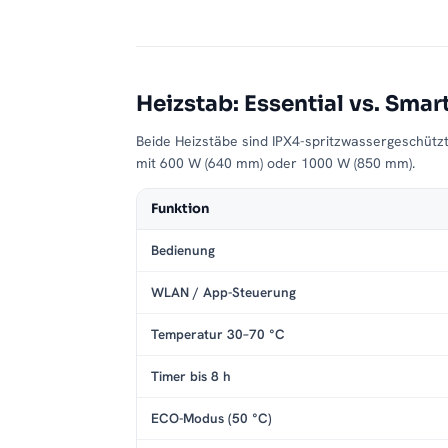
Passende Varianten, Zubehör & Servic
Service:
Kundenservice
,
Montageservice
.
Heizstab: Essential vs. Smar
Beide Heizstäbe sind IPX4-spritzwassergeschütz
mit 600 W (640 mm) oder 1000 W (850 mm).
Funktion
Bedienung
WLAN / App-Steuerung
Temperatur 30–70 °C
Timer bis 8 h
ECO-Modus (50 °C)