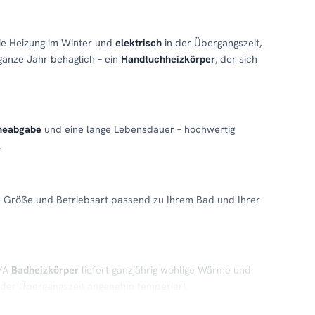
die Heizung im Winter und
elektrisch
in der Übergangszeit,
ganze Jahr behaglich – ein
Handtuchheizkörper
, der sich
meabgabe
und eine lange Lebensdauer – hochwertig
.
e Größe und Betriebsart passend zu Ihrem Bad und Ihrer
IYA
Badheizkörper
liefert ganzjährig wohlige Wärme und
n der Übergangszeit angenehm temperiert.