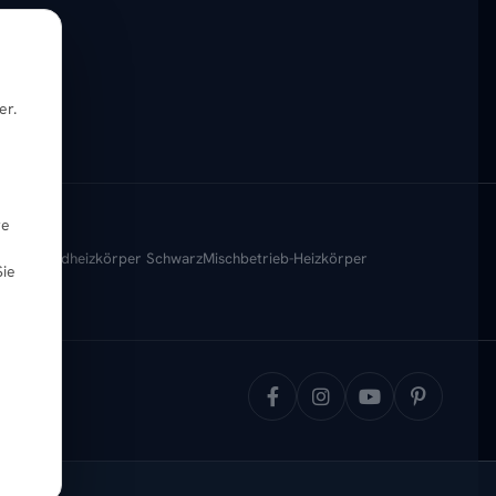
er.
re
körper
Badheizkörper Schwarz
Mischbetrieb-Heizkörper
Sie