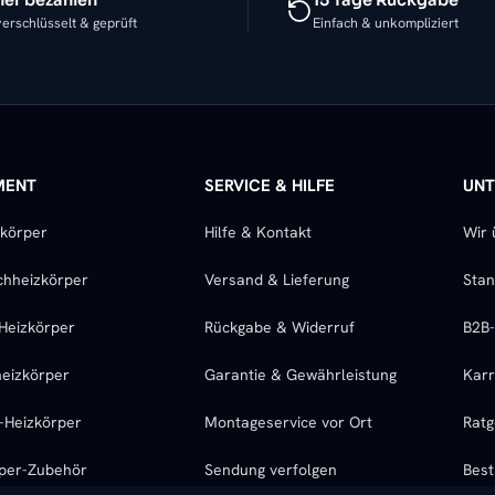
erschlüsselt & geprüft
Einfach & unkompliziert
MENT
SERVICE & HILFE
UN
zkörper
Hilfe & Kontakt
Wir 
chheizkörper
Versand & Lieferung
Stan
Heizkörper
Rückgabe & Widerruf
B2B
eizkörper
Garantie & Gewährleistung
Karr
l-Heizkörper
Montageservice vor Ort
Ratg
rper-Zubehör
Sendung verfolgen
Best