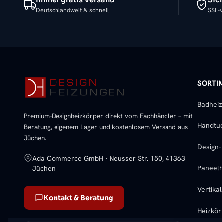
Deutschlandweit & schnell
SSL-v
SORTI
Badhei
Premium-Designheizkörper direkt vom Fachhändler – mit
Handtu
Beratung, eigenem Lager und kostenlosem Versand aus
Jüchen.
Design-
Ada Commerce GmbH · Neusser Str. 150, 41363
Paneelh
Jüchen
Vertika
Kontakt & Beratung
Heizkö