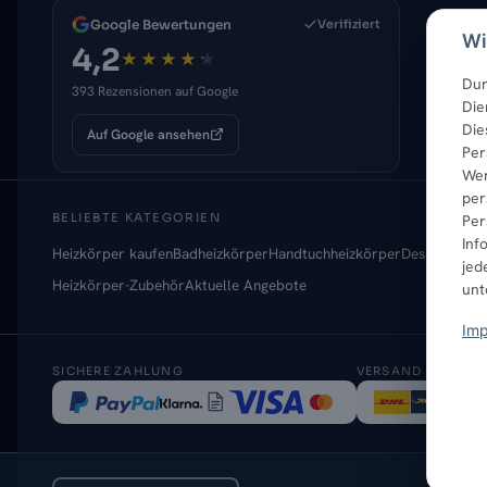
Google Bewertungen
Verifiziert
Wi
4,2
Dur
393 Rezensionen auf Google
Die
Die
Auf Google ansehen
Per
Wer
per
BELIEBTE KATEGORIEN
Per
Inf
Heizkörper kaufen
Badheizkörper
Handtuchheizkörper
Design-Heizk
jed
Heizkörper-Zubehör
Aktuelle Angebote
un
Im
SICHERE ZAHLUNG
VERSAND MIT