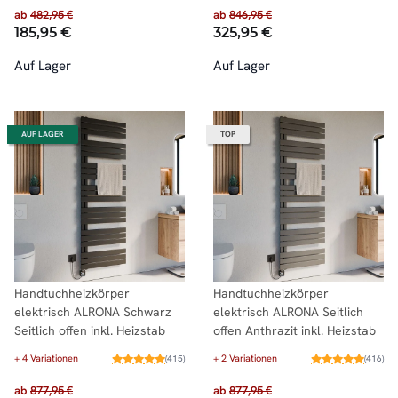
ab
482,95 €
ab
846,95 €
185,95 €
325,95 €
Auf Lager
Auf Lager
AUF LAGER
TOP
Handtuchheizkörper
Handtuchheizkörper
elektrisch ALRONA Schwarz
elektrisch ALRONA Seitlich
Seitlich offen inkl. Heizstab
offen Anthrazit inkl. Heizstab
+ 4 Variationen
+ 2 Variationen
(415)
(416)
ab
877,95 €
ab
877,95 €