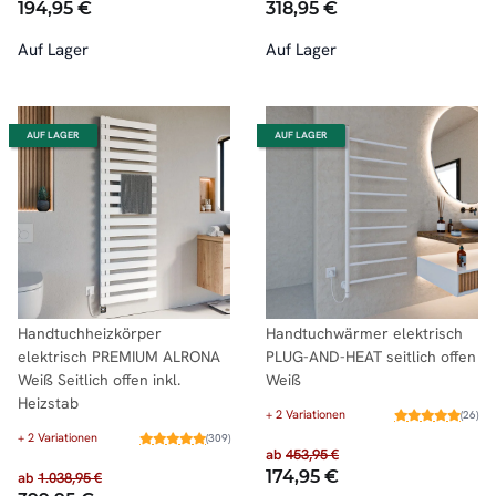
194,95 €
318,95 €
Auf Lager
Auf Lager
AUF LAGER
AUF LAGER
Handtuchheizkörper
Handtuchwärmer elektrisch
elektrisch PREMIUM ALRONA
PLUG-AND-HEAT seitlich offen
Weiß Seitlich offen inkl.
Weiß
Heizstab
+ 2 Variationen
(26)
+ 2 Variationen
(309)
ab
453,95 €
174,95 €
ab
1.038,95 €