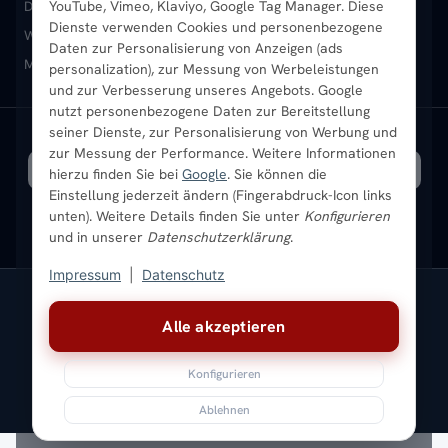
Design-Heizkörper
YouTube, Vimeo, Klaviyo, Google Tag Manager. Diese
Paneelheizkörper
Vertikal-Heizkörper
Dienste verwenden Cookies und personenbezogene
Heizkörper-Zubehör
Montageservice vor Ort
Karriere
Newsletter
Wandheizkörper
Wohnraum-Heizkörper
Badheizkörper Schwarz
Daten zur Personalisierung von Anzeigen (ads
Mischbetrieb-Heizkörper
Heizkörper-Zubehör
Aktuelle Angebote
personalization), zur Messung von Werbeleistungen
Sendung verfolgen
Ratgeber
Aktuelle Angebote
und zur Verbesserung unseres Angebots. Google
nutzt personenbezogene Daten zur Bereitstellung
seiner Dienste, zur Personalisierung von Werbung und
Bestpreisgarantie
SICHERE ZAHLUNG
VERSAND MIT
zur Messung der Performance. Weitere Informationen
hierzu finden Sie bei
Google
. Sie können die
Einstellung jederzeit ändern (Fingerabdruck-Icon links
unten). Weitere Details finden Sie unter
Konfigurieren
und in unserer
Datenschutzerklärung
.
Impressum
|
Datenschutz
Vertrag widerrufen
Alle akzeptieren
© 2026 Ada Commerce GmbH
* Alle Preise inkl. gesetzlicher USt. |
Kostenloser Versand
Konfigurieren
Impressum
Datenschutz
AGB
Widerrufsbelehrung
Versandkosten
Batteriegesetz
Sitemap
Ablehnen