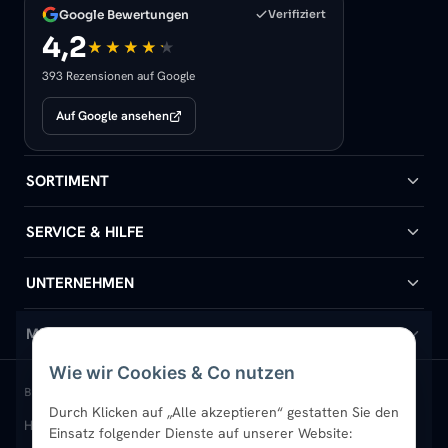
Google Bewertungen
Verifiziert
4,2
393 Rezensionen auf Google
Auf Google ansehen
SORTIMENT
Badheizkörper
SERVICE & HILFE
Handtuchheizkörper
Hilfe & Kontakt
UNTERNEHMEN
Design-Heizkörper
Versand & Lieferung
Wir über uns
MEIN KONTO
Wie wir Cookies & Co nutzen
Paneelheizkörper
Rückgabe & Widerruf
Standort & Abholung Jüchen
Anmelden / Mein Konto
BELIEBTE KATEGORIEN
Durch Klicken auf „Alle akzeptieren“ gestatten Sie den
Heizkörper kaufen
Badheizkörper
Handtuchheizkörper
Vertikal-Heizkörper
Garantie & Gewährleistung
B2B-Kunden
Merkliste
Einsatz folgender Dienste auf unserer Website: