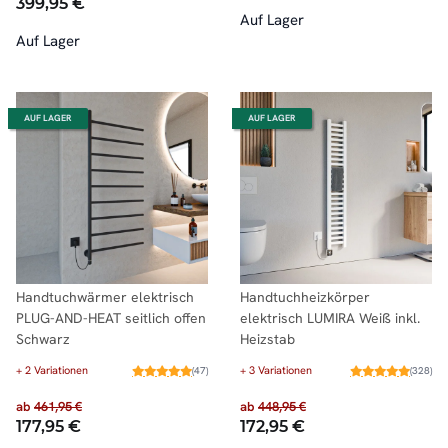
399,95 €
Auf Lager
Auf Lager
AUF LAGER
AUF LAGER
Handtuchwärmer elektrisch
Handtuchheizkörper
PLUG-AND-HEAT seitlich offen
elektrisch LUMIRA Weiß inkl.
Schwarz
Heizstab
+ 2 Variationen
+ 3 Variationen
(47)
(328)
ab
461,95 €
ab
448,95 €
177,95 €
172,95 €