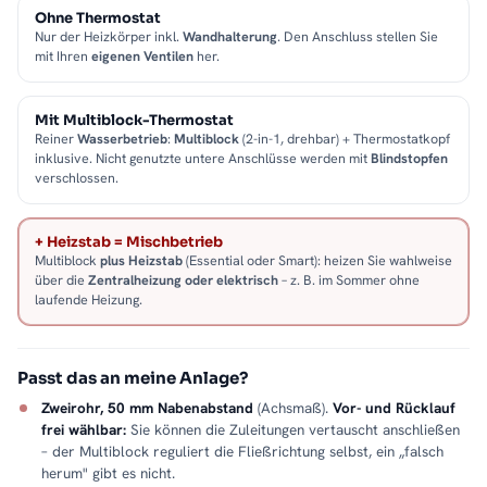
Ohne Thermostat
Nur der Heizkörper inkl.
Wandhalterung
. Den Anschluss stellen Sie
mit Ihren
eigenen Ventilen
her.
Mit Multiblock-Thermostat
Reiner
Wasserbetrieb
:
Multiblock
(2-in-1, drehbar) + Thermostatkopf
inklusive. Nicht genutzte untere Anschlüsse werden mit
Blindstopfen
verschlossen.
+ Heizstab = Mischbetrieb
Multiblock
plus Heizstab
(Essential oder Smart): heizen Sie wahlweise
über die
Zentralheizung oder elektrisch
– z. B. im Sommer ohne
laufende Heizung.
Passt das an meine Anlage?
Zweirohr, 50 mm Nabenabstand
(Achsmaß).
Vor- und Rücklauf
frei wählbar:
Sie können die Zuleitungen vertauscht anschließen
– der Multiblock reguliert die Fließrichtung selbst, ein „falsch
herum" gibt es nicht.