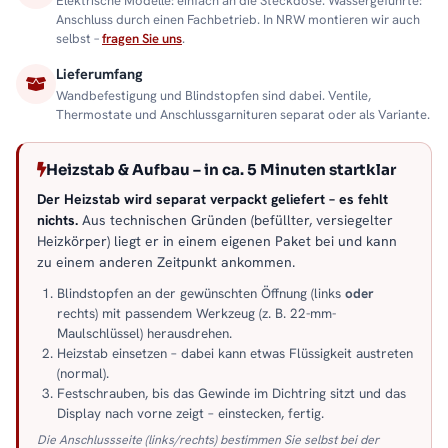
Elektrische Modelle: einfach an die Steckdose. Wassergeführte:
Anschluss durch einen Fachbetrieb. In NRW montieren wir auch
selbst –
fragen Sie uns
.
Lieferumfang
Wandbefestigung und Blindstopfen sind dabei. Ventile,
Thermostate und Anschlussgarnituren separat oder als Variante.
Heizstab & Aufbau – in ca. 5 Minuten startklar
Der Heizstab wird separat verpackt geliefert – es fehlt
nichts.
Aus technischen Gründen (befüllter, versiegelter
Heizkörper) liegt er in einem eigenen Paket bei und kann
zu einem anderen Zeitpunkt ankommen.
Blindstopfen an der gewünschten Öffnung (links
oder
rechts) mit passendem Werkzeug (z. B. 22-mm-
Maulschlüssel) herausdrehen.
Heizstab einsetzen – dabei kann etwas Flüssigkeit austreten
(normal).
Festschrauben, bis das Gewinde im Dichtring sitzt und das
Display nach vorne zeigt – einstecken, fertig.
Die Anschlussseite (links/rechts) bestimmen Sie selbst bei der