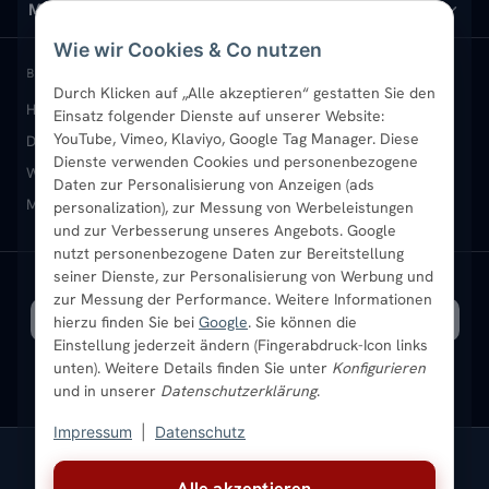
Design-Heizkörper
Versand & Lieferung
Wir über uns
MEIN KONTO
Wie wir Cookies & Co nutzen
Paneelheizkörper
Rückgabe & Widerruf
Standort & Abholung Jüchen
Anmelden / Mein Konto
BELIEBTE KATEGORIEN
Durch Klicken auf „Alle akzeptieren“ gestatten Sie den
Heizkörper kaufen
Badheizkörper
Handtuchheizkörper
Einsatz folgender Dienste auf unserer Website:
Vertikal-Heizkörper
Garantie & Gewährleistung
B2B-Kunden
Merkliste
YouTube, Vimeo, Klaviyo, Google Tag Manager. Diese
Design-Heizkörper
Paneelheizkörper
Vertikal-Heizkörper
Dienste verwenden Cookies und personenbezogene
Heizkörper-Zubehör
Montageservice vor Ort
Karriere
Newsletter
Wandheizkörper
Wohnraum-Heizkörper
Badheizkörper Schwarz
Daten zur Personalisierung von Anzeigen (ads
Mischbetrieb-Heizkörper
Heizkörper-Zubehör
Aktuelle Angebote
personalization), zur Messung von Werbeleistungen
Sendung verfolgen
Ratgeber
Aktuelle Angebote
und zur Verbesserung unseres Angebots. Google
nutzt personenbezogene Daten zur Bereitstellung
seiner Dienste, zur Personalisierung von Werbung und
Bestpreisgarantie
SICHERE ZAHLUNG
VERSAND MIT
zur Messung der Performance. Weitere Informationen
hierzu finden Sie bei
Google
. Sie können die
Einstellung jederzeit ändern (Fingerabdruck-Icon links
unten). Weitere Details finden Sie unter
Konfigurieren
und in unserer
Datenschutzerklärung
.
Impressum
|
Datenschutz
Vertrag widerrufen
Alle akzeptieren