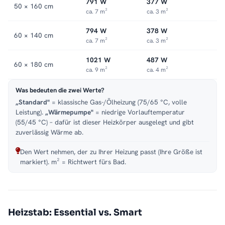
791 W
377 W
50 × 160 cm
ca. 7 m²
ca. 3 m²
794 W
378 W
60 × 140 cm
ca. 7 m²
ca. 3 m²
1021 W
487 W
60 × 180 cm
ca. 9 m²
ca. 4 m²
Was bedeuten die zwei Werte?
„Standard"
= klassische Gas-/Ölheizung (75/65 °C, volle
Leistung).
„Wärmepumpe"
= niedrige Vorlauftemperatur
(55/45 °C) – dafür ist dieser Heizkörper ausgelegt und gibt
zuverlässig Wärme ab.
Den Wert nehmen, der zu Ihrer Heizung passt (Ihre Größe ist
markiert). m² = Richtwert fürs Bad.
Heizstab: Essential vs. Smart