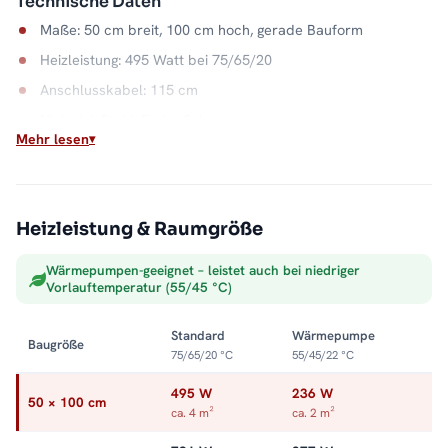
Technische Daten
Maße: 50 cm breit, 100 cm hoch, gerade Bauform
Heizleistung: 495 Watt bei 75/65/20
Anschlusskabel: 115 cm
Material: Stahl, Farbe Schwarz
Mehr lesen
Anschluss: Mittel- und Seitenanschluss
Wasserkapazität: 4,7 Liter
Max. Betriebsdruck: 5 bar
Heizleistung & Raumgröße
Flexibel durch das Jahr
Wärmepumpen-geeignet – leistet auch bei niedriger
Der Mischbetrieb spielt seine Stärke in der Übergangszeit aus:
Vorlauftemperatur (55/45 °C)
Statt die Heizungsanlage anzuwerfen, heizt der Heizstab das
Bad allein. Im Winter läuft alles klassisch über das Heizsystem.
Standard
Wärmepumpe
Baugröße
Alle Größen und Ausführungen finden Sie in der Kategorie
75/65/20 °C
55/45/22 °C
Mischbetrieb-Heizkörper
.
495 W
236 W
50 × 100 cm
ca. 4 m²
ca. 2 m²