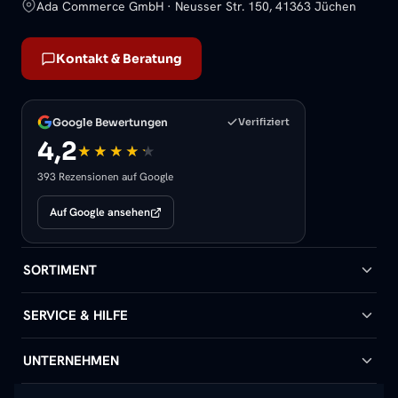
Ada Commerce GmbH · Neusser Str. 150, 41363 Jüchen
Kontakt & Beratung
Google Bewertungen
Verifiziert
4,2
393 Rezensionen auf Google
Auf Google ansehen
SORTIMENT
Badheizkörper
SERVICE & HILFE
Handtuchheizkörper
Hilfe & Kontakt
UNTERNEHMEN