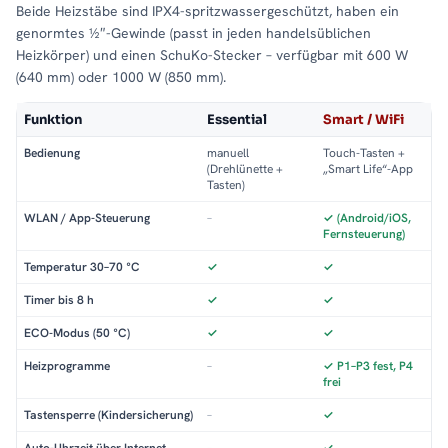
Beide Heizstäbe sind IPX4-spritzwassergeschützt, haben ein
genormtes ½″-Gewinde (passt in jeden handelsüblichen
Heizkörper) und einen SchuKo-Stecker – verfügbar mit 600 W
(640 mm) oder 1000 W (850 mm).
Funktion
Essential
Smart / WiFi
Bedienung
manuell
Touch-Tasten +
(Drehlünette +
„Smart Life“-App
Tasten)
WLAN / App-Steuerung
–
✓ (Android/iOS,
Fernsteuerung)
Temperatur 30–70 °C
✓
✓
Timer bis 8 h
✓
✓
ECO-Modus (50 °C)
✓
✓
Heizprogramme
–
✓ P1–P3 fest, P4
frei
Tastensperre (Kindersicherung)
–
✓