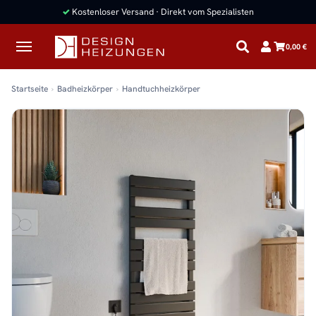
✓
Kostenloser Versand · Direkt vom Spezialisten
0,00 €
Startseite
Badheizkörper
Handtuchheizkörper