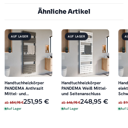
Ähnliche Artikel
AUF LAGER
AUF LAGER
A
Handtuchheizkörper
Handtuchheizkörper
Hand
PANDEMA Anthrazit
PANDEMA Weiß Mittel-
elek
Mittel- und
und Seitenanschluss
Schw
Seitenanschluss
251,95 €
248,95 €
ab
654,95 €
ab
646,95 €
ab
81
Auf Lager
Auf Lager
Auf 