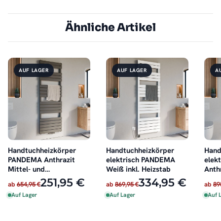
Ähnliche Artikel
AUF LAGER
AUF LAGER
A
Handtuchheizkörper
Handtuchheizkörper
Hand
PANDEMA Anthrazit
elektrisch PANDEMA
elek
Mittel- und
Weiß inkl. Heizstab
Anthr
Seitenanschluss
251,95 €
334,95 €
ab
654,95 €
ab
869,95 €
ab
89
Auf Lager
Auf Lager
Auf 