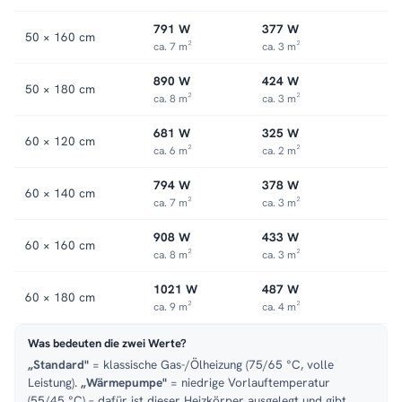
791 W
377 W
50 × 160 cm
ca. 7 m²
ca. 3 m²
890 W
424 W
50 × 180 cm
ca. 8 m²
ca. 3 m²
681 W
325 W
60 × 120 cm
ca. 6 m²
ca. 2 m²
794 W
378 W
60 × 140 cm
ca. 7 m²
ca. 3 m²
908 W
433 W
60 × 160 cm
ca. 8 m²
ca. 3 m²
1021 W
487 W
60 × 180 cm
ca. 9 m²
ca. 4 m²
Was bedeuten die zwei Werte?
„Standard"
= klassische Gas-/Ölheizung (75/65 °C, volle
Leistung).
„Wärmepumpe"
= niedrige Vorlauftemperatur
(55/45 °C) – dafür ist dieser Heizkörper ausgelegt und gibt