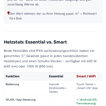
zuverlässig Wärme ab.
Den Wert nehmen, der zu Ihrer Heizung passt. m² = Richtwert
fürs Bad.
Heizstab: Essential vs. Smart
Beide Heizstäbe sind IPX4-spritzwassergeschützt, haben ein
genormtes ½″-Gewinde (passt in jeden handelsüblichen
Heizkörper) und einen SchuKo-Stecker – verfügbar mit 600 W
(640 mm) oder 1000 W (850 mm).
Funktion
Essential
Smart / WiFi
Bedienung
manuell
Touch-Tasten +
(Drehlünette +
„Smart Life“-App
Tasten)
WLAN / App-Steuerung
–
✓ (Android/iOS,
Fernsteuerung)