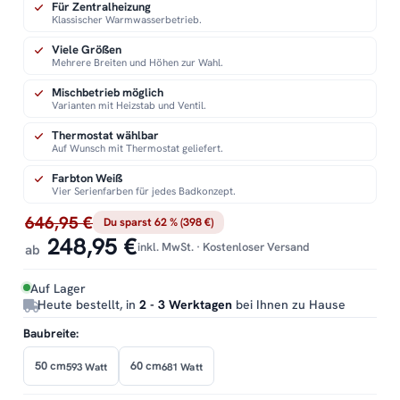
Für Zentralheizung
Klassischer Warmwasserbetrieb.
Viele Größen
Mehrere Breiten und Höhen zur Wahl.
Mischbetrieb möglich
Varianten mit Heizstab und Ventil.
Thermostat wählbar
Auf Wunsch mit Thermostat geliefert.
Farbton Weiß
Vier Serienfarben für jedes Badkonzept.
646,95 €
Du sparst 62 % (398 €)
248,95 €
inkl. MwSt. · Kostenloser Versand
ab
Auf Lager
Heute bestellt, in
2 - 3 Werktagen
bei Ihnen zu Hause
Baubreite:
50 cm
60 cm
593 Watt
681 Watt