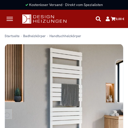
✓
Kostenloser Versand · Direkt vom Spezialisten
0,00 €
Startseite
Badheizkörper
Handtuchheizkörper