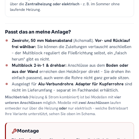
über die
Zentralheizung oder elektrisch
– z. B. im Sommer ohne
laufende Heizung.
Passt das an meine Anlage?
Zweirohr, 50 mm Nabenabstand
(Achsmaß).
Vor- und Rücklauf
frei wählbar:
Sie können die Zuleitungen vertauscht anschließen
– der Multiblock reguliert die Fließrichtung selbst, ein „falsch
herum" gibt es nicht.
Multiblock 2-in-1 & drehbar:
Anschlüsse aus dem
Boden oder
aus der Wand
erreichen den Heizkörper direkt – Sie drehen ihn
einfach passend, auch wenn die Rohre nicht ganz gerade sitzen.
Ausgelegt für
Alu-Verbundrohre
.
Adapter für Kupferrohre
sind
nicht im Lieferumfang – separat im Fachhandel erhältlich.
Mischbetrieb
(Heizung & Strom kombiniert) ist bei Modellen mit
vier
unteren Anschlüssen
möglich. Modelle mit
zwei Anschlüssen
laufen
entweder nur über die Heizung
oder
nur elektrisch – welche Betriebsart
Ihre Variante unterstützt, sehen Sie oben im Schema.
Montage