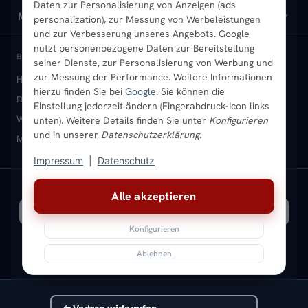
Daten zur Personalisierung von Anzeigen (ads
Design-Heizkörper
Versand & Lieferung
Wir über uns
MEIN KONTO
personalization), zur Messung von Werbeleistungen
und zur Verbesserung unseres Angebots. Google
Paneelheizkörper
Rückgabe & Widerruf
Standort & Abholung Jüchen
Anmelden / Mein Konto
nutzt personenbezogene Daten zur Bereitstellung
BELIEBTE KATEGORIEN
seiner Dienste, zur Personalisierung von Werbung und
zur Messung der Performance. Weitere Informationen
Heizkörper kaufen
Badheizkörper
Handtuchheizkörper
Vertikal-Heizkörper
Garantie & Gewährleistung
B2B-Kunden
Merkliste
hierzu finden Sie bei
Google
. Sie können die
Design-Heizkörper
Paneelheizkörper
Vertikal-Heizkörper
Einstellung jederzeit ändern (Fingerabdruck-Icon links
Heizkörper-Zubehör
Montageservice vor Ort
Karriere
Newsletter
Wandheizkörper
Wohnraum-Heizkörper
Badheizkörper Schwarz
unten). Weitere Details finden Sie unter
Konfigurieren
und in unserer
Datenschutzerklärung
.
Mischbetrieb-Heizkörper
Heizkörper-Zubehör
Aktuelle Angebote
Sendung verfolgen
Ratgeber
Aktuelle Angebote
Impressum
|
Datenschutz
Bestpreisgarantie
SICHERE ZAHLUNG
VERSAND MIT
Alle akzeptieren
Konfigurieren
Ablehnen