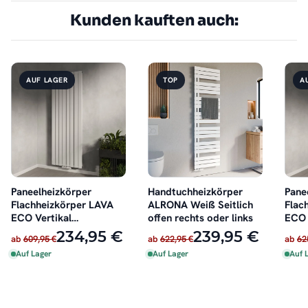
Kunden kauften auch:
AUF LAGER
TOP
A
Paneelheizkörper
Handtuchheizkörper
Pane
Flachheizkörper LAVA
ALRONA Weiß Seitlich
Flac
ECO Vertikal
offen rechts oder links
ECO 
Doppellagig Weiß
Dopp
234,95 €
239,95 €
ab
609,95 €
ab
622,95 €
ab
62
Auf Lager
Auf Lager
Auf 