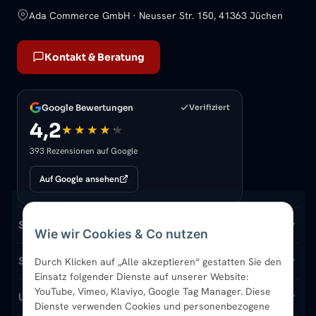
Ada Commerce GmbH · Neusser Str. 150, 41363 Jüchen
Kontakt & Beratung
Google Bewertungen
Verifiziert
4,2
393 Rezensionen auf Google
Auf Google ansehen
SORTIMENT
Wie wir Cookies & Co nutzen
Badheizkörper
SERVICE & HILFE
Durch Klicken auf „Alle akzeptieren“ gestatten Sie den
Einsatz folgender Dienste auf unserer Website:
YouTube, Vimeo, Klaviyo, Google Tag Manager. Diese
Handtuchheizkörper
Hilfe & Kontakt
UNTERNEHMEN
Dienste verwenden Cookies und personenbezogene