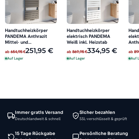
Handtuchheizkörper
Handtuchheizkörper
Hand
PANDEMA Anthrazit
elektrisch PANDEMA
elek
Mittel- und
Weiß inkl. Heizstab
Anthr
Seitenanschluss
251,95 €
334,95 €
ab
654,95 €
ab
869,95 €
ab
89
Auf Lager
Auf Lager
Auf 
Immer gratis Versand
Sicher bezahlen
Deutschlandweit & schnell
SSL-verschlüsselt & geprüft
15 Tage Rückgabe
Persönliche Beratung