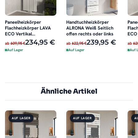
Paneelheizkörper
Handtuchheizkörper
Pane
Flachheizkörper LAVA
ALRONA Weiß Seitlich
Flac
ECO Vertikal
offen rechts oder links
ECO 
Doppellagig Weiß
Dopp
234,95 €
239,95 €
ab
609,95 €
ab
622,95 €
ab
62
Auf Lager
Auf Lager
Auf 
Ähnliche Artikel
AUF LAGER
AUF LAGER
A