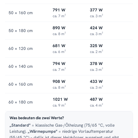
791 W
377 W
50 × 160 cm
ca. 7 m²
ca. 3 m²
890 W
424 W
50 × 180 cm
ca. 8 m²
ca. 3 m²
681 W
325 W
60 × 120 cm
ca. 6 m²
ca. 2 m²
794 W
378 W
60 × 140 cm
ca. 7 m²
ca. 3 m²
908 W
433 W
60 × 160 cm
ca. 8 m²
ca. 3 m²
1021 W
487 W
60 × 180 cm
ca. 9 m²
ca. 4 m²
Was bedeuten die zwei Werte?
„Standard"
= klassische Gas-/Ölheizung (75/65 °C, volle
Leistung).
„Wärmepumpe"
= niedrige Vorlauftemperatur
(55/45 °C) – dafür ist dieser Heizkörper ausgelegt und gibt