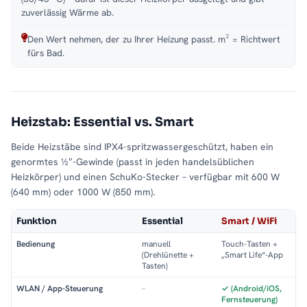
zuverlässig Wärme ab.
Den Wert nehmen, der zu Ihrer Heizung passt. m² = Richtwert
fürs Bad.
Heizstab: Essential vs. Smart
Beide Heizstäbe sind IPX4-spritzwassergeschützt, haben ein
genormtes ½″-Gewinde (passt in jeden handelsüblichen
Heizkörper) und einen SchuKo-Stecker – verfügbar mit 600 W
(640 mm) oder 1000 W (850 mm).
Funktion
Essential
Smart / WiFi
Bedienung
manuell
Touch-Tasten +
(Drehlünette +
„Smart Life“-App
Tasten)
WLAN / App-Steuerung
–
✓ (Android/iOS,
Fernsteuerung)