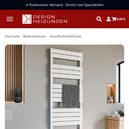
✓
Kostenloser Versand · Direkt vom Spezialisten
0,00 €
Startseite
Badheizkörper
Handtuchheizkörper