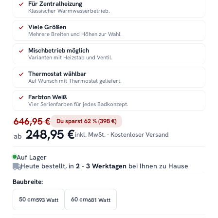
Für Zentralheizung
Klassischer Warmwasserbetrieb.
Viele Größen
Mehrere Breiten und Höhen zur Wahl.
Mischbetrieb möglich
Varianten mit Heizstab und Ventil.
Thermostat wählbar
Auf Wunsch mit Thermostat geliefert.
Farbton Weiß
Vier Serienfarben für jedes Badkonzept.
646,95 €
Du sparst 62 % (398 €)
248,95 €
inkl. MwSt. · Kostenloser Versand
ab
Auf Lager
Heute bestellt, in
2 - 3 Werktagen
bei Ihnen zu Hause
Baubreite:
50 cm
60 cm
593 Watt
681 Watt