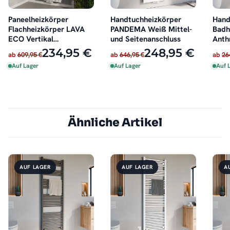
Paneelheizkörper
Handtuchheizkörper
Hand
Flachheizkörper LAVA
PANDEMA Weiß Mittel-
Badh
ECO Vertikal
und Seitenanschluss
Anth
Doppellagig Weiß
Mitt
234,95 €
248,95 €
ab
609,95 €
ab
646,95 €
ab
26
Auf Lager
Auf Lager
Auf 
Ähnliche Artikel
AUF LAGER
AUF LAGER
A