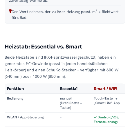
zuverlässig Wärme ab.
Den Wert nehmen, der zu Ihrer Heizung passt. m² = Richtwert
fürs Bad.
Heizstab: Essential vs. Smart
Beide Heizstäbe sind IPX4-spritzwassergeschützt, haben ein
genormtes ½″-Gewinde (passt in jeden handelsüblichen
Heizkörper) und einen SchuKo-Stecker – verfügbar mit 600 W
(640 mm) oder 1000 W (850 mm).
Funktion
Essential
Smart / WiFi
Bedienung
manuell
Touch-Tasten +
(Drehlünette +
„Smart Life“-App
Tasten)
WLAN / App-Steuerung
–
✓ (Android/iOS,
Fernsteuerung)