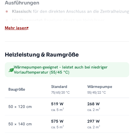
Ausführungen
Klassisch:
für den direkten Anschluss an die Zentralheizung
Mit Thermostat:
Regelung direkt am Heizkörper
Mehr lesen
Mischbetrieb:
mit Heizstab und Thermostatventil, elektrisch
in der Übergangszeit
SMART-Mischbetrieb:
mit smartem Heizstab
Heizleistung & Raumgröße
Montage
Wärmepumpen-geeignet – leistet auch bei niedriger
Wandmontage mit 9 bis 10,5 cm Wandabstand. Weitere
Vorlauftemperatur (55/45 °C)
Modelle finden Sie in der Kategorie
Badheizkörper mit
Mittelanschluss
.
Standard
Wärmepumpe
Baugröße
75/65/20 °C
55/45/22 °C
519 W
268 W
50 × 120 cm
ca. 5 m²
ca. 2 m²
575 W
297 W
50 × 140 cm
ca. 5 m²
ca. 2 m²