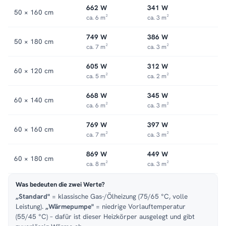
662 W
341 W
50 × 160 cm
ca. 6 m²
ca. 3 m²
749 W
386 W
50 × 180 cm
ca. 7 m²
ca. 3 m²
605 W
312 W
60 × 120 cm
ca. 5 m²
ca. 2 m²
668 W
345 W
60 × 140 cm
ca. 6 m²
ca. 3 m²
769 W
397 W
60 × 160 cm
ca. 7 m²
ca. 3 m²
869 W
449 W
60 × 180 cm
ca. 8 m²
ca. 3 m²
Was bedeuten die zwei Werte?
„Standard"
= klassische Gas-/Ölheizung (75/65 °C, volle
Leistung).
„Wärmepumpe"
= niedrige Vorlauftemperatur
(55/45 °C) – dafür ist dieser Heizkörper ausgelegt und gibt