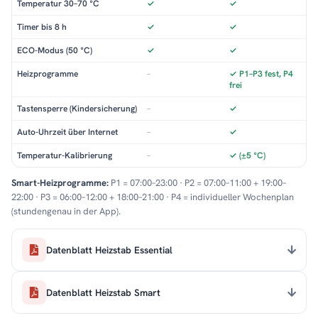
Temperatur 30–70 °C
✓
✓
Timer bis 8 h
✓
✓
ECO-Modus (50 °C)
✓
✓
Heizprogramme
–
✓ P1–P3 fest, P4
frei
Tastensperre (Kindersicherung)
–
✓
Auto-Uhrzeit über Internet
–
✓
Temperatur-Kalibrierung
–
✓ (±5 °C)
Smart-Heizprogramme:
P1 = 07:00–23:00 · P2 = 07:00–11:00 + 19:00–
22:00 · P3 = 06:00–12:00 + 18:00–21:00 · P4 = individueller Wochenplan
(stundengenau in der App).
Datenblatt Heizstab Essential
Datenblatt Heizstab Smart