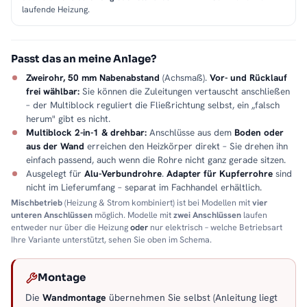
laufende Heizung.
Passt das an meine Anlage?
Zweirohr, 50 mm Nabenabstand
(Achsmaß).
Vor- und Rücklauf
frei wählbar:
Sie können die Zuleitungen vertauscht anschließen
– der Multiblock reguliert die Fließrichtung selbst, ein „falsch
herum" gibt es nicht.
Multiblock 2-in-1 & drehbar:
Anschlüsse aus dem
Boden oder
aus der Wand
erreichen den Heizkörper direkt – Sie drehen ihn
einfach passend, auch wenn die Rohre nicht ganz gerade sitzen.
Ausgelegt für
Alu-Verbundrohre
.
Adapter für Kupferrohre
sind
nicht im Lieferumfang – separat im Fachhandel erhältlich.
Mischbetrieb
(Heizung & Strom kombiniert) ist bei Modellen mit
vier
unteren Anschlüssen
möglich. Modelle mit
zwei Anschlüssen
laufen
entweder nur über die Heizung
oder
nur elektrisch – welche Betriebsart
Ihre Variante unterstützt, sehen Sie oben im Schema.
Montage
Die
Wandmontage
übernehmen Sie selbst (Anleitung liegt