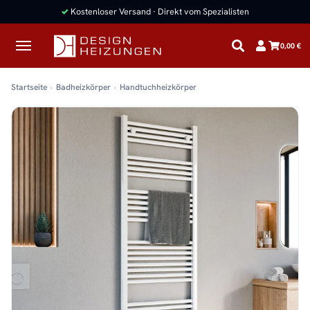
✓
Kostenloser Versand · Direkt vom Spezialisten
0,00 €
Startseite
Badheizkörper
Handtuchheizkörper