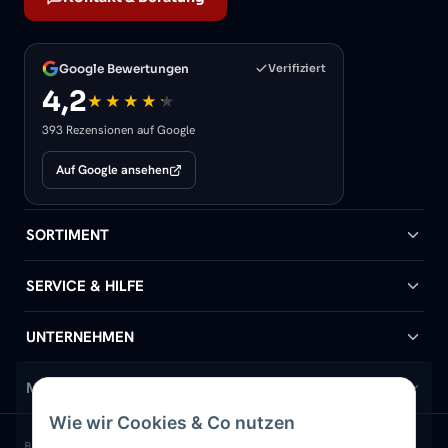
Google Bewertungen
Verifiziert
4,2
393 Rezensionen auf Google
Auf Google ansehen
SORTIMENT
Badheizkörper
SERVICE & HILFE
Handtuchheizkörper
Hilfe & Kontakt
UNTERNEHMEN
Design-Heizkörper
Versand & Lieferung
Wir über uns
MEIN KONTO
Wie wir Cookies & Co nutzen
Paneelheizkörper
Rückgabe & Widerruf
Standort & Abholung Jüchen
Anmelden / Mein Konto
BELIEBTE KATEGORIEN