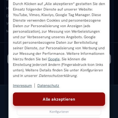
Durch Klicken auf „Alle akzeptieren“ gestatten Sie den
Heizkörper kaufen
Badheizkörper
Handtuchheizkörper
Einsatz folgender Dienste auf unserer Website:
Vertikal-Heizkörper
Garantie & Gewährleistung
B2B-Kunden
Merkliste
YouTube, Vimeo, Klaviyo, Google Tag Manager. Diese
Design-Heizkörper
Paneelheizkörper
Vertikal-Heizkörper
Dienste verwenden Cookies und personenbezogene
Heizkörper-Zubehör
Montageservice vor Ort
Karriere
Newsletter
Wandheizkörper
Wohnraum-Heizkörper
Badheizkörper Schwarz
Daten zur Personalisierung von Anzeigen (ads
Mischbetrieb-Heizkörper
Heizkörper-Zubehör
Aktuelle Angebote
personalization), zur Messung von Werbeleistungen
Sendung verfolgen
Ratgeber
Aktuelle Angebote
und zur Verbesserung unseres Angebots. Google
nutzt personenbezogene Daten zur Bereitstellung
seiner Dienste, zur Personalisierung von Werbung und
Bestpreisgarantie
SICHERE ZAHLUNG
VERSAND MIT
zur Messung der Performance. Weitere Informationen
hierzu finden Sie bei
Google
. Sie können die
Einstellung jederzeit ändern (Fingerabdruck-Icon links
unten). Weitere Details finden Sie unter
Konfigurieren
und in unserer
Datenschutzerklärung
.
Impressum
|
Datenschutz
Vertrag widerrufen
Alle akzeptieren
© 2026 Ada Commerce GmbH
* Alle Preise inkl. gesetzlicher USt. |
Kostenloser Versand
Konfigurieren
Impressum
Datenschutz
AGB
Widerrufsbelehrung
Versandkosten