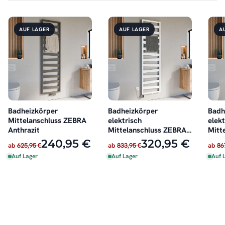
AUF LAGER
AUF LAGER
A
Badheizkörper
Badheizkörper
Badh
Mittelanschluss ZEBRA
elektrisch
elekt
Anthrazit
Mittelanschluss ZEBRA
Mitt
Weiß inkl. Heizstab
Anthr
240,95 €
320,95 €
ab
625,95 €
ab
833,95 €
ab
86
Auf Lager
Auf Lager
Auf 