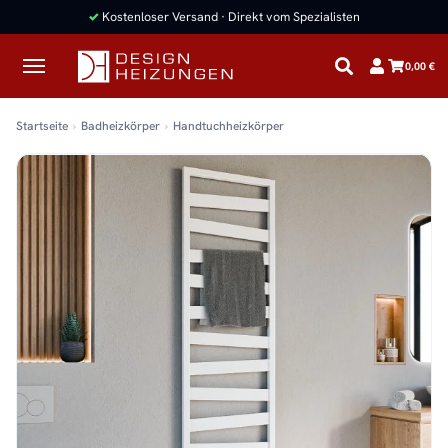
✓
Kostenloser Versand · Direkt vom Spezialisten
0,00 €
Startseite
Badheizkörper
Handtuchheizkörper