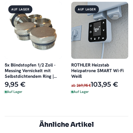
AUF LAGER
AUF LAGER
5x Blindstopfen 1/2 Zoll -
ROTHLER Heizstab
Messing Vernickelt mit
Heizpatrone SMART Wi-Fi
Selbstdichtendem Ring |
Weiß
Korrosionsbeständig
9,95 €
103,95 €
ab
269,95 €
Auf Lager
Auf Lager
Ähnliche Artikel