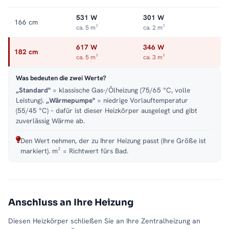
531 W
301 W
166 cm
ca. 5 m²
ca. 2 m²
617 W
346 W
182 cm
ca. 5 m²
ca. 3 m²
Was bedeuten die zwei Werte?
„Standard"
= klassische Gas-/Ölheizung (75/65 °C, volle
Leistung).
„Wärmepumpe"
= niedrige Vorlauftemperatur
(55/45 °C) – dafür ist dieser Heizkörper ausgelegt und gibt
zuverlässig Wärme ab.
Den Wert nehmen, der zu Ihrer Heizung passt (Ihre Größe ist
markiert). m² = Richtwert fürs Bad.
Anschluss an Ihre Heizung
Diesen Heizkörper schließen Sie an Ihre Zentralheizung an