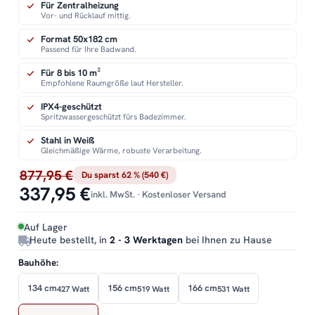
Für Zentralheizung
Vor- und Rücklauf mittig.
Format 50x182 cm
Passend für Ihre Badwand.
Für 8 bis 10 m²
Empfohlene Raumgröße laut Hersteller.
IPX4-geschützt
Spritzwassergeschützt fürs Badezimmer.
Stahl in Weiß
Gleichmäßige Wärme, robuste Verarbeitung.
877,95 €
Du sparst 62 % (540 €)
337,95 €
inkl. MwSt. · Kostenloser Versand
Auf Lager
Heute bestellt, in
2 - 3 Werktagen
bei Ihnen zu Hause
Bauhöhe:
134 cm
156 cm
166 cm
427 Watt
519 Watt
531 Watt