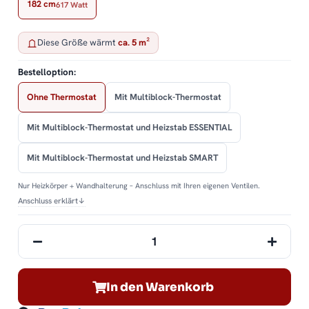
182 cm
617 Watt
Diese Größe wärmt
ca. 5 m²
Bestelloption:
Ohne Thermostat
Mit Multiblock-Thermostat
Mit Multiblock-Thermostat und Heizstab ESSENTIAL
Mit Multiblock-Thermostat und Heizstab SMART
Nur Heizkörper + Wandhalterung – Anschluss mit Ihren eigenen Ventilen.
Anschluss erklärt
↓
In den Warenkorb
ding...