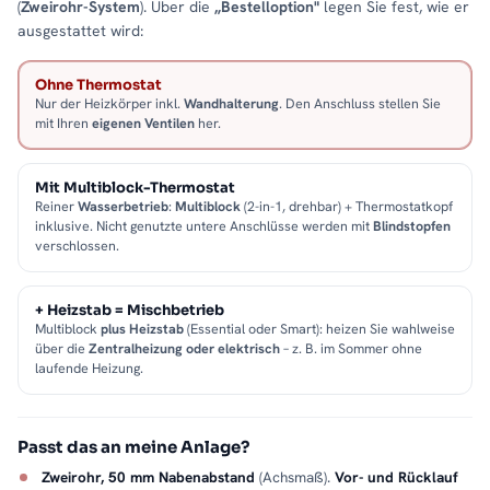
(
Zweirohr-System
). Über die
„Bestelloption"
legen Sie fest, wie er
ausgestattet wird:
Ohne Thermostat
Nur der Heizkörper inkl.
Wandhalterung
. Den Anschluss stellen Sie
mit Ihren
eigenen Ventilen
her.
Mit Multiblock-Thermostat
Reiner
Wasserbetrieb
:
Multiblock
(2-in-1, drehbar) + Thermostatkopf
inklusive. Nicht genutzte untere Anschlüsse werden mit
Blindstopfen
verschlossen.
+ Heizstab = Mischbetrieb
Multiblock
plus Heizstab
(Essential oder Smart): heizen Sie wahlweise
über die
Zentralheizung oder elektrisch
– z. B. im Sommer ohne
laufende Heizung.
Passt das an meine Anlage?
Zweirohr, 50 mm Nabenabstand
(Achsmaß).
Vor- und Rücklauf