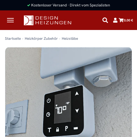
✓
Kostenloser Versand · Direkt vom Spezialisten
0,00 €
Startseite
Heizkörper Zubehör
Heizstäbe