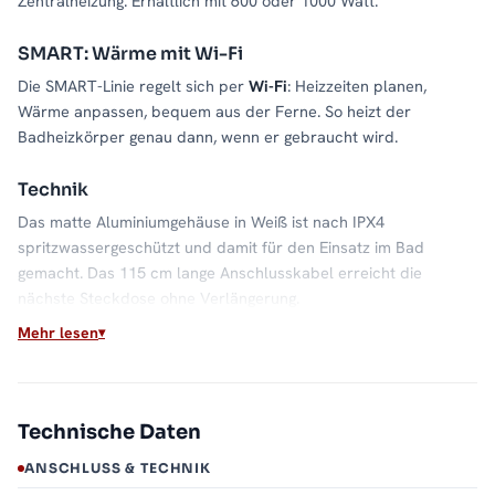
Zentralheizung. Erhältlich mit 600 oder 1000 Watt.
SMART: Wärme mit Wi-Fi
Die SMART-Linie regelt sich per
Wi-Fi
: Heizzeiten planen,
Wärme anpassen, bequem aus der Ferne. So heizt der
Badheizkörper genau dann, wenn er gebraucht wird.
Technik
Das matte Aluminiumgehäuse in Weiß ist nach IPX4
spritzwassergeschützt und damit für den Einsatz im Bad
gemacht. Das 115 cm lange Anschlusskabel erreicht die
nächste Steckdose ohne Verlängerung.
Mehr lesen
Welche Leistung passt?
Kompakte Badheizkörper nehmen die 600-Watt-Ausführung,
große Formate die 1000-Watt-Variante, als Faustregel orientiert
Technische Daten
an der Heizleistung des Heizkörpers.
ANSCHLUSS & TECHNIK
Lieferung