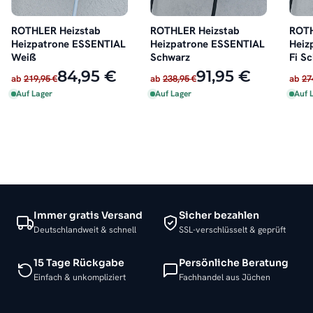
ROTHLER Heizstab
ROTHLER Heizstab
ROTH
Heizpatrone ESSENTIAL
Heizpatrone ESSENTIAL
Heiz
Weiß
Schwarz
Fi S
84,95 €
91,95 €
ab
219,95 €
ab
238,95 €
ab
27
Auf Lager
Auf Lager
Auf 
Immer gratis Versand
Sicher bezahlen
Deutschlandweit & schnell
SSL-verschlüsselt & geprüft
15 Tage Rückgabe
Persönliche Beratung
Einfach & unkompliziert
Fachhandel aus Jüchen