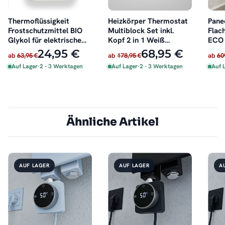
Thermoflüssigkeit
Heizkörper Thermostat
Pane
Frostschutzmittel BIO
Multiblock Set inkl.
Flac
Glykol für elektrische
Kopf 2 in 1 Weiß
ECO 
Badheizkörper 2 Liter
schwenkbar
Dopp
24,95 €
68,95 €
ab
63,95 €
ab
178,95 €
ab
60
Auf Lager
·
2 - 3 Werktagen
Auf Lager
·
2 - 3 Werktagen
Auf 
Ähnliche Artikel
AUF LAGER
AUF LAGER
A