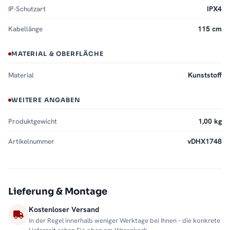
IP-Schutzart
IPX4
Beide Wattstufen in Weiß lieferbar. Alle Heizstäbe finden Sie in
der Kategorie
Heizstäbe
.
Kabellänge
115 cm
MATERIAL & OBERFLÄCHE
Material
Kunststoff
WEITERE ANGABEN
Produktgewicht
1,00 kg
Artikelnummer
vDHX1748
Lieferung & Montage
Kostenloser Versand
In der Regel innerhalb weniger Werktage bei Ihnen – die konkrete