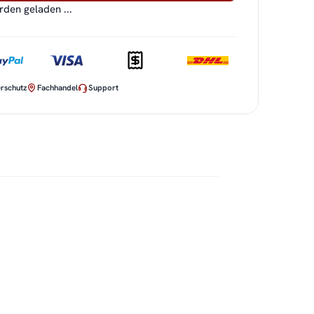
en geladen ...
rschutz
Fachhandel
Support