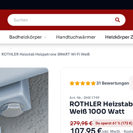
Badheizkörper
Handtuchwärmer
Heizkörper 
ROTHLER Heizstab Heizpatrone SMART Wi-Fi Weiß
31 Bewertungen
Art.-Nr.: DHX1749
ROTHLER Heizstab
Weiß 1000 Watt
279,95 €
Du sparst 61 % (172 €)
107,95 €
inkl. MwSt. · Kos