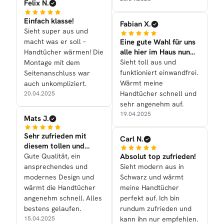
Felix N.
Einfach klasse!
Fabian X.
Sieht super aus und
macht was er soll –
Eine gute Wahl für uns
alle hier im Haus nun
Handtücher wärmen! Die
mal getroffen
Sieht toll aus und
Montage mit dem
funktioniert einwandfrei.
Seitenanschluss war
Wärmt meine
auch unkompliziert.
Handtücher schnell und
20.04.2025
sehr angenehm auf.
19.04.2025
Mats J.
Sehr zufrieden mit
Carl N.
diesem tollen und
schönen Kauf
Gute Qualität, ein
Absolut top zufrieden!
ansprechendes und
Sieht modern aus in
modernes Design und
Schwarz und wärmt
wärmt die Handtücher
meine Handtücher
angenehm schnell. Alles
perfekt auf. Ich bin
bestens gelaufen.
rundum zufrieden und
15.04.2025
kann ihn nur empfehlen.