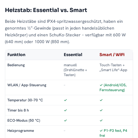
Heizstab: Essential vs. Smart
Beide Heizstäbe sind IPX4-spritzwassergeschützt, haben ein
genormtes ½″-Gewinde (passt in jeden handelsüblichen
Heizkörper) und einen SchuKo-Stecker – verfügbar mit 600 W
(640 mm) oder 1000 W (850 mm).
Funktion
Essential
Smart / WiFi
Bedienung
manuell
Touch-Tasten +
(Drehlünette +
„Smart Life“-App
Tasten)
WLAN / App-Steuerung
–
✓ (Android/iOS,
Fernsteuerung)
Temperatur 30–70 °C
✓
✓
Timer bis 8 h
✓
✓
ECO-Modus (50 °C)
✓
✓
Heizprogramme
–
✓ P1–P3 fest, P4
frei