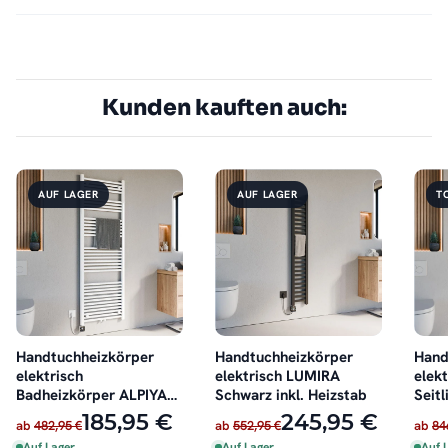
Kunden kauften auch:
AUF LAGER
AUF LAGER
T
Handtuchheizkörper
Handtuchheizkörper
Hand
elektrisch
elektrisch LUMIRA
elek
Badheizkörper ALPIYA
Schwarz inkl. Heizstab
Seitl
Weiß inkl. Heizstab
Heiz
185,95 €
245,95 €
ab
482,95 €
ab
552,95 €
ab
84
Auf Lager
Auf Lager
Auf 