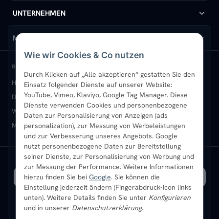
Handtuchheizkörper
Hilfe & Kontakt
UNTERNEHMEN
Design-Heizkörper
Versand & Lieferung
Wir über uns
MEIN KONTO
Wie wir Cookies & Co nutzen
Paneelheizkörper
Rückgabe & Widerruf
Standort & Abholung Jüchen
Anmelden / Mein Konto
BELIEBTE KATEGORIEN
Durch Klicken auf „Alle akzeptieren“ gestatten Sie den
Heizkörper kaufen
Badheizkörper
Handtuchheizkörper
Einsatz folgender Dienste auf unserer Website:
Vertikal-Heizkörper
Garantie & Gewährleistung
B2B-Kunden
Merkliste
YouTube, Vimeo, Klaviyo, Google Tag Manager. Diese
Design-Heizkörper
Paneelheizkörper
Vertikal-Heizkörper
Dienste verwenden Cookies und personenbezogene
Heizkörper-Zubehör
Montageservice vor Ort
Karriere
Newsletter
Wandheizkörper
Wohnraum-Heizkörper
Badheizkörper Schwarz
Daten zur Personalisierung von Anzeigen (ads
Mischbetrieb-Heizkörper
Heizkörper-Zubehör
Aktuelle Angebote
personalization), zur Messung von Werbeleistungen
Sendung verfolgen
Ratgeber
Aktuelle Angebote
und zur Verbesserung unseres Angebots. Google
nutzt personenbezogene Daten zur Bereitstellung
seiner Dienste, zur Personalisierung von Werbung und
Bestpreisgarantie
SICHERE ZAHLUNG
VERSAND MIT
zur Messung der Performance. Weitere Informationen
hierzu finden Sie bei
Google
. Sie können die
Einstellung jederzeit ändern (Fingerabdruck-Icon links
unten). Weitere Details finden Sie unter
Konfigurieren
und in unserer
Datenschutzerklärung
.