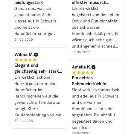
leistungsstark
effektiv muss ich
sagen!
Genau das, was ich
Ich bin wirklich
gesucht habe. Sieht
begeistert von der tollen
klasse aus in Schwarz
Optik und Funktionalität
und heizt die
des schwarzen
Handtücher sehr gut.
Handtuchheizkörpers. Er
24.05.2025
wärmt auch sehr gut
und angenehm schnell
die Handtücher.
17.05.2025
Wilma M.
Elegant und
Amelie K.
gleichzeitig sehr stark
in der tollen
Ein wirklich schöner
Ein echtes
Heizleistung
Heizkörper, der meine
Schmuckstück in
unserem neuen
Handtücher im
Sieht wirklich fantastisch
schönen Bad
Handumdrehen auf die
und edel aus in Schwarz
gewünschte Temperatur
und die warmen
bringt. Klare
Handtücher sind sehr
Kaufempfehlung von mir.
angenehm. Bin absolut
30.04.2025
begeistert davon und
sehr froh.
25.04.2025