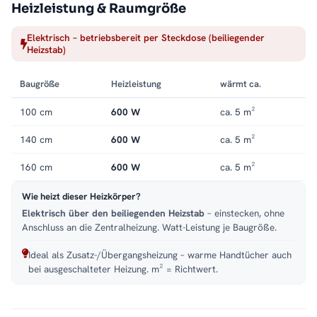
Heizleistung & Raumgröße
Farbe und Wirkung
Elektrisch – betriebsbereit per Steckdose (beiliegender
Weiß hält die schmale Silhouette unauffällig, der Heizkörper
Heizstab)
verschwindet fast in der Wand.
Baugröße
Heizleistung
wärmt ca.
Montage
100 cm
600 W
ca. 5 m²
Wandmontage auf kleinster Fläche. Weitere Modelle finden Sie
in der Kategorie
Handtuchheizkörper elektrisch
.
140 cm
600 W
ca. 5 m²
160 cm
600 W
ca. 5 m²
Wie heizt dieser Heizkörper?
Elektrisch über den beiliegenden Heizstab
– einstecken, ohne
Anschluss an die Zentralheizung. Watt-Leistung je Baugröße.
Ideal als Zusatz-/Übergangsheizung – warme Handtücher auch
bei ausgeschalteter Heizung. m² = Richtwert.