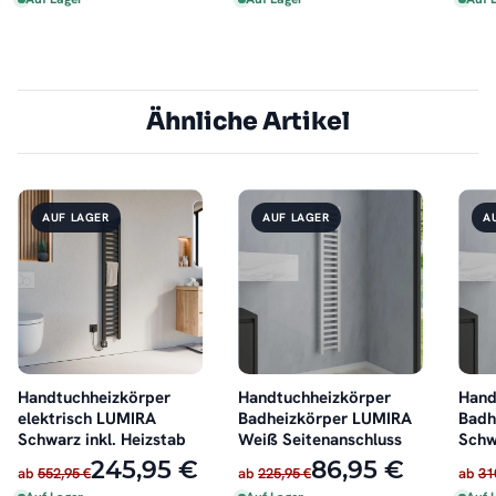
Ähnliche Artikel
AUF LAGER
AUF LAGER
A
Handtuchheizkörper
Handtuchheizkörper
Hand
elektrisch LUMIRA
Badheizkörper LUMIRA
Badh
Schwarz inkl. Heizstab
Weiß Seitenanschluss
Schw
Seit
245,95 €
86,95 €
ab
552,95 €
ab
225,95 €
ab
31