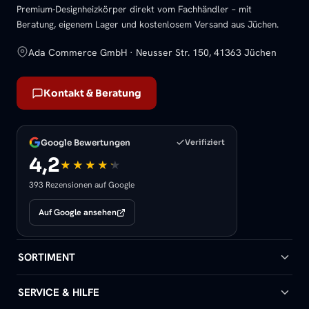
Premium-Designheizkörper direkt vom Fachhändler – mit
Beratung, eigenem Lager und kostenlosem Versand aus Jüchen.
Ada Commerce GmbH · Neusser Str. 150, 41363 Jüchen
Kontakt & Beratung
Google Bewertungen
Verifiziert
4,2
393 Rezensionen auf Google
Auf Google ansehen
SORTIMENT
Badheizkörper
SERVICE & HILFE