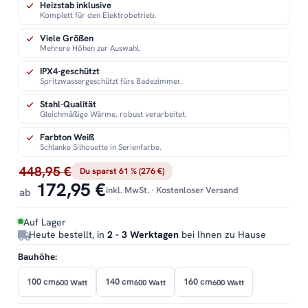
Heizstab inklusive
Komplett für den Elektrobetrieb.
Viele Größen
Mehrere Höhen zur Auswahl.
IPX4-geschützt
Spritzwassergeschützt fürs Badezimmer.
Stahl-Qualität
Gleichmäßige Wärme, robust verarbeitet.
Farbton Weiß
Schlanke Silhouette in Serienfarbe.
448,95 €
Du sparst 61 % (276 €)
172,95 €
inkl. MwSt. · Kostenloser Versand
ab
Auf Lager
Heute bestellt, in
2 - 3 Werktagen
bei Ihnen zu Hause
Bauhöhe:
100 cm
140 cm
160 cm
600 Watt
600 Watt
600 Watt