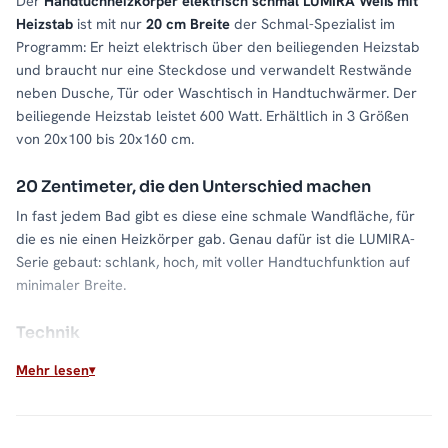
Der
Handtuchheizkörper elektrisch schmal LUMIRA Weiß mit
Heizstab
ist mit nur
20 cm Breite
der Schmal-Spezialist im
Programm: Er heizt elektrisch über den beiliegenden Heizstab
und braucht nur eine Steckdose und verwandelt Restwände
neben Dusche, Tür oder Waschtisch in Handtuchwärmer. Der
beiliegende Heizstab leistet 600 Watt. Erhältlich in 3 Größen
von 20x100 bis 20x160 cm.
20 Zentimeter, die den Unterschied machen
In fast jedem Bad gibt es diese eine schmale Wandfläche, für
die es nie einen Heizkörper gab. Genau dafür ist die LUMIRA-
Serie gebaut: schlank, hoch, mit voller Handtuchfunktion auf
minimaler Breite.
Technik
Der Stahlkorpus gibt die Wärme gleichmäßig über die schmale
Mehr lesen
Front ab, der Heizstab ist spritzwassergeschützt nach IPX4.
Neben der Standardausführung gibt es Varianten steckerfertig,
mit SMART-Heizstab, fertig befüllt oder mit Glykol.