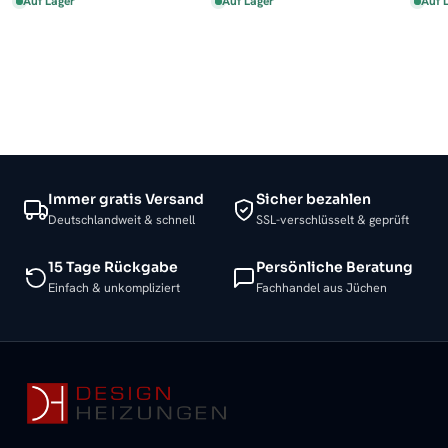
Auf Lager
Auf Lager
Auf 
Immer gratis Versand
Sicher bezahlen
Deutschlandweit & schnell
SSL-verschlüsselt & geprüft
15 Tage Rückgabe
Persönliche Beratung
Einfach & unkompliziert
Fachhandel aus Jüchen