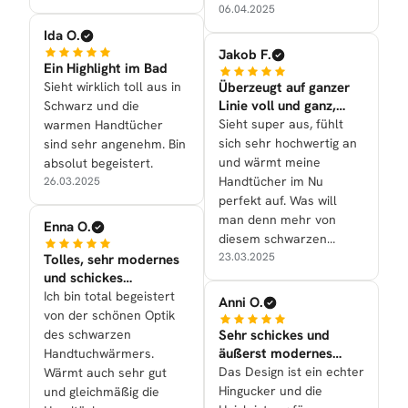
06.04.2025
Ida O.
Jakob F.
Ein Highlight im Bad
Sieht wirklich toll aus in
Überzeugt auf ganzer
Linie voll und ganz,
Schwarz und die
super!
Sieht super aus, fühlt
warmen Handtücher
sich sehr hochwertig an
sind sehr angenehm. Bin
und wärmt meine
absolut begeistert.
Handtücher im Nu
26.03.2025
perfekt auf. Was will
man denn mehr von
Enna O.
diesem schwarzen
Modell?
23.03.2025
Tolles, sehr modernes
und schickes
Designstück für uns alle
Ich bin total begeistert
Anni O.
nun!
von der schönen Optik
des schwarzen
Sehr schickes und
äußerst modernes
Handtuchwärmers.
Designstück ist es
Das Design ist ein echter
Wärmt auch sehr gut
geworden!
Hingucker und die
und gleichmäßig die