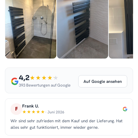
24-Stunden-Timer
: Individuelle Heizzeiten für maximalen
Komfort und Effizienz
Eco-Modus
: Sparsamer Betrieb, perfekt zum Trocknen von
Handtüchern
Modernes Touch-Bedienfeld
: Intuitive Steuerung mit klarer
Anzeige
Hochwertiges Metallgehäuse
: Robust und langlebig, ideal
für feuchte Umgebungen
Sicherheitsfunktionen
: Schutz vor Überhitzung und
Kurzschlüssen
4,2
Auf Google ansehen
393 Bewertungen auf Google
Frank U.
F
· Juni 2026
Wir sind sehr zufrieden mit dem Kauf und der Lieferung. Hat
alles sehr gut funktioniert, immer wieder gerne.