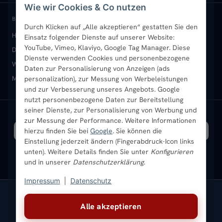
Wie wir Cookies & Co nutzen
Paneelheizkörper
Rückgabe & Widerruf
Standort & Abholung Jüchen
Anmelden / Mein Konto
BELIEBTE KATEGORIEN
Durch Klicken auf „Alle akzeptieren“ gestatten Sie den
Heizkörper kaufen
Badheizkörper
Handtuchheizkörper
Einsatz folgender Dienste auf unserer Website:
Vertikal-Heizkörper
Garantie & Gewährleistung
B2B-Kunden
Merkliste
YouTube, Vimeo, Klaviyo, Google Tag Manager. Diese
Design-Heizkörper
Paneelheizkörper
Vertikal-Heizkörper
Dienste verwenden Cookies und personenbezogene
Heizkörper-Zubehör
Montageservice vor Ort
Karriere
Newsletter
Wandheizkörper
Wohnraum-Heizkörper
Badheizkörper Schwarz
Daten zur Personalisierung von Anzeigen (ads
Mischbetrieb-Heizkörper
Heizkörper-Zubehör
Aktuelle Angebote
personalization), zur Messung von Werbeleistungen
Sendung verfolgen
Ratgeber
Aktuelle Angebote
und zur Verbesserung unseres Angebots. Google
nutzt personenbezogene Daten zur Bereitstellung
seiner Dienste, zur Personalisierung von Werbung und
Bestpreisgarantie
SICHERE ZAHLUNG
VERSAND MIT
zur Messung der Performance. Weitere Informationen
hierzu finden Sie bei
Google
. Sie können die
Einstellung jederzeit ändern (Fingerabdruck-Icon links
unten). Weitere Details finden Sie unter
Konfigurieren
und in unserer
Datenschutzerklärung
.
Impressum
|
Datenschutz
Vertrag widerrufen
Alle akzeptieren
© 2026 Ada Commerce GmbH