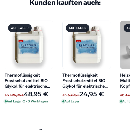
Kunden kauften auch:
AUF LAGER
AUF LAGER
A
Thermoflüssigkeit
Thermoflüssigkeit
Heiz
Frostschutzmittel BIO
Frostschutzmittel BIO
Multi
Glykol für elektrische
Glykol für elektrische
Kopf
Badheizkörper 4 Liter
Badheizkörper 2 Liter
schw
48,95 €
24,95 €
ab
126,95 €
ab
63,95 €
ab
17
Auf Lager
·
2 - 3 Werktagen
Auf Lager
Auf 