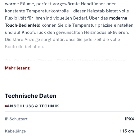
warme Räume, perfekt vorgewärmte Handtücher oder
konstante Temperaturkontrolle – dieser Heizstab bietet volle
Flexibilität für Ihren individuellen Bedarf. Über das
moderne
Touch-Bedienfeld
können Sie die Temperatur präzise einstellen
und auf Knopfdruck den gewünschten Heizmodus aktivieren.
Die klare Anzeige sorgt dafür, dass Sie jederzeit die volle
Kontrolle behalten.
24-Stunden-Timer – Flexible Heizzeiten für Ihren
Tagesablauf
Mehr lesen
Mit der
integrierten 24-Stunden-Timer-Funktion
lässt sich die
Heizpatrone ESSENTIAL individuell programmieren. Legen Sie
fest, wann Ihr Heizkörper aktiv sein soll und wann nicht: Egal,
Technische Daten
ob morgens warme Handtücher oder energiesparender Stand-
by-Betrieb über Nacht – der Timer ermöglicht es Ihnen, den
ANSCHLUSS & TECHNIK
Heizstab optimal an Ihren Tagesablauf anzupassen.
IP-Schutzart
IPX4
Eco-Modus – Energieeffizient und kostensparend
Kabellänge
115 cm
Der
Eco-Modus
ist ideal für Zeiten, in denen keine Raumheizung