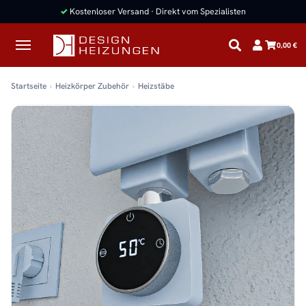
✓
Kostenloser Versand · Direkt vom Spezialisten
0,00 €
Startseite
Heizkörper Zubehör
Heizstäbe