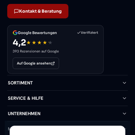
Kontakt & Beratung
Google Bewertungen
Verifiziert
4,2
393 Rezensionen auf Google
Auf Google ansehen
SORTIMENT
Badheizkörper
SERVICE & HILFE
Handtuchheizkörper
Hilfe & Kontakt
UNTERNEHMEN
Design-Heizkörper
Versand & Lieferung
Wir über uns
MEIN KONTO