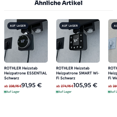
Ähnliche Artikel
AUF LAGER
AUF LAGER
A
ROTHLER Heizstab
ROTHLER Heizstab
ROTH
Heizpatrone ESSENTIAL
Heizpatrone SMART Wi-
Heiz
Schwarz
Fi Schwarz
Fi W
91,95 €
105,95 €
ab
238,95 €
ab
274,95 €
ab
26
Auf Lager
Auf Lager
Auf 