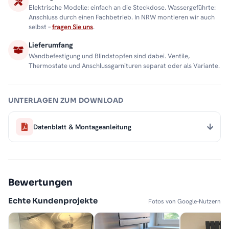
Elektrische Modelle: einfach an die Steckdose. Wassergeführte:
täglichen Betriebs mühelos stand. Auch in feuchter
Anschluss durch einen Fachbetrieb. In NRW montieren wir auch
Badezimmerumgebung bleibt der Heizstab zuverlässig und
selbst –
fragen Sie uns
.
widerstandsfähig.
Lieferumfang
Mit intelligenten Sicherheitsfunktionen:
Wandbefestigung und Blindstopfen sind dabei. Ventile,
Thermostate und Anschlussgarnituren separat oder als Variante.
Zuverlässiger Schutz vor Überhitzung und
Kurzschlüssen
Mit einem
zweistufigen Sicherheitssystem
bietet der Heizstab
UNTERLAGEN ZUM DOWNLOAD
ESSENTIAL zuverlässigen Schutz vor Überhitzung und
Kurzschlüssen. Diese Sicherheitsvorkehrungen garantieren
Datenblatt & Montageanleitung
nicht nur einen stabilen Betrieb, sondern auch ein
beruhigendes Gefühl von Sicherheit – Tag für Tag.
Ihre Vorteile auf einen Blick
Bewertungen
Für elektrische Heizkörper
: Schnell montiert und sofort
einsatzbereit
Echte Kundenprojekte
Fotos von Google-Nutzern
Präzise Temperatureinstellung
: 30 bis 70 °C – mehr Leistung
als viele herkömmliche Heizstäbe