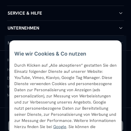
Badheizkörper
SERVICE & HILFE
Handtuchheizkörper
Hilfe & Kontakt
UNTERNEHMEN
Design-Heizkörper
Versand & Lieferung
Wir über uns
MEIN KONTO
Wie wir Cookies & Co nutzen
Paneelheizkörper
Rückgabe & Widerruf
Standort & Abholung Jüchen
Anmelden / Mein Konto
BELIEBTE KATEGORIEN
Durch Klicken auf „Alle akzeptieren“ gestatten Sie den
Heizkörper kaufen
Badheizkörper
Handtuchheizkörper
Einsatz folgender Dienste auf unserer Website:
Vertikal-Heizkörper
Garantie & Gewährleistung
B2B-Kunden
Merkliste
YouTube, Vimeo, Klaviyo, Google Tag Manager. Diese
Design-Heizkörper
Paneelheizkörper
Vertikal-Heizkörper
Dienste verwenden Cookies und personenbezogene
Heizkörper-Zubehör
Montageservice vor Ort
Karriere
Newsletter
Wandheizkörper
Wohnraum-Heizkörper
Badheizkörper Schwarz
Daten zur Personalisierung von Anzeigen (ads
Mischbetrieb-Heizkörper
Heizkörper-Zubehör
Aktuelle Angebote
personalization), zur Messung von Werbeleistungen
Sendung verfolgen
Ratgeber
Aktuelle Angebote
und zur Verbesserung unseres Angebots. Google
nutzt personenbezogene Daten zur Bereitstellung
seiner Dienste, zur Personalisierung von Werbung und
Bestpreisgarantie
SICHERE ZAHLUNG
VERSAND MIT
zur Messung der Performance. Weitere Informationen
hierzu finden Sie bei
Google
. Sie können die