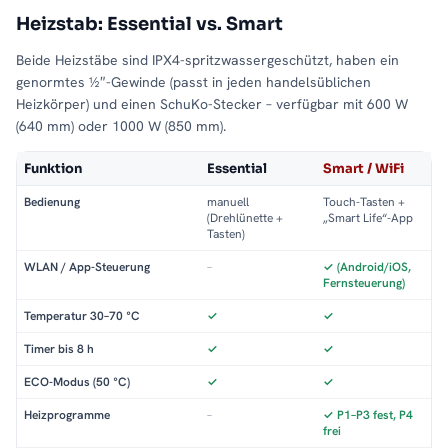
Heizstab: Essential vs. Smart
Beide Heizstäbe sind IPX4-spritzwassergeschützt, haben ein
genormtes ½″-Gewinde (passt in jeden handelsüblichen
Heizkörper) und einen SchuKo-Stecker – verfügbar mit 600 W
(640 mm) oder 1000 W (850 mm).
Funktion
Essential
Smart / WiFi
Bedienung
manuell
Touch-Tasten +
(Drehlünette +
„Smart Life“-App
Tasten)
WLAN / App-Steuerung
–
✓ (Android/iOS,
Fernsteuerung)
Temperatur 30–70 °C
✓
✓
Timer bis 8 h
✓
✓
ECO-Modus (50 °C)
✓
✓
Heizprogramme
–
✓ P1–P3 fest, P4
frei