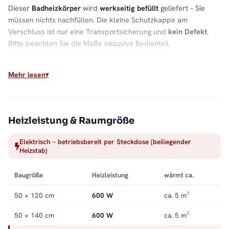
Dieser
Badheizkörper
wird
werkseitig befüllt
geliefert – Sie
müssen nichts nachfüllen. Die kleine Schutzkappe am
Verschluss ist nur eine Transportsicherung und
kein Defekt
.
Bitte beachten Sie die Maße inklusive Bedienteil.
Material & Verarbeitung
Mehr lesen
Hochwertiger
Stahl
gibt die Wärme
gleichmäßig
ab. Die
sorgfältige Verarbeitung sorgt für eine lange Lebensdauer im
täglichen Einsatz.
Heizleistung & Raumgröße
Für welches Bad geeignet?
Elektrisch – betriebsbereit per Steckdose (beiliegender
Für
kleine bis mittelgroße Bäder
. Dank
Seiten- und
Heizstab)
Mittelanschluss
passt der PANDEMA zu vielen Anschluss-
Situationen und damit in nahezu jedes Bad.
Baugröße
Heizleistung
wärmt ca.
Wärme und Komfort im Bad
50 × 120 cm
600 W
ca. 5 m²
Der PANDEMA
Handtuchheizkörper
verbindet flexible Wärme
50 × 140 cm
600 W
ca. 5 m²
mit echtem Alltagskomfort: vorgewärmte Handtücher, ein