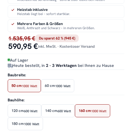
Heizstab inklusive
Heizstab liegt bei – sofort startklar.
Mehrere Farben & Größen
Weiß, Anthrazit und Schwarz – in mehreren Größen.
1.535,95 €
Du sparst 62 % (945 €)
590,95 €
inkl. MwSt. · Kostenloser Versand
Auf Lager
Heute bestellt, in
2 - 3 Werktagen
bei Ihnen zu Hause
Baubreite:
50 cm
60 cm
1000 Watt
1000 Watt
Bauhöhe:
120 cm
140 cm
160 cm
600 Watt
600 Watt
1000 Watt
180 cm
1000 Watt