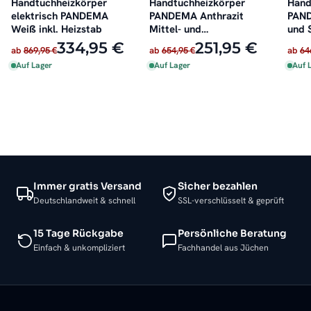
Handtuchheizkörper
Handtuchheizkörper
Hand
elektrisch PANDEMA
PANDEMA Anthrazit
PAND
Weiß inkl. Heizstab
Mittel- und
und 
Seitenanschluss
334,95 €
251,95 €
ab
869,95 €
ab
654,95 €
ab
64
Auf Lager
Auf Lager
Auf 
Immer gratis Versand
Sicher bezahlen
Deutschlandweit & schnell
SSL-verschlüsselt & geprüft
15 Tage Rückgabe
Persönliche Beratung
Einfach & unkompliziert
Fachhandel aus Jüchen