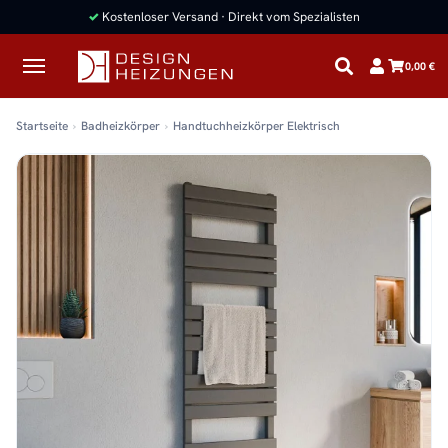
✓
Kostenloser Versand · Direkt vom Spezialisten
0,00 €
Startseite
Badheizkörper
Handtuchheizkörper Elektrisch