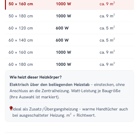
trockenes Raumklima und wohlige Wärme – wann immer Sie sie
50 × 160 cm
1000 W
ca. 9 m²
brauchen.
50 × 180 cm
1000 W
ca. 9 m²
Passende Varianten, Zubehör & Service
60 × 120 cm
600 W
ca. 5 m²
Passendes Zubehör:
optional erhältlich
.
Service:
Kundenservice
,
Montageservice
.
60 × 140 cm
600 W
ca. 5 m²
60 × 160 cm
1000 W
ca. 9 m²
60 × 180 cm
1000 W
ca. 9 m²
Wie heizt dieser Heizkörper?
Elektrisch über den beiliegenden Heizstab
– einstecken, ohne
Anschluss an die Zentralheizung. Watt-Leistung je Baugröße
(Ihre Auswahl ist markiert).
Ideal als Zusatz-/Übergangsheizung – warme Handtücher auch
bei ausgeschalteter Heizung. m² = Richtwert.