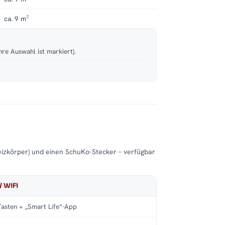
ca. 9 m²
hre Auswahl ist markiert).
eizkörper) und einen SchuKo-Stecker – verfügbar
/ WiFi
asten + „Smart Life“-App