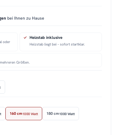
gen
bei Ihnen zu Hause
Heizstab inklusive
al oder
Heizstab liegt bei – sofort startklar.
n mehreren Größen.
t
160 cm
180 cm
t
1000 Watt
1000 Watt