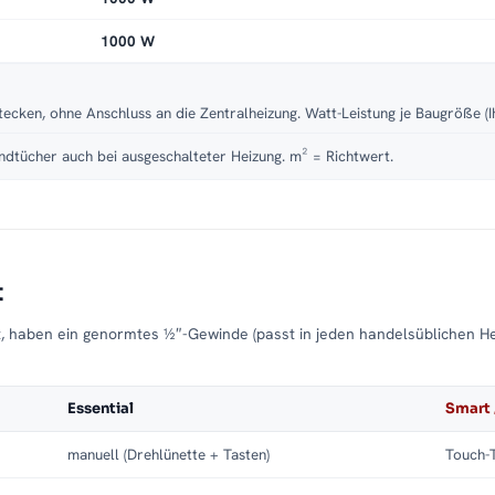
1000 W
tecken, ohne Anschluss an die Zentralheizung. Watt-Leistung je Baugröße (I
dtücher auch bei ausgeschalteter Heizung. m² = Richtwert.
t
t, haben ein genormtes ½″-Gewinde (passt in jeden handelsüblichen H
Essential
Smart 
manuell (Drehlünette + Tasten)
Touch-T