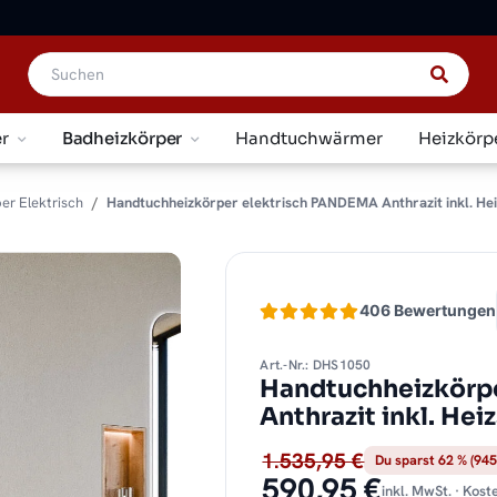
r
Badheizkörper
Handtuchwärmer
Heizkörp
er Elektrisch
Handtuchheizkörper elektrisch PANDEMA Anthrazit inkl. He
406 Bewertungen
Art.-Nr.: DHS1050
Handtuchheizkörp
Anthrazit inkl. Hei
1.535,95 €
Du sparst 62 % (945
590,95 €
inkl. MwSt. · Kos