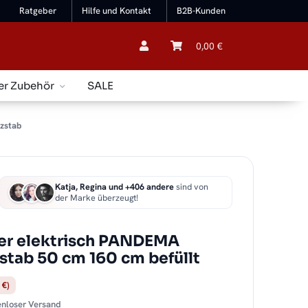
Ratgeber
Hilfe und Kontakt
B2B-Kunden
0,00 €
er Zubehör
SALE
izstab
Katja, Regina und +406 andere
sind von
der Marke überzeugt!
er elektrisch PANDEMA
zstab 50 cm 160 cm befüllt
 €)
tenloser Versand