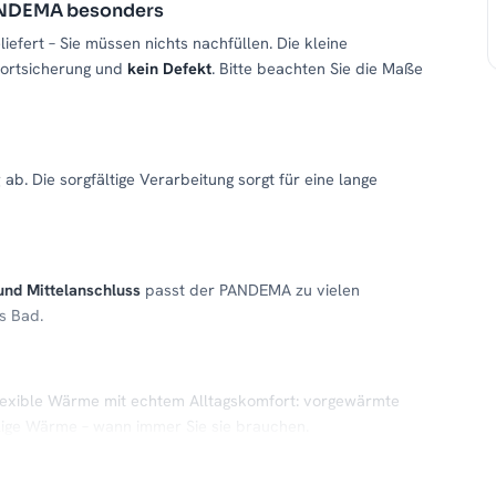
PANDEMA besonders
liefert – Sie müssen nichts nachfüllen. Die kleine
portsicherung und
kein Defekt
. Bitte beachten Sie die Maße
g
ab. Die sorgfältige Verarbeitung sorgt für eine lange
und Mittelanschluss
passt der PANDEMA zu vielen
s Bad.
lexible Wärme mit echtem Alltagskomfort: vorgewärmte
ige Wärme – wann immer Sie sie brauchen.
e