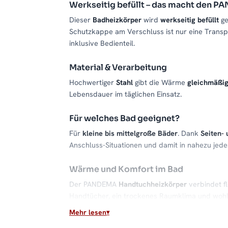
Werkseitig befüllt – das macht den 
Dieser
Badheizkörper
wird
werkseitig befüllt
ge
Schutzkappe am Verschluss ist nur eine Trans
inklusive Bedienteil.
Material & Verarbeitung
Hochwertiger
Stahl
gibt die Wärme
gleichmäßi
Lebensdauer im täglichen Einsatz.
Für welches Bad geeignet?
Für
kleine bis mittelgroße Bäder
. Dank
Seiten- 
Anschluss-Situationen und damit in nahezu jede
Wärme und Komfort im Bad
Der PANDEMA
Handtuchheizkörper
verbindet f
Handtücher, ein trockenes Raumklima und wohl
Mehr lesen
Passende Varianten, Zubehör & Servic