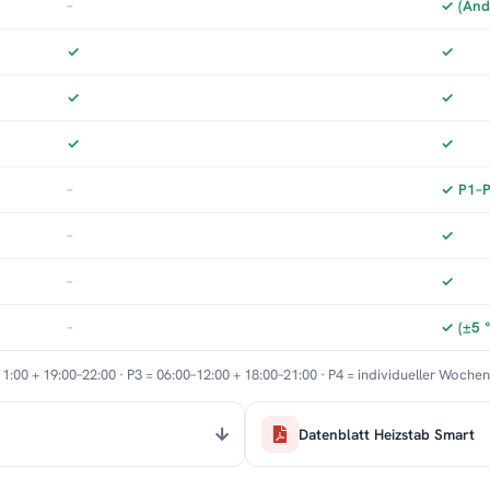
–
✓ (And
✓
✓
✓
✓
✓
✓
–
✓ P1–P3
–
✓
–
✓
–
✓ (±5 
11:00 + 19:00–22:00 · P3 = 06:00–12:00 + 18:00–21:00 · P4 = individueller Woche
Datenblatt Heizstab Smart