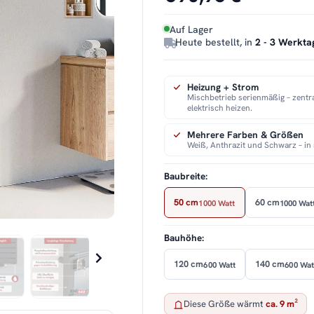
Auf Lager
Heute bestellt, in
2 - 3 Werkta
Heizung + Strom
Mischbetrieb serienmäßig – zentr
elektrisch heizen.
Mehrere Farben & Größen
Weiß, Anthrazit und Schwarz – i
Baubreite:
50 cm
60 cm
1000 Watt
1000 Wat
Bauhöhe:
120 cm
140 cm
600 Watt
600 Wat
Diese Größe wärmt
ca. 9 m²