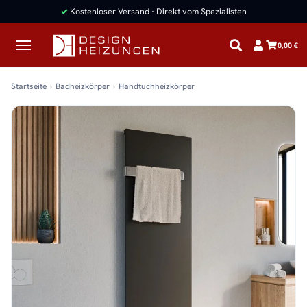
✓
Kostenloser Versand · Direkt vom Spezialisten
0,00 €
Startseite
Badheizkörper
Handtuchheizkörper