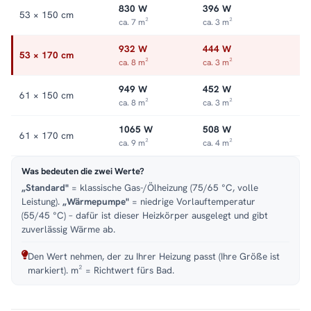
830 W
396 W
53 × 150 cm
ca. 7 m²
ca. 3 m²
932 W
444 W
53 × 170 cm
ca. 8 m²
ca. 3 m²
949 W
452 W
61 × 150 cm
ca. 8 m²
ca. 3 m²
1065 W
508 W
61 × 170 cm
ca. 9 m²
ca. 4 m²
Was bedeuten die zwei Werte?
„Standard"
= klassische Gas-/Ölheizung (75/65 °C, volle
Leistung).
„Wärmepumpe"
= niedrige Vorlauftemperatur
(55/45 °C) – dafür ist dieser Heizkörper ausgelegt und gibt
zuverlässig Wärme ab.
Den Wert nehmen, der zu Ihrer Heizung passt (Ihre Größe ist
markiert). m² = Richtwert fürs Bad.