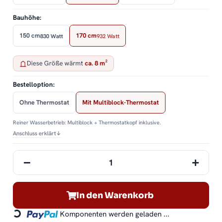
Bauhöhe:
150 cm
170 cm
830 Watt
932 Watt
Diese Größe wärmt
ca. 8 m²
Bestelloption:
Ohne Thermostat
Mit Multiblock-Thermostat
Reiner Wasserbetrieb: Multiblock + Thermostatkopf inklusive.
Anschluss erklärt
↓
In den Warenkorb
Loading...
Komponenten werden geladen ...