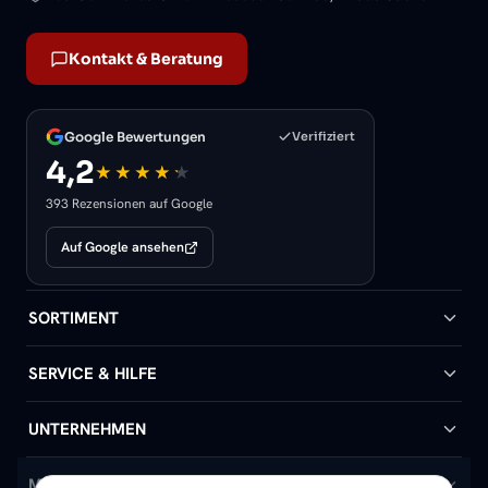
Kontakt & Beratung
Google Bewertungen
Verifiziert
4,2
393 Rezensionen auf Google
Auf Google ansehen
SORTIMENT
Badheizkörper
SERVICE & HILFE
Handtuchheizkörper
Hilfe & Kontakt
UNTERNEHMEN
Design-Heizkörper
Versand & Lieferung
Wir über uns
MEIN KONTO