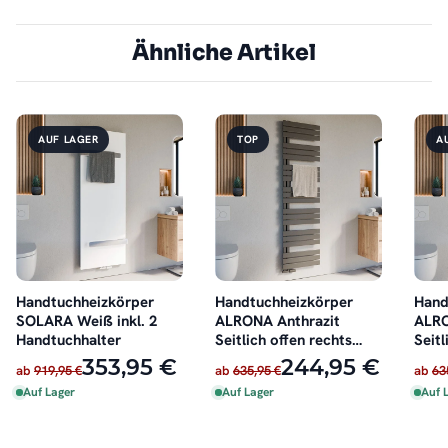
Ähnliche Artikel
AUF LAGER
TOP
A
Handtuchheizkörper
Handtuchheizkörper
Hand
SOLARA Weiß inkl. 2
ALRONA Anthrazit
ALRO
Handtuchhalter
Seitlich offen rechts
Seitl
oder links
oder 
353,95 €
244,95 €
ab
919,95 €
ab
635,95 €
ab
63
Auf Lager
Auf Lager
Auf 