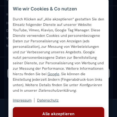
Wie wir Cookies & Co nutzen
Paneelheizkörper
Rückgabe & Widerruf
Standort & Abholung Jüchen
Anmelden / Mein Konto
BELIEBTE KATEGORIEN
Durch Klicken auf „Alle akzeptieren“ gestatten Sie den
Heizkörper kaufen
Badheizkörper
Handtuchheizkörper
Einsatz folgender Dienste auf unserer Website:
Vertikal-Heizkörper
Garantie & Gewährleistung
B2B-Kunden
Merkliste
YouTube, Vimeo, Klaviyo, Google Tag Manager. Diese
Design-Heizkörper
Paneelheizkörper
Vertikal-Heizkörper
Dienste verwenden Cookies und personenbezogene
Heizkörper-Zubehör
Montageservice vor Ort
Karriere
Newsletter
Wandheizkörper
Wohnraum-Heizkörper
Badheizkörper Schwarz
Daten zur Personalisierung von Anzeigen (ads
Mischbetrieb-Heizkörper
Heizkörper-Zubehör
Aktuelle Angebote
personalization), zur Messung von Werbeleistungen
Sendung verfolgen
Ratgeber
Aktuelle Angebote
und zur Verbesserung unseres Angebots. Google
nutzt personenbezogene Daten zur Bereitstellung
seiner Dienste, zur Personalisierung von Werbung und
Bestpreisgarantie
SICHERE ZAHLUNG
VERSAND MIT
zur Messung der Performance. Weitere Informationen
hierzu finden Sie bei
Google
. Sie können die
Einstellung jederzeit ändern (Fingerabdruck-Icon links
unten). Weitere Details finden Sie unter
Konfigurieren
und in unserer
Datenschutzerklärung
.
Impressum
|
Datenschutz
Vertrag widerrufen
Alle akzeptieren