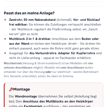
Passt das an meine Anlage?
Zweirohr, 50 mm Nabenabstand
(Achsmaß).
Vor- und Rücklauf
frei wählbar:
Sie können die Zuleitungen vertauscht anschließen
– der Multiblock reguliert die Fließrichtung selbst, ein „falsch
herum" gibt es nicht.
Multiblock 2-in-1 & drehbar:
Anschlüsse aus dem
Boden oder
aus der Wand
erreichen den Heizkörper direkt – Sie drehen ihn
einfach passend, auch wenn die Rohre nicht ganz gerade sitzen.
Ausgelegt für
Alu-Verbundrohre
.
Adapter für Kupferrohre
sind
nicht im Lieferumfang – separat im Fachhandel erhältlich.
Mischbetrieb
(Heizung & Strom kombiniert) ist bei Modellen mit
vier
unteren Anschlüssen
möglich. Modelle mit
zwei Anschlüssen
laufen
entweder nur über die Heizung
oder
nur elektrisch – welche Betriebsart
Ihre Variante unterstützt, sehen Sie oben im Schema.
Montage
Die
Wandmontage
übernehmen Sie selbst (Anleitung liegt
bei). Den
Anschluss des Multiblocks an den Heizkörper
sollte ein
Fachbetrieb
ausführen – das empfehlen wir.