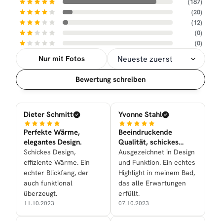
(187)
(20)
(12)
(0)
(0)
Nur mit Fotos
Sortierung
Bewertung schreiben
Dieter Schmitt
Yvonne Stahl
Perfekte Wärme,
Beeindruckende
elegantes Design.
Qualität, schickes
Design.
Schickes Design,
Ausgezeichnet in Design
effiziente Wärme. Ein
und Funktion. Ein echtes
echter Blickfang, der
Highlight in meinem Bad,
auch funktional
das alle Erwartungen
überzeugt.
erfüllt.
11.10.2023
07.10.2023