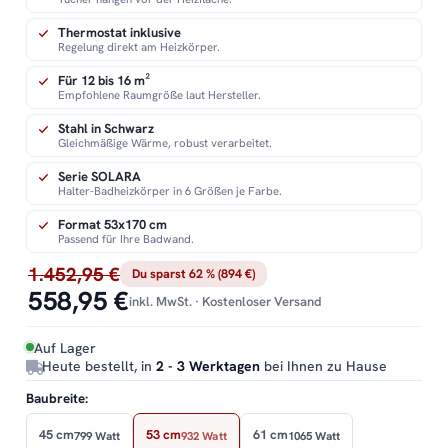
Thermostat inklusive
Regelung direkt am Heizkörper.
Für 12 bis 16 m²
Empfohlene Raumgröße laut Hersteller.
Stahl in Schwarz
Gleichmäßige Wärme, robust verarbeitet.
Serie SOLARA
Halter-Badheizkörper in 6 Größen je Farbe.
Format 53x170 cm
Passend für Ihre Badwand.
1.452,95 €
Du sparst 62 % (894 €)
558,95 €
inkl. MwSt. · Kostenloser Versand
Auf Lager
Heute bestellt, in
2 - 3 Werktagen
bei Ihnen zu Hause
Baubreite:
45 cm
53 cm
61 cm
799 Watt
932 Watt
1065 Watt