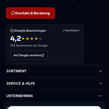
Kontakt & Beratung
Google Bewertungen
Verifiziert
4,2
393 Rezensionen auf Google
Auf Google ansehen
SORTIMENT
Badheizkörper
SERVICE & HILFE
Handtuchheizkörper
Hilfe & Kontakt
UNTERNEHMEN
Design-Heizkörper
Versand & Lieferung
Wir über uns
MEIN KONTO