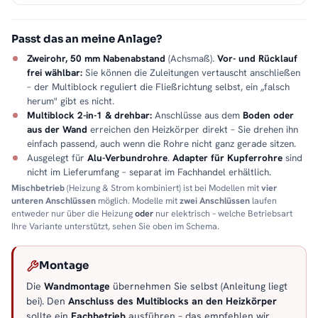
Passt das an meine Anlage?
Zweirohr, 50 mm Nabenabstand
(Achsmaß).
Vor- und Rücklauf
frei wählbar:
Sie können die Zuleitungen vertauscht anschließen
– der Multiblock reguliert die Fließrichtung selbst, ein „falsch
herum" gibt es nicht.
Multiblock 2-in-1 & drehbar:
Anschlüsse aus dem
Boden oder
aus der Wand
erreichen den Heizkörper direkt – Sie drehen ihn
einfach passend, auch wenn die Rohre nicht ganz gerade sitzen.
Ausgelegt für
Alu-Verbundrohre
.
Adapter für Kupferrohre
sind
nicht im Lieferumfang – separat im Fachhandel erhältlich.
Mischbetrieb
(Heizung & Strom kombiniert) ist bei Modellen mit
vier
unteren Anschlüssen
möglich. Modelle mit
zwei Anschlüssen
laufen
entweder nur über die Heizung
oder
nur elektrisch – welche Betriebsart
Ihre Variante unterstützt, sehen Sie oben im Schema.
Montage
Die
Wandmontage
übernehmen Sie selbst (Anleitung liegt
bei). Den
Anschluss des Multiblocks an den Heizkörper
sollte ein
Fachbetrieb
ausführen – das empfehlen wir.