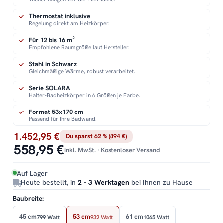
Thermostat inklusive
Regelung direkt am Heizkörper.
Für 12 bis 16 m²
Empfohlene Raumgröße laut Hersteller.
Stahl in Schwarz
Gleichmäßige Wärme, robust verarbeitet.
Serie SOLARA
Halter-Badheizkörper in 6 Größen je Farbe.
Format 53x170 cm
Passend für Ihre Badwand.
1.452,95 €
Du sparst 62 % (894 €)
558,95 €
inkl. MwSt. · Kostenloser Versand
Auf Lager
Heute bestellt, in
2 - 3 Werktagen
bei Ihnen zu Hause
Baubreite:
45 cm
53 cm
61 cm
799 Watt
932 Watt
1065 Watt