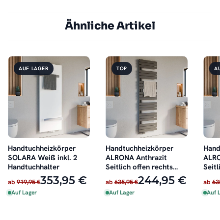
Ähnliche Artikel
AUF LAGER
TOP
A
Handtuchheizkörper
Handtuchheizkörper
Hand
SOLARA Weiß inkl. 2
ALRONA Anthrazit
ALRO
Handtuchhalter
Seitlich offen rechts
Seitl
oder links
oder 
353,95 €
244,95 €
ab
919,95 €
ab
635,95 €
ab
63
Auf Lager
Auf Lager
Auf 