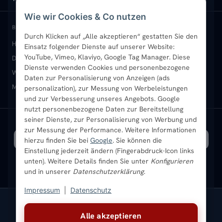
Wie wir Cookies & Co nutzen
Paneelheizkörper
Rückgabe & Widerruf
Standort & Abholung Jüchen
Anmelden / Mein Konto
BELIEBTE KATEGORIEN
Durch Klicken auf „Alle akzeptieren“ gestatten Sie den
Heizkörper kaufen
Badheizkörper
Handtuchheizkörper
Einsatz folgender Dienste auf unserer Website:
Vertikal-Heizkörper
Garantie & Gewährleistung
B2B-Kunden
Merkliste
YouTube, Vimeo, Klaviyo, Google Tag Manager. Diese
Design-Heizkörper
Paneelheizkörper
Vertikal-Heizkörper
Dienste verwenden Cookies und personenbezogene
Heizkörper-Zubehör
Montageservice vor Ort
Karriere
Newsletter
Wandheizkörper
Wohnraum-Heizkörper
Badheizkörper Schwarz
Daten zur Personalisierung von Anzeigen (ads
Mischbetrieb-Heizkörper
Heizkörper-Zubehör
Aktuelle Angebote
personalization), zur Messung von Werbeleistungen
Sendung verfolgen
Ratgeber
Aktuelle Angebote
und zur Verbesserung unseres Angebots. Google
nutzt personenbezogene Daten zur Bereitstellung
seiner Dienste, zur Personalisierung von Werbung und
Bestpreisgarantie
SICHERE ZAHLUNG
VERSAND MIT
zur Messung der Performance. Weitere Informationen
hierzu finden Sie bei
Google
. Sie können die
Einstellung jederzeit ändern (Fingerabdruck-Icon links
unten). Weitere Details finden Sie unter
Konfigurieren
und in unserer
Datenschutzerklärung
.
Impressum
|
Datenschutz
Vertrag widerrufen
Alle akzeptieren