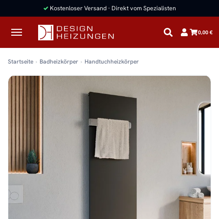
✓
Kostenloser Versand · Direkt vom Spezialisten
0,00 €
Startseite
Badheizkörper
Handtuchheizkörper