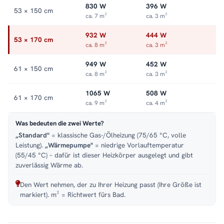
830 W
396 W
53 × 150 cm
ca. 7 m²
ca. 3 m²
932 W
444 W
53 × 170 cm
ca. 8 m²
ca. 3 m²
949 W
452 W
61 × 150 cm
ca. 8 m²
ca. 3 m²
1065 W
508 W
61 × 170 cm
ca. 9 m²
ca. 4 m²
Was bedeuten die zwei Werte?
„Standard"
= klassische Gas-/Ölheizung (75/65 °C, volle
Leistung).
„Wärmepumpe"
= niedrige Vorlauftemperatur
(55/45 °C) – dafür ist dieser Heizkörper ausgelegt und gibt
zuverlässig Wärme ab.
Den Wert nehmen, der zu Ihrer Heizung passt (Ihre Größe ist
markiert). m² = Richtwert fürs Bad.