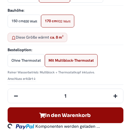
Bauhöhe:
150 cm
170 cm
830 Watt
932 Watt
Diese Größe wärmt
ca. 8 m²
Bestelloption:
Ohne Thermostat
Mit Multiblock-Thermostat
Reiner Wasserbetrieb: Multiblock + Thermostatkopf inklusive.
Anschluss erklärt
↓
In den Warenkorb
ding...
Komponenten werden geladen ...