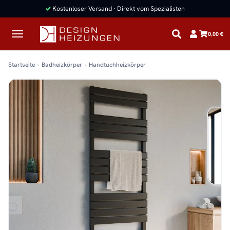
✓
Kostenloser Versand · Direkt vom Spezialisten
0,00 €
Startseite
Badheizkörper
Handtuchheizkörper