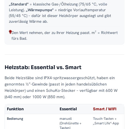
„Standard"
= klassische Gas-/Ölheizung (75/65 °C, volle
Leistung).
„Wärmepumpe"
= niedrige Vorlauftemperatur
(55/45 °C) – dafür ist dieser Heizkörper ausgelegt und gibt
zuverlässig Wärme ab.
Den Wert nehmen, der zu Ihrer Heizung passt. m² = Richtwert
fürs Bad.
Heizstab: Essential vs. Smart
Beide Heizstäbe sind IPX4-spritzwassergeschützt, haben ein
genormtes ½″-Gewinde (passt in jeden handelsüblichen
Heizkörper) und einen SchuKo-Stecker – verfügbar mit 600 W
(640 mm) oder 1000 W (850 mm).
Funktion
Essential
Smart / WiFi
Bedienung
manuell
Touch-Tasten +
(Drehlünette +
„Smart Life“-App
Tasten)