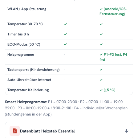
WLAN / App-Steuerung
–
✓ (Android/iOS,
Fernsteuerung)
Temperatur 30–70 °C
✓
✓
Timer bis 8 h
✓
✓
ECO-Modus (50 °C)
✓
✓
Heizprogramme
–
✓ P1–P3 fest, P4
frei
Tastensperre (Kindersicherung)
–
✓
Auto-Uhrzeit über Internet
–
✓
Temperatur-Kalibrierung
–
✓ (±5 °C)
Smart-Heizprogramme:
P1 = 07:00–23:00 · P2 = 07:00–11:00 + 19:00–
22:00 · P3 = 06:00–12:00 + 18:00–21:00 · P4 = individueller Wochenplan
(stundengenau in der App).
Datenblatt Heizstab Essential