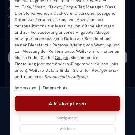
Einsatz folgender Dienste auf unserer Website:
Vertikal-Heizkörper
Garantie & Gewährleistung
B2B-Kunden
Merkliste
YouTube, Vimeo, Klaviyo, Google Tag Manager. Diese
Design-Heizkörper
Paneelheizkörper
Vertikal-Heizkörper
Dienste verwenden Cookies und personenbezogene
Heizkörper-Zubehör
Montageservice vor Ort
Karriere
Newsletter
Wandheizkörper
Wohnraum-Heizkörper
Badheizkörper Schwarz
Daten zur Personalisierung von Anzeigen (ads
Mischbetrieb-Heizkörper
Heizkörper-Zubehör
Aktuelle Angebote
personalization), zur Messung von Werbeleistungen
Sendung verfolgen
Ratgeber
Aktuelle Angebote
und zur Verbesserung unseres Angebots. Google
nutzt personenbezogene Daten zur Bereitstellung
seiner Dienste, zur Personalisierung von Werbung und
Bestpreisgarantie
SICHERE ZAHLUNG
VERSAND MIT
zur Messung der Performance. Weitere Informationen
hierzu finden Sie bei
Google
. Sie können die
Einstellung jederzeit ändern (Fingerabdruck-Icon links
unten). Weitere Details finden Sie unter
Konfigurieren
und in unserer
Datenschutzerklärung
.
Impressum
|
Datenschutz
Vertrag widerrufen
Alle akzeptieren
© 2026 Ada Commerce GmbH
* Alle Preise inkl. gesetzlicher USt. |
Kostenloser Versand
Konfigurieren
Impressum
Datenschutz
AGB
Widerrufsbelehrung
Versandkosten
Batteriegesetz
Sitemap
Ablehnen