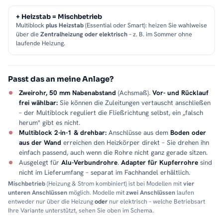
+ Heizstab = Mischbetrieb
Multiblock
plus Heizstab
(Essential oder Smart): heizen Sie wahlweise
über die
Zentralheizung oder elektrisch
– z. B. im Sommer ohne
laufende Heizung.
Passt das an meine Anlage?
Zweirohr, 50 mm Nabenabstand
(Achsmaß).
Vor- und Rücklauf
frei wählbar:
Sie können die Zuleitungen vertauscht anschließen
– der Multiblock reguliert die Fließrichtung selbst, ein „falsch
herum" gibt es nicht.
Multiblock 2-in-1 & drehbar:
Anschlüsse aus dem
Boden oder
aus der Wand
erreichen den Heizkörper direkt – Sie drehen ihn
einfach passend, auch wenn die Rohre nicht ganz gerade sitzen.
Ausgelegt für
Alu-Verbundrohre
.
Adapter für Kupferrohre
sind
nicht im Lieferumfang – separat im Fachhandel erhältlich.
Mischbetrieb
(Heizung & Strom kombiniert) ist bei Modellen mit
vier
unteren Anschlüssen
möglich. Modelle mit
zwei Anschlüssen
laufen
entweder nur über die Heizung
oder
nur elektrisch – welche Betriebsart
Ihre Variante unterstützt, sehen Sie oben im Schema.