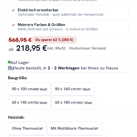
Elektrisch erweiterbar
Optionaler Heizstab – auch außerhalb der Heizperiode.
Mehrere Farben & Größen
Weiß, Anthrazit und Schwarz – in mehreren Größen.
568,95 €
Du sparst 62 % (350 €)
218,95 €
inkl. MwSt. · Kostenloser Versand
ab
Auf Lager
Heute bestellt, in
2 - 3 Werktagen
bei Ihnen zu Hause
Baugröße:
50 x 100 cm
50 x 160 cm
495 Watt
791 Watt
60 x 140 cm
60 x 180 cm
794 Watt
1021 Watt
Heizstab:
Ohne Thermostat
Mit Multiblock-Thermostat