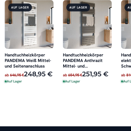
AUF LAGER
AUF LAGER
A
Handtuchheizkörper
Handtuchheizkörper
Hand
PANDEMA Weiß Mittel-
PANDEMA Anthrazit
elek
und Seitenanschluss
Mittel- und
Schw
Seitenanschluss
248,95 €
251,95 €
ab
646,95 €
ab
654,95 €
ab
81
Auf Lager
Auf Lager
Auf 