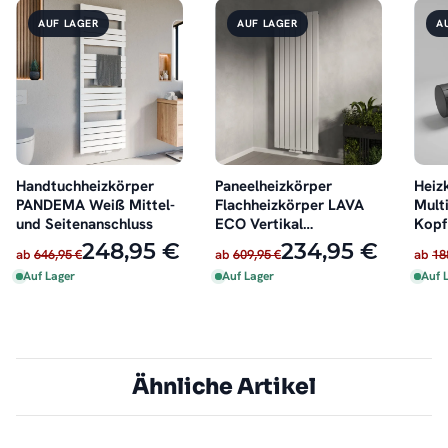
AUF LAGER
AUF LAGER
A
Handtuchheizkörper
Paneelheizkörper
Heiz
PANDEMA Weiß Mittel-
Flachheizkörper LAVA
Multi
und Seitenanschluss
ECO Vertikal
Kopf
Doppellagig Weiß
schw
248,95 €
234,95 €
ab
646,95 €
ab
609,95 €
ab
18
Auf Lager
Auf Lager
Auf 
Ähnliche Artikel