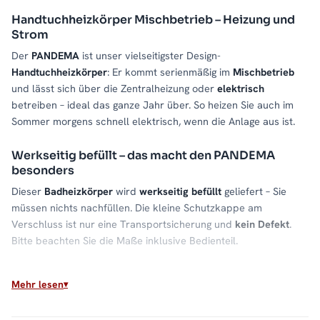
Handtuchheizkörper Mischbetrieb – Heizung und
Strom
Der
PANDEMA
ist unser vielseitigster Design-
Handtuchheizkörper
: Er kommt serienmäßig im
Mischbetrieb
und lässt sich über die Zentralheizung oder
elektrisch
betreiben – ideal das ganze Jahr über. So heizen Sie auch im
Sommer morgens schnell elektrisch, wenn die Anlage aus ist.
Werkseitig befüllt – das macht den PANDEMA
besonders
Dieser
Badheizkörper
wird
werkseitig befüllt
geliefert – Sie
müssen nichts nachfüllen. Die kleine Schutzkappe am
Verschluss ist nur eine Transportsicherung und
kein Defekt
.
Bitte beachten Sie die Maße inklusive Bedienteil.
Material & Verarbeitung
Mehr lesen
Hochwertiger
Stahl
gibt die Wärme
gleichmäßig
ab. Die
sorgfältige Verarbeitung sorgt für eine lange Lebensdauer im