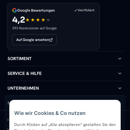
Google Bewertungen
Verifiziert
4,2
393 Rezensionen auf Google
Auf Google ansehen
SORTIMENT
Badheizkörper
SERVICE & HILFE
Handtuchheizkörper
Hilfe & Kontakt
UNTERNEHMEN
Design-Heizkörper
Versand & Lieferung
Wir über uns
MEIN KONTO
Wie wir Cookies & Co nutzen
Paneelheizkörper
Rückgabe & Widerruf
Standort & Abholung Jüchen
Anmelden / Mein Konto
BELIEBTE KATEGORIEN
Durch Klicken auf „Alle akzeptieren“ gestatten Sie den
Heizkörper kaufen
Badheizkörper
Handtuchheizkörper