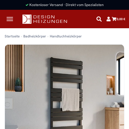
✓
Kostenloser Versand · Direkt vom Spezialisten
0,00 €
Startseite
Badheizkörper
Handtuchheizkörper