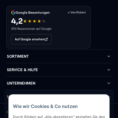
Google Bewertungen
Verifiziert
4,2
393 Rezensionen auf Google
Auf Google ansehen
SORTIMENT
Badheizkörper
SERVICE & HILFE
Handtuchheizkörper
Hilfe & Kontakt
UNTERNEHMEN
Design-Heizkörper
Versand & Lieferung
Wir über uns
MEIN KONTO
Wie wir Cookies & Co nutzen
Paneelheizkörper
Rückgabe & Widerruf
Standort & Abholung Jüchen
Anmelden / Mein Konto
BELIEBTE KATEGORIEN
Durch Klicken auf „Alle akzeptieren“ gestatten Sie den