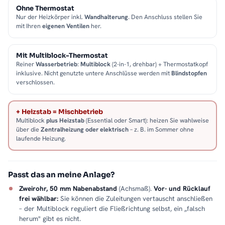
Ohne Thermostat
Nur der Heizkörper inkl.
Wandhalterung
. Den Anschluss stellen Sie
mit Ihren
eigenen Ventilen
her.
Mit Multiblock-Thermostat
Reiner
Wasserbetrieb
:
Multiblock
(2-in-1, drehbar) + Thermostatkopf
inklusive. Nicht genutzte untere Anschlüsse werden mit
Blindstopfen
verschlossen.
+ Heizstab = Mischbetrieb
Multiblock
plus Heizstab
(Essential oder Smart): heizen Sie wahlweise
über die
Zentralheizung oder elektrisch
– z. B. im Sommer ohne
laufende Heizung.
Passt das an meine Anlage?
Zweirohr, 50 mm Nabenabstand
(Achsmaß).
Vor- und Rücklauf
frei wählbar:
Sie können die Zuleitungen vertauscht anschließen
– der Multiblock reguliert die Fließrichtung selbst, ein „falsch
herum" gibt es nicht.