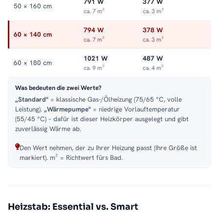
791 W
377 W
50 × 160 cm
ca. 7 m²
ca. 3 m²
794 W
378 W
60 × 140 cm
ca. 7 m²
ca. 3 m²
1021 W
487 W
60 × 180 cm
ca. 9 m²
ca. 4 m²
Was bedeuten die zwei Werte?
„Standard"
= klassische Gas-/Ölheizung (75/65 °C, volle
Leistung).
„Wärmepumpe"
= niedrige Vorlauftemperatur
(55/45 °C) – dafür ist dieser Heizkörper ausgelegt und gibt
zuverlässig Wärme ab.
Den Wert nehmen, der zu Ihrer Heizung passt (Ihre Größe ist
markiert). m² = Richtwert fürs Bad.
Heizstab: Essential vs. Smart