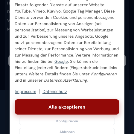
Heizkörper kaufen
Badheizkörper
Handtuchheizkörper
Einsatz folgender Dienste auf unserer Website:
Vertikal-Heizkörper
Garantie & Gewährleistung
B2B-Kunden
Merkliste
YouTube, Vimeo, Klaviyo, Google Tag Manager. Diese
Design-Heizkörper
Paneelheizkörper
Vertikal-Heizkörper
Dienste verwenden Cookies und personenbezogene
Heizkörper-Zubehör
Montageservice vor Ort
Karriere
Newsletter
Wandheizkörper
Wohnraum-Heizkörper
Badheizkörper Schwarz
Daten zur Personalisierung von Anzeigen (ads
Mischbetrieb-Heizkörper
Heizkörper-Zubehör
Aktuelle Angebote
personalization), zur Messung von Werbeleistungen
Sendung verfolgen
Ratgeber
Aktuelle Angebote
und zur Verbesserung unseres Angebots. Google
nutzt personenbezogene Daten zur Bereitstellung
seiner Dienste, zur Personalisierung von Werbung und
Bestpreisgarantie
SICHERE ZAHLUNG
VERSAND MIT
zur Messung der Performance. Weitere Informationen
hierzu finden Sie bei
Google
. Sie können die
Einstellung jederzeit ändern (Fingerabdruck-Icon links
unten). Weitere Details finden Sie unter
Konfigurieren
und in unserer
Datenschutzerklärung
.
Impressum
|
Datenschutz
Vertrag widerrufen
Alle akzeptieren
© 2026 Ada Commerce GmbH
* Alle Preise inkl. gesetzlicher USt. |
Kostenloser Versand
Konfigurieren
Impressum
Datenschutz
AGB
Widerrufsbelehrung
Versandkosten
Batteriegesetz
Sitemap
Ablehnen