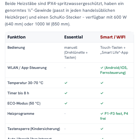
Beide Heizstäbe sind IPX4-spritzwassergeschützt, haben ein
genormtes ½″-Gewinde (passt in jeden handelsüblichen
Heizkörper) und einen SchuKo-Stecker – verfügbar mit 600 W
(640 mm) oder 1000 W (850 mm).
Funktion
Essential
Smart / WiFi
Bedienung
manuell
Touch-Tasten +
(Drehlünette +
„Smart Life“-App
Tasten)
WLAN / App-Steuerung
–
✓ (Android/iOS,
Fernsteuerung)
Temperatur 30–70 °C
✓
✓
Timer bis 8 h
✓
✓
ECO-Modus (50 °C)
✓
✓
Heizprogramme
–
✓ P1–P3 fest, P4
frei
Tastensperre (Kindersicherung)
–
✓