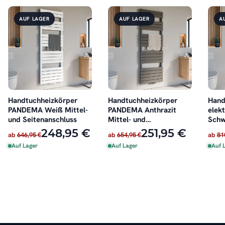
AUF LAGER
AUF LAGER
A
Handtuchheizkörper
Handtuchheizkörper
Hand
PANDEMA Weiß Mittel-
PANDEMA Anthrazit
elek
und Seitenanschluss
Mittel- und
Schw
Seitenanschluss
248,95 €
251,95 €
ab
646,95 €
ab
654,95 €
ab
81
Auf Lager
Auf Lager
Auf 