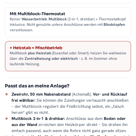
Mit Multiblock-Thermostat
Reiner
Wasserbetrieb
:
Multiblock
(2-in-1, drehbar) + Thermostatkopf
inklusive. Nicht genutzte untere Anschlüsse werden mit
Blindstopfen
verschlossen.
+ Heizstab = Mischbetrieb
Multiblock
plus Heizstab
(Essential oder Smart): heizen Sie wahlweise
über die
Zentralheizung oder elektrisch
– z. B. im Sommer ohne
laufende Heizung.
Passt das an meine Anlage?
Zweirohr, 50 mm Nabenabstand
(Achsmaß).
Vor- und Rücklauf
frei wählbar:
Sie können die Zuleitungen vertauscht anschließen
– der Multiblock reguliert die Fließrichtung selbst, ein „falsch
herum" gibt es nicht.
Multiblock 2-in-1 & drehbar:
Anschlüsse aus dem
Boden oder
aus der Wand
erreichen den Heizkörper direkt – Sie drehen ihn
einfach passend, auch wenn die Rohre nicht ganz gerade sitzen.