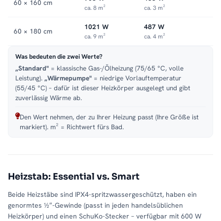
60 × 160 cm
ca. 8 m²
ca. 3 m²
1021 W
487 W
60 × 180 cm
ca. 9 m²
ca. 4 m²
Was bedeuten die zwei Werte?
„Standard"
= klassische Gas-/Ölheizung (75/65 °C, volle
Leistung).
„Wärmepumpe"
= niedrige Vorlauftemperatur
(55/45 °C) – dafür ist dieser Heizkörper ausgelegt und gibt
zuverlässig Wärme ab.
Den Wert nehmen, der zu Ihrer Heizung passt (Ihre Größe ist
markiert). m² = Richtwert fürs Bad.
Heizstab: Essential vs. Smart
Beide Heizstäbe sind IPX4-spritzwassergeschützt, haben ein
genormtes ½″-Gewinde (passt in jeden handelsüblichen
Heizkörper) und einen SchuKo-Stecker – verfügbar mit 600 W