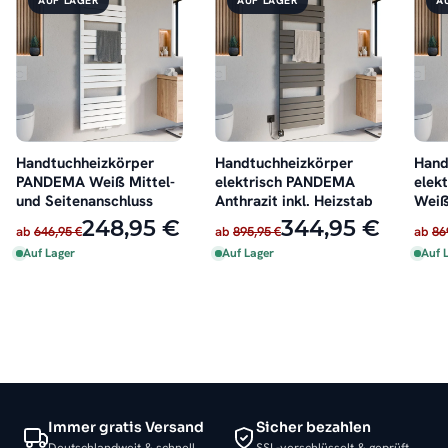
Handtuchheizkörper
Handtuchheizkörper
Hand
PANDEMA Weiß Mittel-
elektrisch PANDEMA
elek
und Seitenanschluss
Anthrazit inkl. Heizstab
Weiß
248,95 €
344,95 €
ab
646,95 €
ab
895,95 €
ab
86
Auf Lager
Auf Lager
Auf 
Immer gratis Versand
Sicher bezahlen
Deutschlandweit & schnell
SSL-verschlüsselt & geprüft