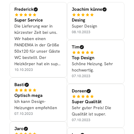
Frederick
Joachim künne
Super Service
Desing
Die Lieferung war in
Super Design
kürzester Zeit bei uns.
08.10.2023
Wir haben einen
PANDEMA in der Größe
Tim
50x120 für unser Gäste
Top Design
WC bestellt. Der
Schöne Heizung. Sehr
Heizkörper hat ein super
hochwertig.
Design und die
10.10.2023
07.10.2023
Heizleistung ist mehr als
genügend! Danke an das
Basti
ganze Team!
Doreen
Optisch mega
Super Qualität
Ich kann Design-
Sehr guter Preis! Die
Heizungen empfehllen
Qualität ist super.
07.10.2023
07.10.2023
Jaro