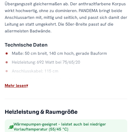
Übergangszeit gleichermaßen ab. Der anthrazitfarbene Korpus
wirkt hochwertig, ohne zu dominieren. PANDEMA bringt beide
Anschlussarten mit, mittig und seitlich, und passt sich damit der
Leitung an statt umgekehrt. Die 50er-Breite passt auf die
allermeisten Badwände.
Technische Daten
Maße: 50 cm breit, 140 cm hoch, gerade Bauform
Heizleistung: 692 Watt bei 75/65/20
Anschlusskabel: 115 cm
Material: Stahl, Farbe Anthrazit
Mehr lesen
Anschluss: Mittel- und Seitenanschluss
Wasserkapazität: 6,6 Liter
Max. Betriebsdruck: 5 bar
Heizleistung & Raumgröße
Ganzjahres-Prinzip Mischbetrieb
Wärmepumpen-geeignet – leistet auch bei niedriger
Solange die Zentralheizung läuft, liefert sie die günstige
Vorlauftemperatur (55/45 °C)