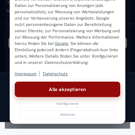
Heizkörper-Zubehör
Montageservice vor Ort
Karriere
Newsletter
Wandheizkörper
Wohnraum-Heizkörper
Badheizkörper Schwarz
Daten zur Personalisierung von Anzeigen (ads
Mischbetrieb-Heizkörper
Heizkörper-Zubehör
Aktuelle Angebote
personalization), zur Messung von Werbeleistungen
Sendung verfolgen
Ratgeber
Aktuelle Angebote
und zur Verbesserung unseres Angebots. Google
nutzt personenbezogene Daten zur Bereitstellung
seiner Dienste, zur Personalisierung von Werbung und
Bestpreisgarantie
SICHERE ZAHLUNG
VERSAND MIT
zur Messung der Performance. Weitere Informationen
hierzu finden Sie bei
Google
. Sie können die
Einstellung jederzeit ändern (Fingerabdruck-Icon links
unten). Weitere Details finden Sie unter
Konfigurieren
und in unserer
Datenschutzerklärung
.
Impressum
|
Datenschutz
Vertrag widerrufen
Alle akzeptieren
© 2026 Ada Commerce GmbH
* Alle Preise inkl. gesetzlicher USt. |
Kostenloser Versand
Konfigurieren
Impressum
Datenschutz
AGB
Widerrufsbelehrung
Versandkosten
Batteriegesetz
Sitemap
Ablehnen