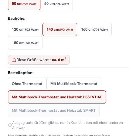
50 cm
60 cm
692 Watt
794 Watt
Bauhöhe:
120 cm
140 cm
160 cm
593 Watt
692 Watt
791 Watt
180 cm
890 Watt
Diese Größe wärmt
ca. 6 m²
Bestelloption:
Ohne Thermostat
Mit Multiblock-Thermostat
Mit Multiblock-Thermostat und Heizstab ESSENTIAL
Mit Multiblock-Thermostat und Heizstab SMART
Ausgegraute Größen gibt es nur in Kombination mit einer anderen
Auswahl.
Mischbetrieb: Multiblock + Heizstab – heizen über Heizung oder Strom.