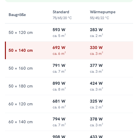
Grundwärme. Ruht sie, übernimmt der Heizstab auf
Knopfdruck. So bleibt das Bad in jeder Saison warm, ohne die
Standard
Wärmepumpe
Baugröße
ganze Anlage zu starten. Alle Größen und Ausführungen finden
75/65/20 °C
55/45/22 °C
Sie in der Kategorie
Mischbetrieb-Heizkörper
.
593 W
283 W
50 × 120 cm
ca. 5 m²
ca. 2 m²
692 W
330 W
50 × 140 cm
ca. 6 m²
ca. 3 m²
791 W
377 W
50 × 160 cm
ca. 7 m²
ca. 3 m²
890 W
424 W
50 × 180 cm
ca. 8 m²
ca. 3 m²
681 W
325 W
60 × 120 cm
ca. 6 m²
ca. 2 m²
794 W
378 W
60 × 140 cm
ca. 7 m²
ca. 3 m²
908 W
433 W