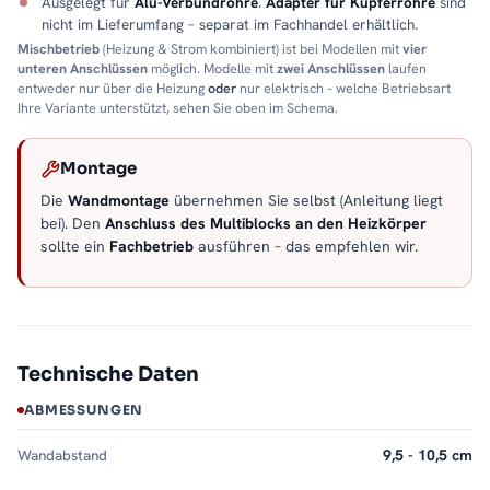
Ausgelegt für
Alu-Verbundrohre
.
Adapter für Kupferrohre
sind
nicht im Lieferumfang – separat im Fachhandel erhältlich.
Mischbetrieb
(Heizung & Strom kombiniert) ist bei Modellen mit
vier
unteren Anschlüssen
möglich. Modelle mit
zwei Anschlüssen
laufen
entweder nur über die Heizung
oder
nur elektrisch – welche Betriebsart
Ihre Variante unterstützt, sehen Sie oben im Schema.
Montage
Die
Wandmontage
übernehmen Sie selbst (Anleitung liegt
bei). Den
Anschluss des Multiblocks an den Heizkörper
sollte ein
Fachbetrieb
ausführen – das empfehlen wir.
Technische Daten
ABMESSUNGEN
Wandabstand
9,5 - 10,5 cm