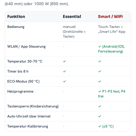
(640 mm) oder 1000 W (850 mm).
Funktion
Essential
Smart / WiFi
Bedienung
manuell
Touch-Tasten +
(Drehlünette +
„Smart Life“-App
Tasten)
WLAN / App-Steuerung
–
✓ (Android/iOS,
Fernsteuerung)
Temperatur 30–70 °C
✓
✓
Timer bis 8 h
✓
✓
ECO-Modus (50 °C)
✓
✓
Heizprogramme
–
✓ P1–P3 fest, P4
frei
Tastensperre (Kindersicherung)
–
✓
Auto-Uhrzeit über Internet
–
✓
Temperatur-Kalibrierung
–
✓ (±5 °C)