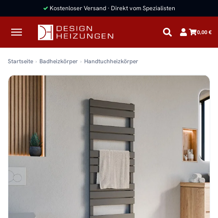
✓
Kostenloser Versand · Direkt vom Spezialisten
0,00 €
Startseite
Badheizkörper
Handtuchheizkörper