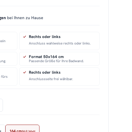
gen
bei Ihnen zu Hause
Rechts oder links
kein
Anschluss wahlweise rechts oder links.
Format 50x164 cm
ung.
Passende Größe für Ihre Badwand.
Rechts oder links
 fürs
Anschlussseite frei wählbar.
164 cm
t
869 Watt