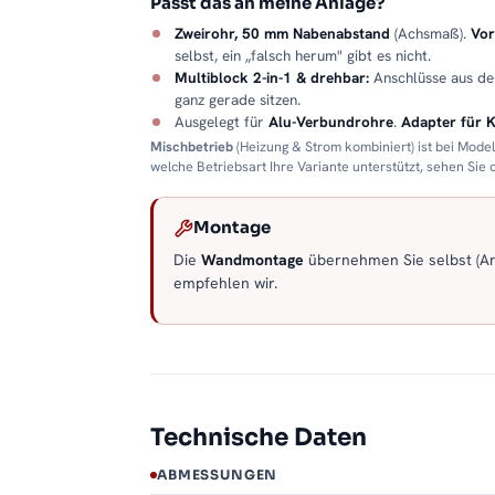
Passt das an meine Anlage?
Zweirohr, 50 mm Nabenabstand
(Achsmaß).
Vor
selbst, ein „falsch herum" gibt es nicht.
Multiblock 2-in-1 & drehbar:
Anschlüsse aus d
ganz gerade sitzen.
Ausgelegt für
Alu-Verbundrohre
.
Adapter für 
Mischbetrieb
(Heizung & Strom kombiniert) ist bei Mode
welche Betriebsart Ihre Variante unterstützt, sehen Sie
Montage
Die
Wandmontage
übernehmen Sie selbst (Anl
empfehlen wir.
Technische Daten
ABMESSUNGEN