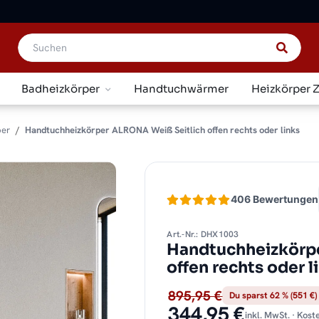
Badheizkörper
Handtuchwärmer
Heizkörper 
per
Handtuchheizkörper ALRONA Weiß Seitlich offen rechts oder links
406 Bewertungen
Art.-Nr.: DHX1003
Handtuchheizkörp
offen rechts oder 
895,95 €
Du sparst 62 % (551 €)
344,95 €
inkl. MwSt. · Kos