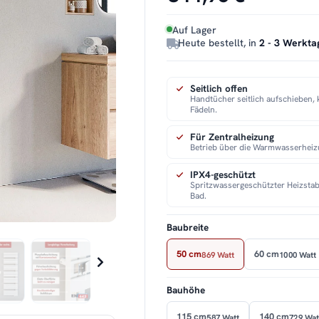
Auf Lager
Heute bestellt, in
2 - 3 Werkta
Seitlich offen
Handtücher seitlich aufschieben, 
Fädeln.
Für Zentralheizung
Betrieb über die Warmwasserheiz
IPX4-geschützt
Spritzwassergeschützter Heizstab
Bad.
Baubreite
50 cm
60 cm
869 Watt
1000 Watt
Bauhöhe
115 cm
140 cm
587 Watt
729 Wat