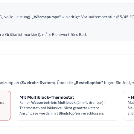
, volle Leistung).
„Wärmepumpe"
= niedrige Vorlauftemperatur (55/45 °C)
re Größe ist markiert). m² = Richtwert fürs Bad.
eizung an (
Zweirohr-System
). Über die
„Bestelloption"
legen Sie fest, 
Mit Multiblock-Thermostat
+ H
uss
Reiner
Wasserbetrieb
:
Multiblock
(2-in-1, drehbar) +
Mul
Thermostatkopf inklusive. Nicht genutzte untere
Sie
Anschlüsse werden mit
Blindstopfen
verschlossen.
z. 