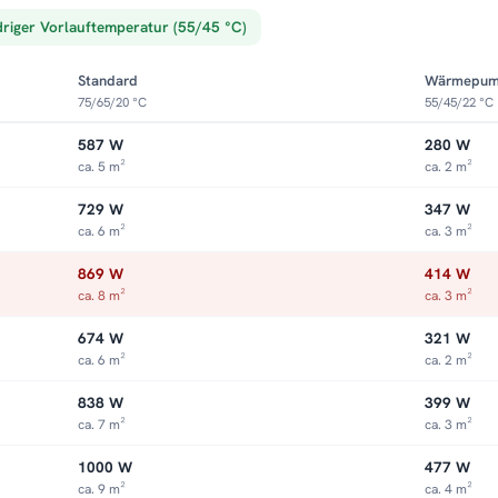
driger Vorlauftemperatur (55/45 °C)
Standard
Wärmepu
75/65/20 °C
55/45/22 °C
587 W
280 W
ca. 5 m²
ca. 2 m²
729 W
347 W
ca. 6 m²
ca. 3 m²
869 W
414 W
ca. 8 m²
ca. 3 m²
674 W
321 W
ca. 6 m²
ca. 2 m²
838 W
399 W
ca. 7 m²
ca. 3 m²
1000 W
477 W
ca. 9 m²
ca. 4 m²