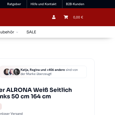
Ratgeber
Hilfe und Kontakt
B2B-Kunden
0,00 €
Zubehör
SALE
Katja, Regina und +406 andere
sind von
der Marke überzeugt!
er ALRONA Weiß Seitlich
links 50 cm 164 cm
tenloser Versand