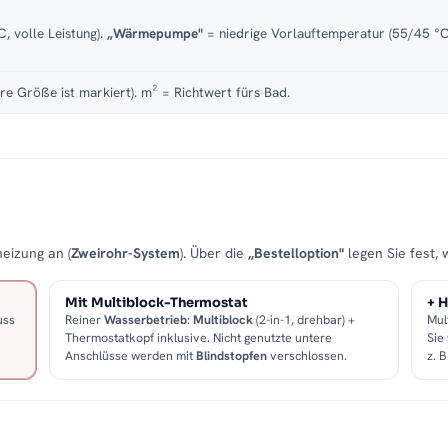
, volle Leistung).
„Wärmepumpe"
= niedrige Vorlauftemperatur (55/45 °C)
re Größe ist markiert). m² = Richtwert fürs Bad.
eizung an (
Zweirohr-System
). Über die
„Bestelloption"
legen Sie fest, 
Mit Multiblock-Thermostat
+ H
uss
Reiner
Wasserbetrieb
:
Multiblock
(2-in-1, drehbar) +
Mul
Thermostatkopf inklusive. Nicht genutzte untere
Sie
Anschlüsse werden mit
Blindstopfen
verschlossen.
z. 