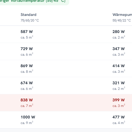
driger Vorlauftemperatur (55/45 °C)
Standard
Wärmepu
75/65/20 °C
55/45/22 °C
587 W
280 W
ca. 5 m²
ca. 2 m²
729 W
347 W
ca. 6 m²
ca. 3 m²
869 W
414 W
ca. 8 m²
ca. 3 m²
674 W
321 W
ca. 6 m²
ca. 2 m²
838 W
399 W
ca. 7 m²
ca. 3 m²
1000 W
477 W
ca. 9 m²
ca. 4 m²