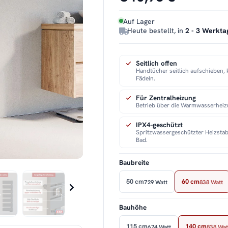
Auf Lager
Heute bestellt, in
2 - 3 Werkta
Seitlich offen
Handtücher seitlich aufschieben, 
Fädeln.
Für Zentralheizung
Betrieb über die Warmwasserheiz
IPX4-geschützt
Spritzwassergeschützter Heizstab
Bad.
Baubreite
50 cm
60 cm
729 Watt
838 Watt
Bauhöhe
115 cm
140 cm
674 Watt
838 Wat