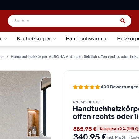
r
Badheizkörper
Handtuchwärmer
Heizkörp
per
Handtuchheizkörper ALRONA Anthrazit Seitlich offen rechts oder links
409 Bewertungen
Art.-Nr.: DHX1011
Handtuchheizkörpe
offen rechts oder 
885,95 €
Du sparst 62 % (545 €)
340,95 €
inkl. MwSt. · Kos