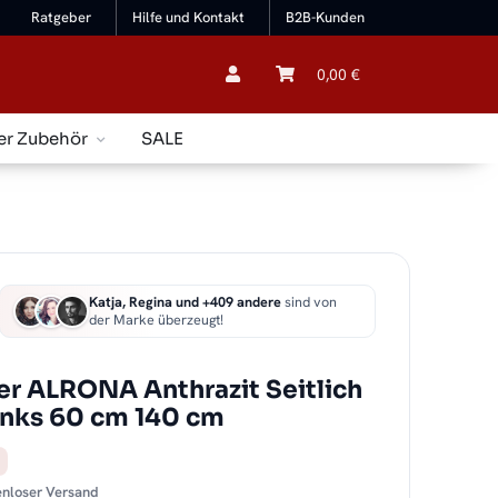
Ratgeber
Hilfe und Kontakt
B2B-Kunden
0,00 €
er Zubehör
SALE
Katja, Regina und +409 andere
sind von
der Marke überzeugt!
r ALRONA Anthrazit Seitlich
links 60 cm 140 cm
tenloser Versand