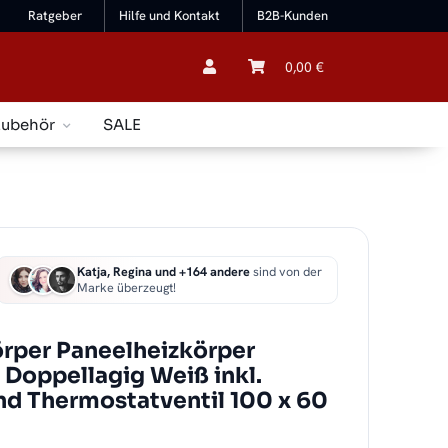
Ratgeber
Hilfe und Kontakt
B2B-Kunden
0,00 €
Zubehör
SALE
Katja, Regina und +164 andere
sind von der
Marke überzeugt!
örper Paneelheizkörper
 Doppellagig Weiß inkl.
d Thermostatventil 100 x 60