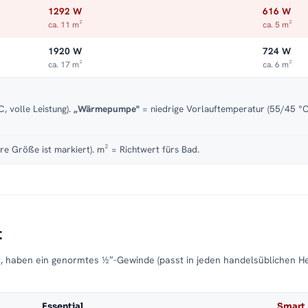
1292 W
616 W
ca. 11 m²
ca. 5 m²
1920 W
724 W
ca. 17 m²
ca. 6 m²
, volle Leistung).
„Wärmepumpe"
= niedrige Vorlauftemperatur (55/45 °C)
re Größe ist markiert). m² = Richtwert fürs Bad.
t
t, haben ein genormtes ½″-Gewinde (passt in jeden handelsüblichen H
Essential
Smart 