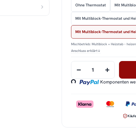
Ohne Thermostat
Mit Multibl
Mit Multiblock-Thermostat und He
Mit Multiblock-Thermostat und H
Mischbetrieb: Multiblock + Heizstab – heize
Anschluss erklärt
↓
Loading...
Komponenten werd
Käufe