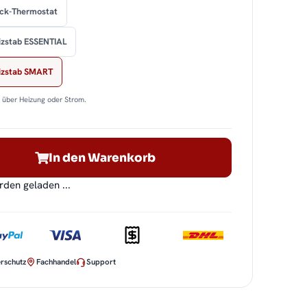
ock-Thermostat
izstab ESSENTIAL
eizstab SMART
n über Heizung oder Strom.
In den Warenkorb
en geladen ...
rschutz
Fachhandel
Support