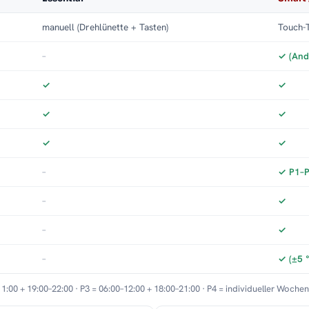
manuell (Drehlünette + Tasten)
Touch-T
–
✓ (And
✓
✓
✓
✓
✓
✓
–
✓ P1–P3
–
✓
–
✓
–
✓ (±5 
11:00 + 19:00–22:00 · P3 = 06:00–12:00 + 18:00–21:00 · P4 = individueller Woche