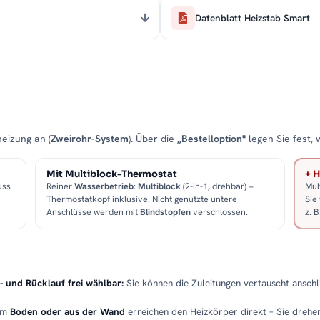
Datenblatt Heizstab Smart
eizung an (
Zweirohr-System
). Über die
„Bestelloption"
legen Sie fest, 
Mit Multiblock-Thermostat
+ H
uss
Reiner
Wasserbetrieb
:
Multiblock
(2-in-1, drehbar) +
Mul
Thermostatkopf inklusive. Nicht genutzte untere
Sie
Anschlüsse werden mit
Blindstopfen
verschlossen.
z. 
- und Rücklauf frei wählbar:
Sie können die Zuleitungen vertauscht anschli
em
Boden oder aus der Wand
erreichen den Heizkörper direkt – Sie drehen