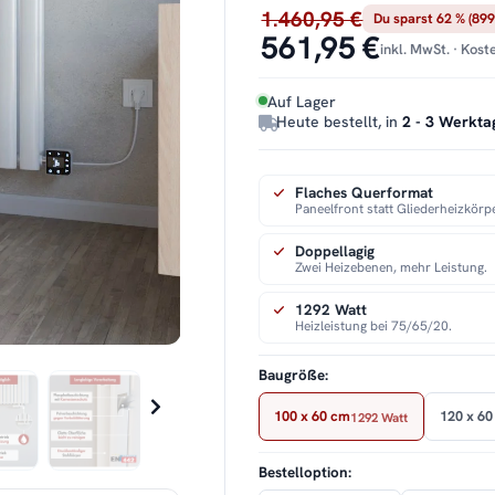
1.460,95 €
Du sparst 62 % (899
561,95 €
inkl. MwSt. · Kos
Auf Lager
Heute bestellt, in
2 - 3 Werkta
Flaches Querformat
Paneelfront statt Gliederheizkörpe
Doppellagig
Zwei Heizebenen, mehr Leistung.
1292 Watt
Heizleistung bei 75/65/20.
Baugröße:
100 x 60 cm
120 x 60
1292 Watt
Bestelloption: