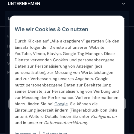
Handtuchheizkörper
Hilfe & Kontakt
UNTERNEHMEN
Design-Heizkörper
Versand & Lieferung
Wir über uns
MEIN KONTO
Wie wir Cookies & Co nutzen
Paneelheizkörper
Rückgabe & Widerruf
Standort & Abholung Jüchen
Anmelden / Mein Konto
BELIEBTE KATEGORIEN
Durch Klicken auf „Alle akzeptieren“ gestatten Sie den
Heizkörper kaufen
Badheizkörper
Handtuchheizkörper
Einsatz folgender Dienste auf unserer Website:
Vertikal-Heizkörper
Garantie & Gewährleistung
B2B-Kunden
Merkliste
YouTube, Vimeo, Klaviyo, Google Tag Manager. Diese
Design-Heizkörper
Paneelheizkörper
Vertikal-Heizkörper
Dienste verwenden Cookies und personenbezogene
Heizkörper-Zubehör
Montageservice vor Ort
Karriere
Newsletter
Wandheizkörper
Wohnraum-Heizkörper
Badheizkörper Schwarz
Daten zur Personalisierung von Anzeigen (ads
Mischbetrieb-Heizkörper
Heizkörper-Zubehör
Aktuelle Angebote
personalization), zur Messung von Werbeleistungen
Sendung verfolgen
Ratgeber
Aktuelle Angebote
und zur Verbesserung unseres Angebots. Google
nutzt personenbezogene Daten zur Bereitstellung
seiner Dienste, zur Personalisierung von Werbung und
Bestpreisgarantie
SICHERE ZAHLUNG
VERSAND MIT
zur Messung der Performance. Weitere Informationen
hierzu finden Sie bei
Google
. Sie können die
Einstellung jederzeit ändern (Fingerabdruck-Icon links
unten). Weitere Details finden Sie unter
Konfigurieren
und in unserer
Datenschutzerklärung
.
Impressum
|
Datenschutz