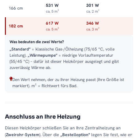
531 W
301 W
166 cm
ca. 5 m²
ca. 2 m²
617 W
346 W
182 cm
ca. 5 m²
ca. 3 m²
Was bedeuten die zwei Werte?
„Standard"
= klassische Gas-/Ölheizung (75/65 °C, volle
Leistung).
„Wärmepumpe"
= niedrige Vorlauftemperatur
(55/45 °C) – dafür ist dieser Heizkörper ausgelegt und gibt
zuverlässig Wärme ab.
Den Wert nehmen, der zu Ihrer Heizung passt (Ihre Größe ist
markiert). m² = Richtwert fürs Bad.
Anschluss an Ihre Heizung
Diesen Heizkörper schließen Sie an Ihre Zentralheizung an
(
Zweirohr-System
). Über die
„Bestelloption"
legen Sie fest, wie er