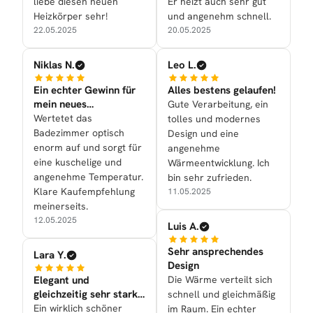
liebe diesen neuen
Er heizt auch sehr gut
Heizkörper sehr!
und angenehm schnell.
22.05.2025
20.05.2025
Niklas N.
Leo L.
Ein echter Gewinn für
Alles bestens gelaufen!
mein neues
Gute Verarbeitung, ein
Badezimmer
Wertetet das
tolles und modernes
Badezimmer optisch
Design und eine
enorm auf und sorgt für
angenehme
eine kuschelige und
Wärmeentwicklung. Ich
angenehme Temperatur.
bin sehr zufrieden.
Klare Kaufempfehlung
11.05.2025
meinerseits.
12.05.2025
Luis A.
Sehr ansprechendes
Lara Y.
Design
Elegant und
Die Wärme verteilt sich
gleichzeitig sehr stark
schnell und gleichmäßig
in der Leistung
Ein wirklich schöner
im Raum. Ein echter