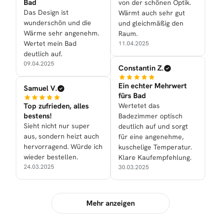
Bad
von der schönen Optik.
Das Design ist
Wärmt auch sehr gut
wunderschön und die
und gleichmäßig den
Wärme sehr angenehm.
Raum.
Wertet mein Bad
11.04.2025
deutlich auf.
09.04.2025
Constantin Z.
Ein echter Mehrwert
Samuel V.
fürs Bad
Top zufrieden, alles
Wertetet das
bestens!
Badezimmer optisch
Sieht nicht nur super
deutlich auf und sorgt
aus, sondern heizt auch
für eine angenehme,
hervorragend. Würde ich
kuschelige Temperatur.
wieder bestellen.
Klare Kaufempfehlung.
24.03.2025
30.03.2025
Mehr anzeigen