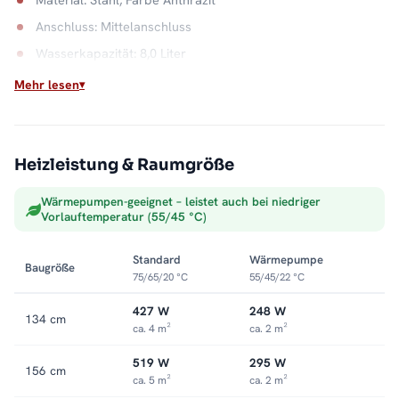
Anschluss: Mittelanschluss
Wasserkapazität: 8,0 Liter
Mehr lesen
Der Klassiker am Heizkreis
Direkt an der Zentralheizung angeschlossen macht er aus
Heizungswasser trockene, warme Handtücher, Tag für Tag, die
ganze Heizsaison. Alle Größen und Ausstattungen finden Sie in
Heizleistung & Raumgröße
der Kategorie
Badheizkörper mit Mittelanschluss
.
Wärmepumpen-geeignet – leistet auch bei niedriger
Vorlauftemperatur (55/45 °C)
Standard
Wärmepumpe
Baugröße
75/65/20 °C
55/45/22 °C
427 W
248 W
134 cm
ca. 4 m²
ca. 2 m²
519 W
295 W
156 cm
ca. 5 m²
ca. 2 m²