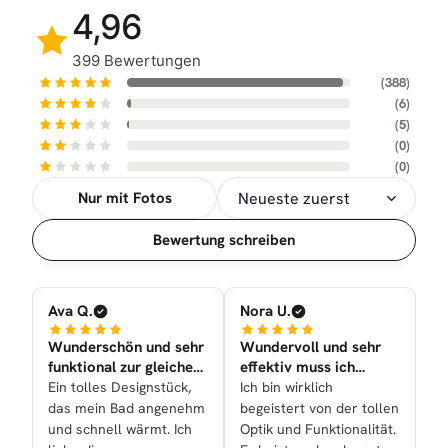
4,96
399 Bewertungen
(388)
(6)
(5)
(0)
(0)
Nur mit Fotos
Sortierung
Bewertung schreiben
Ava Q.
Nora U.
Wunderschön und sehr
Wundervoll und sehr
funktional zur gleichen
effektiv muss ich
Zeit nun bei uns
sagen!
Ein tolles Designstück,
Ich bin wirklich
das mein Bad angenehm
begeistert von der tollen
und schnell wärmt. Ich
Optik und Funktionalität.