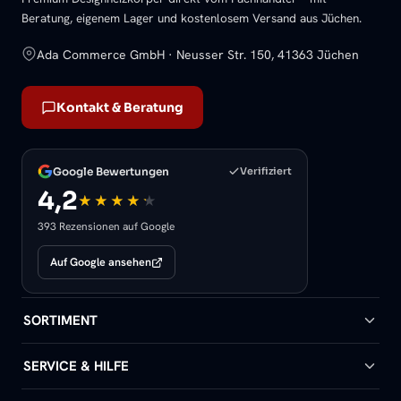
Beratung, eigenem Lager und kostenlosem Versand aus Jüchen.
Ada Commerce GmbH · Neusser Str. 150, 41363 Jüchen
Kontakt & Beratung
Google Bewertungen
Verifiziert
4,2
393 Rezensionen auf Google
Auf Google ansehen
SORTIMENT
Badheizkörper
SERVICE & HILFE