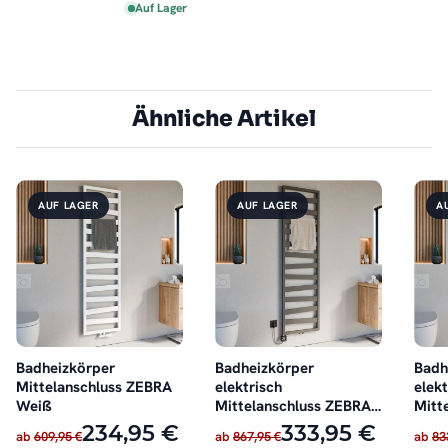
Auf Lager
Ähnliche Artikel
AUF LAGER
AUF LAGER
A
Badheizkörper
Badheizkörper
Badh
Mittelanschluss ZEBRA
elektrisch
elekt
Weiß
Mittelanschluss ZEBRA
Mitt
Anthrazit inkl. Heizstab
Weiß
234,95 €
333,95 €
ab
609,95 €
ab
867,95 €
ab
83