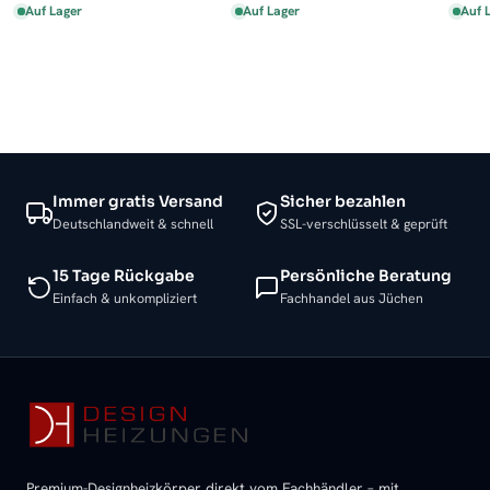
Auf Lager
Auf Lager
Auf 
Immer gratis Versand
Sicher bezahlen
Deutschlandweit & schnell
SSL-verschlüsselt & geprüft
15 Tage Rückgabe
Persönliche Beratung
Einfach & unkompliziert
Fachhandel aus Jüchen
Premium-Designheizkörper direkt vom Fachhändler – mit