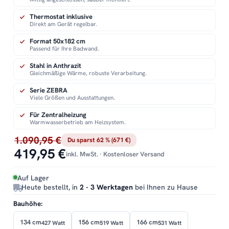
Thermostat inklusive
Direkt am Gerät regelbar.
Format 50x182 cm
Passend für Ihre Badwand.
Stahl in Anthrazit
Gleichmäßige Wärme, robuste Verarbeitung.
Serie ZEBRA
Viele Größen und Ausstattungen.
Für Zentralheizung
Warmwasserbetrieb am Heizsystem.
1.090,95 €
Du sparst 62 % (671 €)
419,95 €
inkl. MwSt. · Kostenloser Versand
Auf Lager
Heute bestellt, in
2 - 3 Werktagen
bei Ihnen zu Hause
Bauhöhe:
134 cm
156 cm
166 cm
427 Watt
519 Watt
531 Watt