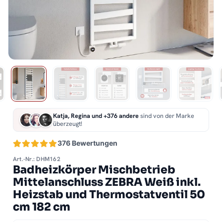
Katja, Regina und +376 andere
sind von der Marke
überzeugt!
376 Bewertungen
Art.-Nr.: DHM162
Badheizkörper Mischbetrieb
Mittelanschluss ZEBRA Weiß inkl.
Heizstab und Thermostatventil 50
cm 182 cm