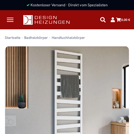
✓
Kostenloser Versand · Direkt vom Spezialisten
0,00 €
Startseite
Badheizkörper
Handtuchheizkörper