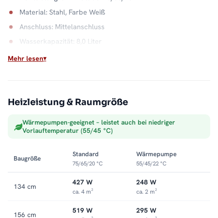
Material: Stahl, Farbe Weiß
Anschluss: Mittelanschluss
Wasserkapazität: 8,0 Liter
Mehr lesen
Mischbetrieb: das Beste aus zwei Welten
Im Winter liefert die Zentralheizung die günstige Grundwärme,
in der Übergangszeit springt der Heizstab ein, ohne die Anlage
zu starten. So bleibt das Bad ganzjährig warm. Alle Größen und
Heizleistung & Raumgröße
Ausstattungen finden Sie in der Kategorie
Mischbetrieb-
Wärmepumpen-geeignet – leistet auch bei niedriger
Heizkörper
.
Vorlauftemperatur (55/45 °C)
Standard
Wärmepumpe
Baugröße
75/65/20 °C
55/45/22 °C
427 W
248 W
134 cm
ca. 4 m²
ca. 2 m²
519 W
295 W
156 cm