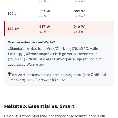
ca. 5 m²
ca. 2 m²
531 W
301 W
166 cm
ca. 5 m²
ca. 2 m²
617 W
346 W
182 cm
ca. 5 m²
ca. 3 m²
Was bedeuten die zwei Werte?
„Standard"
= klassische Gas-/Ölheizung (75/65 °C, volle
Leistung).
„Wärmepumpe"
= niedrige Vorlauftemperatur
(55/45 °C) – dafür ist dieser Heizkörper ausgelegt und gibt
zuverlässig Wärme ab.
Den Wert nehmen, der zu Ihrer Heizung passt (Ihre Größe ist
markiert). m² = Richtwert fürs Bad.
Heizstab: Essential vs. Smart
Beide Heizstäbe sind IPX4-spritzwassergeschützt, haben ein