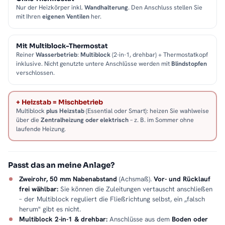
Nur der Heizkörper inkl.
Wandhalterung
. Den Anschluss stellen Sie
mit Ihren
eigenen Ventilen
her.
Mit Multiblock-Thermostat
Reiner
Wasserbetrieb
:
Multiblock
(2-in-1, drehbar) + Thermostatkopf
inklusive. Nicht genutzte untere Anschlüsse werden mit
Blindstopfen
verschlossen.
+ Heizstab = Mischbetrieb
Multiblock
plus Heizstab
(Essential oder Smart): heizen Sie wahlweise
über die
Zentralheizung oder elektrisch
– z. B. im Sommer ohne
laufende Heizung.
Passt das an meine Anlage?
Zweirohr, 50 mm Nabenabstand
(Achsmaß).
Vor- und Rücklauf
frei wählbar:
Sie können die Zuleitungen vertauscht anschließen
– der Multiblock reguliert die Fließrichtung selbst, ein „falsch
herum" gibt es nicht.
Multiblock 2-in-1 & drehbar:
Anschlüsse aus dem
Boden oder