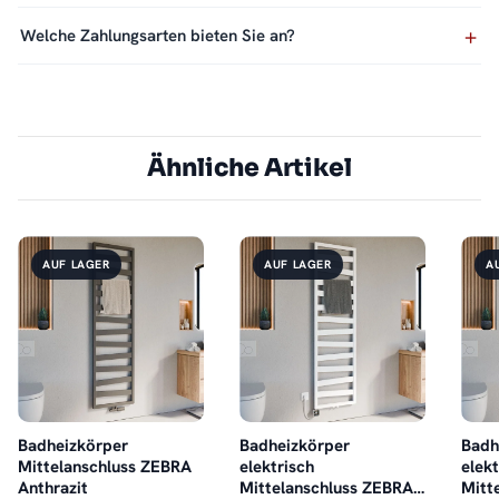
Welche Zahlungsarten bieten Sie an?
Ähnliche Artikel
AUF LAGER
AUF LAGER
A
Badheizkörper
Badheizkörper
Badh
Mittelanschluss ZEBRA
elektrisch
elekt
Anthrazit
Mittelanschluss ZEBRA
Mitt