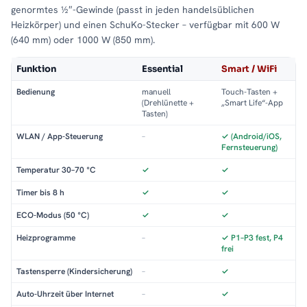
genormtes ½″-Gewinde (passt in jeden handelsüblichen
Heizkörper) und einen SchuKo-Stecker – verfügbar mit 600 W
(640 mm) oder 1000 W (850 mm).
Funktion
Essential
Smart / WiFi
Bedienung
manuell
Touch-Tasten +
(Drehlünette +
„Smart Life“-App
Tasten)
WLAN / App-Steuerung
–
✓ (Android/iOS,
Fernsteuerung)
Temperatur 30–70 °C
✓
✓
Timer bis 8 h
✓
✓
ECO-Modus (50 °C)
✓
✓
Heizprogramme
–
✓ P1–P3 fest, P4
frei
Tastensperre (Kindersicherung)
–
✓
Auto-Uhrzeit über Internet
–
✓