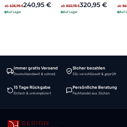
Weiß inkl. Heizstab
Anthr
240,95 €
320,95 €
ab
625,95 €
ab
833,95 €
ab
86
Auf Lager
Auf Lager
Auf 
Immer gratis Versand
Sicher bezahlen
Deutschlandweit & schnell
SSL-verschlüsselt & geprüft
15 Tage Rückgabe
Persönliche Beratung
Einfach & unkompliziert
Fachhandel aus Jüchen