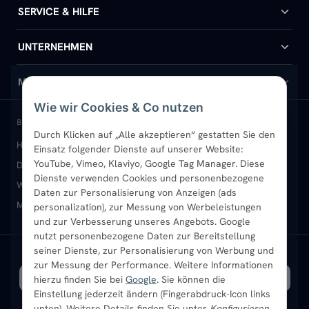
Badheizkörper
SERVICE & HILFE
Handtuchheizkörper
Hilfe & Kontakt
UNTERNEHMEN
Design-Heizkörper
Versand & Lieferung
Wir über uns
MEIN KONTO
Wie wir Cookies & Co nutzen
Paneelheizkörper
Rückgabe & Widerruf
Standort & Abholung Jüchen
Anmelden / Mein Konto
BELIEBTE KATEGORIEN
Durch Klicken auf „Alle akzeptieren“ gestatten Sie den
Heizkörper kaufen
Badheizkörper
Handtuchheizkörper
Einsatz folgender Dienste auf unserer Website:
Vertikal-Heizkörper
Garantie & Gewährleistung
B2B-Kunden
Merkliste
YouTube, Vimeo, Klaviyo, Google Tag Manager. Diese
Design-Heizkörper
Paneelheizkörper
Vertikal-Heizkörper
Dienste verwenden Cookies und personenbezogene
Heizkörper-Zubehör
Montageservice vor Ort
Karriere
Newsletter
Wandheizkörper
Wohnraum-Heizkörper
Badheizkörper Schwarz
Daten zur Personalisierung von Anzeigen (ads
Mischbetrieb-Heizkörper
Heizkörper-Zubehör
Aktuelle Angebote
personalization), zur Messung von Werbeleistungen
Sendung verfolgen
Ratgeber
Aktuelle Angebote
und zur Verbesserung unseres Angebots. Google
nutzt personenbezogene Daten zur Bereitstellung
seiner Dienste, zur Personalisierung von Werbung und
Bestpreisgarantie
SICHERE ZAHLUNG
VERSAND MIT
zur Messung der Performance. Weitere Informationen
hierzu finden Sie bei
Google
. Sie können die
Einstellung jederzeit ändern (Fingerabdruck-Icon links
unten). Weitere Details finden Sie unter
Konfigurieren