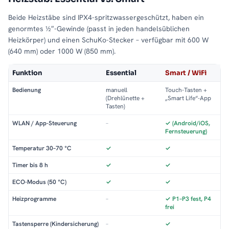
Beide Heizstäbe sind IPX4-spritzwassergeschützt, haben ein
genormtes ½″-Gewinde (passt in jeden handelsüblichen
Heizkörper) und einen SchuKo-Stecker – verfügbar mit 600 W
(640 mm) oder 1000 W (850 mm).
Funktion
Essential
Smart / WiFi
Bedienung
manuell
Touch-Tasten +
(Drehlünette +
„Smart Life“-App
Tasten)
WLAN / App-Steuerung
–
✓ (Android/iOS,
Fernsteuerung)
Temperatur 30–70 °C
✓
✓
Timer bis 8 h
✓
✓
ECO-Modus (50 °C)
✓
✓
Heizprogramme
–
✓ P1–P3 fest, P4
frei
Tastensperre (Kindersicherung)
–
✓