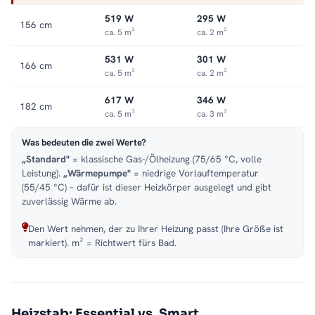
Heizkörper
.
519 W
295 W
156 cm
ca. 5 m²
ca. 2 m²
531 W
301 W
166 cm
ca. 5 m²
ca. 2 m²
617 W
346 W
182 cm
ca. 5 m²
ca. 3 m²
Was bedeuten die zwei Werte?
„Standard"
= klassische Gas-/Ölheizung (75/65 °C, volle
Leistung).
„Wärmepumpe"
= niedrige Vorlauftemperatur
(55/45 °C) – dafür ist dieser Heizkörper ausgelegt und gibt
zuverlässig Wärme ab.
Den Wert nehmen, der zu Ihrer Heizung passt (Ihre Größe ist
markiert). m² = Richtwert fürs Bad.
Heizstab: Essential vs. Smart