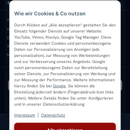
Design-Heizkörper
Versand & Lieferung
Wir über uns
MEIN KONTO
Wie wir Cookies & Co nutzen
Paneelheizkörper
Rückgabe & Widerruf
Standort & Abholung Jüchen
Anmelden / Mein Konto
BELIEBTE KATEGORIEN
Durch Klicken auf „Alle akzeptieren“ gestatten Sie den
Heizkörper kaufen
Badheizkörper
Handtuchheizkörper
Einsatz folgender Dienste auf unserer Website:
Vertikal-Heizkörper
Garantie & Gewährleistung
B2B-Kunden
Merkliste
YouTube, Vimeo, Klaviyo, Google Tag Manager. Diese
Design-Heizkörper
Paneelheizkörper
Vertikal-Heizkörper
Dienste verwenden Cookies und personenbezogene
Heizkörper-Zubehör
Montageservice vor Ort
Karriere
Newsletter
Wandheizkörper
Wohnraum-Heizkörper
Badheizkörper Schwarz
Daten zur Personalisierung von Anzeigen (ads
Mischbetrieb-Heizkörper
Heizkörper-Zubehör
Aktuelle Angebote
personalization), zur Messung von Werbeleistungen
Sendung verfolgen
Ratgeber
Aktuelle Angebote
und zur Verbesserung unseres Angebots. Google
nutzt personenbezogene Daten zur Bereitstellung
seiner Dienste, zur Personalisierung von Werbung und
Bestpreisgarantie
SICHERE ZAHLUNG
VERSAND MIT
zur Messung der Performance. Weitere Informationen
hierzu finden Sie bei
Google
. Sie können die
Einstellung jederzeit ändern (Fingerabdruck-Icon links
unten). Weitere Details finden Sie unter
Konfigurieren
und in unserer
Datenschutzerklärung
.
Impressum
|
Datenschutz
Vertrag widerrufen