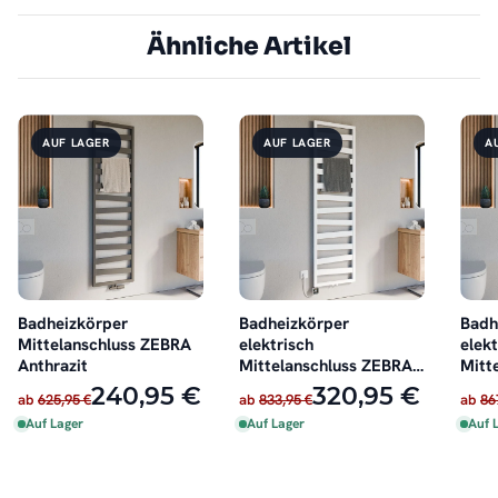
Ähnliche Artikel
AUF LAGER
AUF LAGER
A
Badheizkörper
Badheizkörper
Badh
Mittelanschluss ZEBRA
elektrisch
elekt
Anthrazit
Mittelanschluss ZEBRA
Mitt
Weiß inkl. Heizstab
Anthr
240,95 €
320,95 €
ab
625,95 €
ab
833,95 €
ab
86
Auf Lager
Auf Lager
Auf 