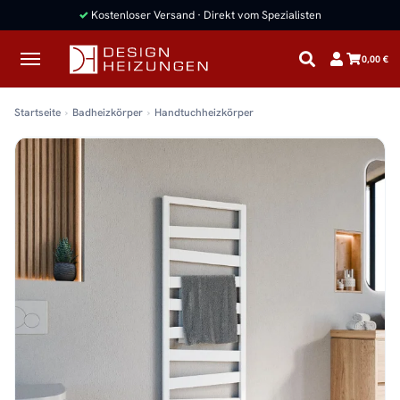
✓
Kostenloser Versand · Direkt vom Spezialisten
0,00 €
Startseite
Badheizkörper
Handtuchheizkörper