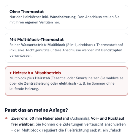
Ohne Thermostat
Nur der Heizkörper inkl.
Wandhalterung
. Den Anschluss stellen Sie
mit Ihren
eigenen Ventilen
her.
Mit Multiblock-Thermostat
Reiner
Wasserbetrieb
:
Multiblock
(2-in-1, drehbar) + Thermostatkopf
inklusive. Nicht genutzte untere Anschlüsse werden mit
Blindstopfen
verschlossen.
+ Heizstab = Mischbetrieb
Multiblock
plus Heizstab
(Essential oder Smart): heizen Sie wahlweise
über die
Zentralheizung oder elektrisch
– z. B. im Sommer ohne
laufende Heizung.
Passt das an meine Anlage?
Zweirohr, 50 mm Nabenabstand
(Achsmaß).
Vor- und Rücklauf
frei wählbar:
Sie können die Zuleitungen vertauscht anschließen
– der Multiblock reguliert die Fließrichtung selbst, ein „falsch