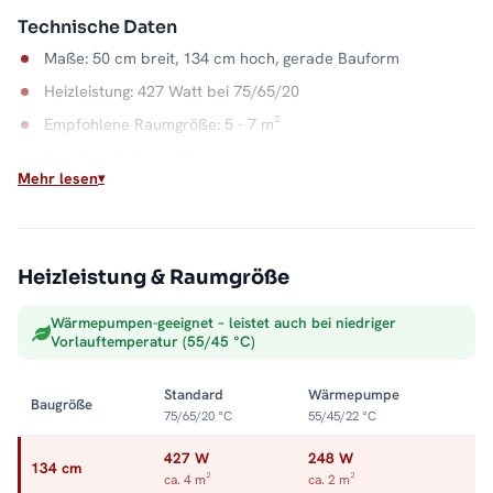
Technische Daten
Maße: 50 cm breit, 134 cm hoch, gerade Bauform
Heizleistung: 427 Watt bei 75/65/20
Empfohlene Raumgröße: 5 - 7 m²
Anschlusskabel: 115 cm
Mehr lesen
Material: Stahl, Farbe Weiß
Anschluss: Mittelanschluss
Wasserkapazität: 5,8 Liter
Heizleistung & Raumgröße
Wandabstand: 8,1 - 9,4 cm
Max. Betriebsdruck: 5 bar
Wärmepumpen-geeignet – leistet auch bei niedriger
Vorlauftemperatur (55/45 °C)
Zwei Energiequellen, ein Heizkörper
Standard
Wärmepumpe
Baugröße
Das Thermostatventil regelt den Warmwasserbetrieb, der
75/65/20 °C
55/45/22 °C
Heizstab übernimmt außerhalb der Heizsaison. Flexibler lässt
sich Badwärme nicht organisieren. Alle Größen und
427 W
248 W
134 cm
ca. 4 m²
ca. 2 m²
Ausstattungen finden Sie in der Kategorie
Mischbetrieb-