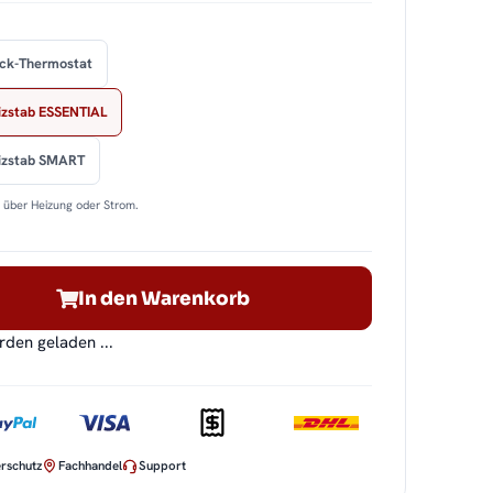
ock-Thermostat
izstab ESSENTIAL
eizstab SMART
n über Heizung oder Strom.
In den Warenkorb
en geladen ...
rschutz
Fachhandel
Support