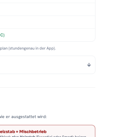
°C)
nplan (stundengenau in der App).
wie er ausgestattet wird:
eizstab = Mischbetrieb
tiblock
plus Heizstab
(Essential oder Smart): heizen