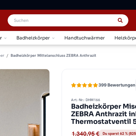
r
Badheizkörper
Handtuchwärmer
Heizkörp
per
Badheizkörper Mittelanschluss ZEBRA Anthrazit
399 Bewertungen
Art.-Nr.: DHM166
Badheizkörper Mis
ZEBRA Anthrazit in
Thermostatventil 
1.340,95 €
Du sparst 62 % (825