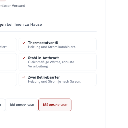
tenloser Versand
gen
bei Ihnen zu Hause
Thermostatventil
iert.
Heizung und Strom kombiniert.
Stahl in Anthrazit
Gleichmäßige Wärme, robuste
Verarbeitung.
Zwei Betriebsarten
Heizung und Strom je nach Saison.
166 cm
182 cm
t
531 Watt
617 Watt