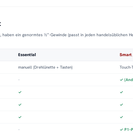
t
t, haben ein genormtes ½″-Gewinde (passt in jeden handelsüblichen H
Essential
Smart 
manuell (Drehlünette + Tasten)
Touch-T
–
✓ (And
✓
✓
✓
✓
✓
✓
–
✓ P1–P3