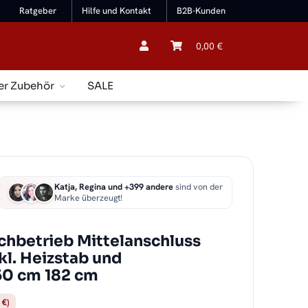
Ratgeber
Hilfe und Kontakt
B2B-Kunden
0,00 €
er Zubehör
SALE
Katja, Regina und +399 andere
sind von der
Marke überzeugt!
chbetrieb Mittelanschluss
kl. Heizstab und
50 cm 182 cm
 €)