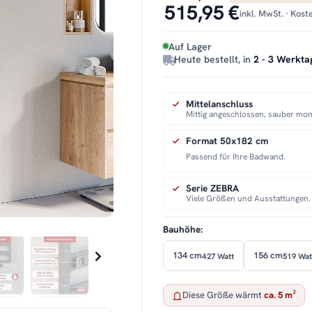
515,95 €
inkl. MwSt. · Kos
Auf Lager
Heute bestellt, in
2 - 3 Werkta
Mittelanschluss
Mittig angeschlossen, sauber mont
Format 50x182 cm
Passend für Ihre Badwand.
Serie ZEBRA
Viele Größen und Ausstattungen.
Bauhöhe:
134 cm
156 cm
427 Watt
519 Wat
Diese Größe wärmt
ca. 5 m²