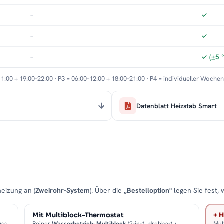
–
✓
–
✓
–
✓ (±5 
11:00 + 19:00–22:00 · P3 = 06:00–12:00 + 18:00–21:00 · P4 = individueller Woche
Datenblatt Heizstab Smart
eizung an (
Zweirohr-System
). Über die
„Bestelloption"
legen Sie fest, 
Mit Multiblock-Thermostat
+ H
uss
Reiner
Wasserbetrieb
:
Multiblock
(2-in-1, drehbar) +
Mul