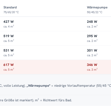
Standard
Wärmepumpe
75/65/20 °C
55/45/22 °C
427 W
248 W
ca. 4 m²
ca. 2 m²
519 W
295 W
ca. 5 m²
ca. 2 m²
531 W
301 W
ca. 5 m²
ca. 2 m²
617 W
346 W
ca. 5 m²
ca. 3 m²
, volle Leistung).
„Wärmepumpe"
= niedrige Vorlauftemperatur (55/45 °C)
re Größe ist markiert). m² = Richtwert fürs Bad.