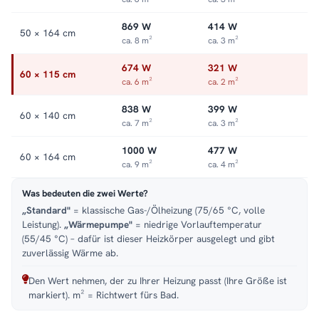
869 W
414 W
50 × 164 cm
ca. 8 m²
ca. 3 m²
674 W
321 W
60 × 115 cm
ca. 6 m²
ca. 2 m²
838 W
399 W
60 × 140 cm
ca. 7 m²
ca. 3 m²
1000 W
477 W
60 × 164 cm
ca. 9 m²
ca. 4 m²
Was bedeuten die zwei Werte?
„Standard"
= klassische Gas-/Ölheizung (75/65 °C, volle
Leistung).
„Wärmepumpe"
= niedrige Vorlauftemperatur
(55/45 °C) – dafür ist dieser Heizkörper ausgelegt und gibt
zuverlässig Wärme ab.
Den Wert nehmen, der zu Ihrer Heizung passt (Ihre Größe ist
markiert). m² = Richtwert fürs Bad.