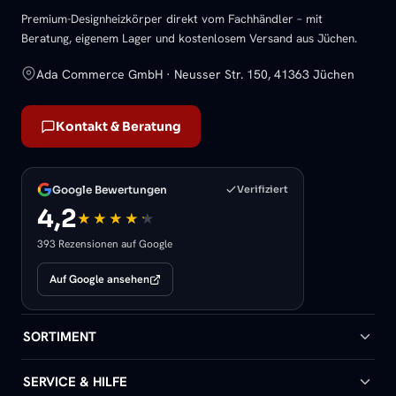
Premium-Designheizkörper direkt vom Fachhändler – mit
Beratung, eigenem Lager und kostenlosem Versand aus Jüchen.
Ada Commerce GmbH · Neusser Str. 150, 41363 Jüchen
Kontakt & Beratung
Google Bewertungen
Verifiziert
4,2
393 Rezensionen auf Google
Auf Google ansehen
SORTIMENT
Badheizkörper
SERVICE & HILFE