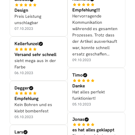
Empfehlung!!!
Design
Hervorragende
Preis Leistung
Kommunikation
unschlagbar
währendd es gesamten
07.10.2023
Prozesses. Trotz dass
der Artikel ausverkauft
Kellerfunzel
war, konnte schnell
ersatz geschaffen
Versand sehr schnell
werden!
09.10.2023
sieht mega aus in der
Farbe
06.10.2023
Timo
Danke
Degger
Hat alles perfekt
funktioniert!
Empfehlung
05.10.2023
Kein Bohren und es
klebt bombenfest
05.10.2023
Jonas
es hat alles geklappt
Lars