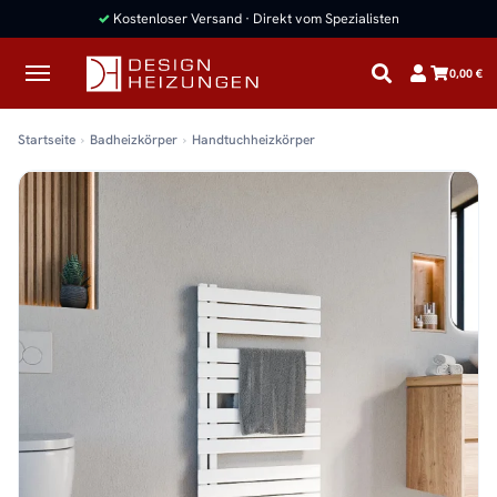
✓
Kostenloser Versand · Direkt vom Spezialisten
0,00 €
Startseite
Badheizkörper
Handtuchheizkörper