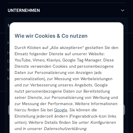
Handtuchheizkörper
Hilfe & Kontakt
UNTERNEHMEN
Design-Heizkörper
Versand & Lieferung
Wir über uns
MEIN KONTO
Wie wir Cookies & Co nutzen
Paneelheizkörper
Rückgabe & Widerruf
Standort & Abholung Jüchen
Anmelden / Mein Konto
BELIEBTE KATEGORIEN
Durch Klicken auf „Alle akzeptieren“ gestatten Sie den
Heizkörper kaufen
Badheizkörper
Handtuchheizkörper
Einsatz folgender Dienste auf unserer Website:
Vertikal-Heizkörper
Garantie & Gewährleistung
B2B-Kunden
Merkliste
YouTube, Vimeo, Klaviyo, Google Tag Manager. Diese
Design-Heizkörper
Paneelheizkörper
Vertikal-Heizkörper
Dienste verwenden Cookies und personenbezogene
Heizkörper-Zubehör
Montageservice vor Ort
Karriere
Newsletter
Wandheizkörper
Wohnraum-Heizkörper
Badheizkörper Schwarz
Daten zur Personalisierung von Anzeigen (ads
Mischbetrieb-Heizkörper
Heizkörper-Zubehör
Aktuelle Angebote
personalization), zur Messung von Werbeleistungen
Sendung verfolgen
Ratgeber
Aktuelle Angebote
und zur Verbesserung unseres Angebots. Google
nutzt personenbezogene Daten zur Bereitstellung
seiner Dienste, zur Personalisierung von Werbung und
Bestpreisgarantie
SICHERE ZAHLUNG
VERSAND MIT
zur Messung der Performance. Weitere Informationen
hierzu finden Sie bei
Google
. Sie können die
Einstellung jederzeit ändern (Fingerabdruck-Icon links
unten). Weitere Details finden Sie unter
Konfigurieren
und in unserer
Datenschutzerklärung
.