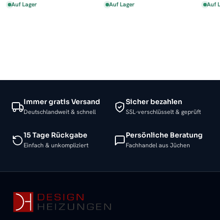
Auf Lager
Auf Lager
Auf 
Immer gratis Versand
Sicher bezahlen
Deutschlandweit & schnell
SSL-verschlüsselt & geprüft
15 Tage Rückgabe
Persönliche Beratung
Einfach & unkompliziert
Fachhandel aus Jüchen