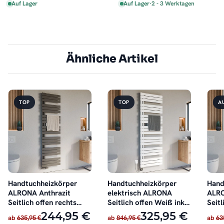
Auf Lager
Auf Lager
·
2 - 3 Werktagen
Ähnliche Artikel
TOP
TOP
A
Handtuchheizkörper
Handtuchheizkörper
Hand
ALRONA Anthrazit
elektrisch ALRONA
ALRO
Seitlich offen rechts
Seitlich offen Weiß inkl.
Seitl
oder links
Heizstab
oder 
244,95 €
325,95 €
ab
635,95 €
ab
846,95 €
ab
63