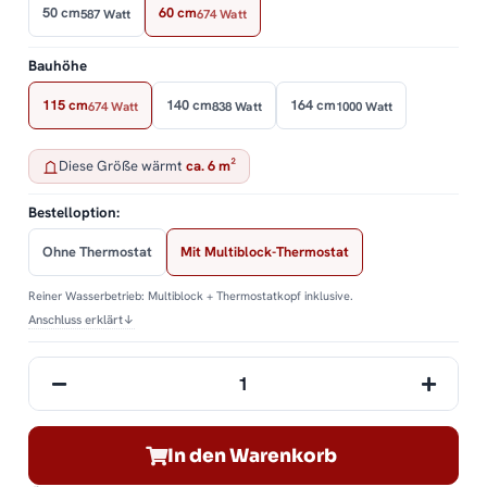
50 cm
60 cm
587 Watt
674 Watt
Bauhöhe
115 cm
140 cm
164 cm
674 Watt
838 Watt
1000 Watt
Diese Größe wärmt
ca. 6 m²
Bestelloption:
Ohne Thermostat
Mit Multiblock-Thermostat
Reiner Wasserbetrieb: Multiblock + Thermostatkopf inklusive.
Anschluss erklärt
↓
In den Warenkorb
ding...