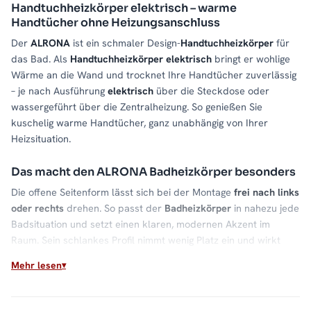
Handtuchheizkörper elektrisch – warme
Handtücher ohne Heizungsanschluss
Der
ALRONA
ist ein schmaler Design-
Handtuchheizkörper
für
das Bad. Als
Handtuchheizkörper elektrisch
bringt er wohlige
Wärme an die Wand und trocknet Ihre Handtücher zuverlässig
– je nach Ausführung
elektrisch
über die Steckdose oder
wassergeführt über die Zentralheizung. So genießen Sie
kuschelig warme Handtücher, ganz unabhängig von Ihrer
Heizsituation.
Das macht den ALRONA Badheizkörper besonders
Die offene Seitenform lässt sich bei der Montage
frei nach links
oder rechts
drehen. So passt der
Badheizkörper
in nahezu jede
Badsituation und setzt einen klaren, modernen Akzent im
Raum. Sein schlankes Profil nimmt wenig Platz ein und wirkt
dennoch hochwertig.
Mehr lesen
Material & Verarbeitung
Hochwertiger
Stahl
gibt die Wärme
gleichmäßig
ab und sorgt