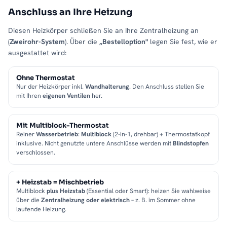
für eine lange Lebensdauer. Sauber verarbeitete Oberflächen
Anschluss an Ihre Heizung
machen den elektrischen Handtuchheizkörper zu einem
Diesen Heizkörper schließen Sie an Ihre Zentralheizung an
langlebigen Begleiter im Bad.
(
Zweirohr-System
). Über die
„Bestelloption"
legen Sie fest, wie er
ausgestattet wird:
Für welches Bad geeignet?
Besonders geeignet für
kleine bis mittelgroße Bäder
und
Ohne Thermostat
Gästebäder. Wählen Sie die Größe passend zu Ihrer Wand und
Nur der Heizkörper inkl.
Wandhalterung
. Den Anschluss stellen Sie
Ihrem Wärmebedarf – so wird der ALRONA zum stilvollen
mit Ihren
eigenen Ventilen
her.
Wärmespender in Ihrem Zuhause.
Mit Multiblock-Thermostat
Warme Handtücher, behagliches Bad
Reiner
Wasserbetrieb
:
Multiblock
(2-in-1, drehbar) + Thermostatkopf
inklusive. Nicht genutzte untere Anschlüsse werden mit
Blindstopfen
Ein
Handtuchheizkörper
wie der ALRONA sorgt für trockene,
verschlossen.
vorgewärmte Handtücher und ein angenehmes Raumklima.
Gerade morgens und nach dem Duschen steigert das spürbar
den Komfort – und beugt klammen Tüchern und Feuchtigkeit im
+ Heizstab = Mischbetrieb
Multiblock
plus Heizstab
(Essential oder Smart): heizen Sie wahlweise
Bad vor.
über die
Zentralheizung oder elektrisch
– z. B. im Sommer ohne
laufende Heizung.
Passende Varianten, Zubehör & Service