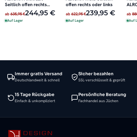
Seitlich offen rechts
offen rechts oder links
ALRO
oder links
Seitl
244,95 €
239,95 €
ab
635,95 €
ab
622,95 €
ab
88
oder
Auf Lager
Auf Lager
Auf 
Immer gratis Versand
Sicher bezahlen
Deutschlandweit & schnell
SSL-verschlüsselt & geprüft
15 Tage Rückgabe
Persönliche Beratung
Einfach & unkompliziert
Fachhandel aus Jüchen