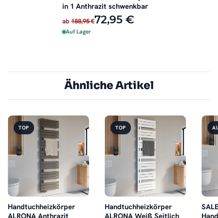
in 1 Anthrazit schwenkbar
72,95 €
ab
188,95 €
Auf Lager
Ähnliche Artikel
TOP
TOP
A
Handtuchheizkörper
Handtuchheizkörper
SAL
ALRONA Anthrazit
ALRONA Weiß Seitlich
Hand