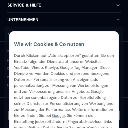
Badheizkörper
SERVICE & HILFE
Handtuchheizkörper
Hilfe & Kontakt
UNTERNEHMEN
Design-Heizkörper
Versand & Lieferung
Wir über uns
MEIN KONTO
Wie wir Cookies & Co nutzen
Paneelheizkörper
Rückgabe & Widerruf
Standort & Abholung Jüchen
Anmelden / Mein Konto
BELIEBTE KATEGORIEN
Durch Klicken auf „Alle akzeptieren“ gestatten Sie den
Heizkörper kaufen
Badheizkörper
Handtuchheizkörper
Einsatz folgender Dienste auf unserer Website:
Vertikal-Heizkörper
Garantie & Gewährleistung
B2B-Kunden
Merkliste
YouTube, Vimeo, Klaviyo, Google Tag Manager. Diese
Design-Heizkörper
Paneelheizkörper
Vertikal-Heizkörper
Dienste verwenden Cookies und personenbezogene
Heizkörper-Zubehör
Montageservice vor Ort
Karriere
Newsletter
Wandheizkörper
Wohnraum-Heizkörper
Badheizkörper Schwarz
Daten zur Personalisierung von Anzeigen (ads
Mischbetrieb-Heizkörper
Heizkörper-Zubehör
Aktuelle Angebote
personalization), zur Messung von Werbeleistungen
Sendung verfolgen
Ratgeber
Aktuelle Angebote
und zur Verbesserung unseres Angebots. Google
nutzt personenbezogene Daten zur Bereitstellung
seiner Dienste, zur Personalisierung von Werbung und
Bestpreisgarantie
SICHERE ZAHLUNG
VERSAND MIT
zur Messung der Performance. Weitere Informationen
hierzu finden Sie bei
Google
. Sie können die
Einstellung jederzeit ändern (Fingerabdruck-Icon links
unten). Weitere Details finden Sie unter
Konfigurieren