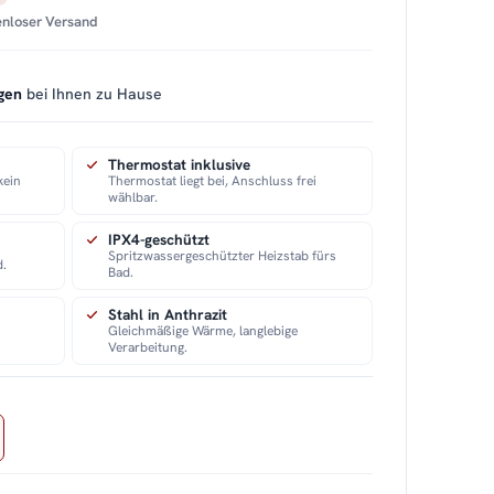
tenloser Versand
gen
bei Ihnen zu Hause
Thermostat inklusive
kein
Thermostat liegt bei, Anschluss frei
wählbar.
IPX4-geschützt
Spritzwassergeschützter Heizstab fürs
d.
Bad.
Stahl in Anthrazit
Gleichmäßige Wärme, langlebige
Verarbeitung.