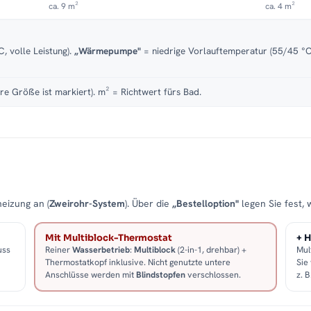
ca. 9 m²
ca. 4 m²
, volle Leistung).
„Wärmepumpe"
= niedrige Vorlauftemperatur (55/45 °C)
re Größe ist markiert). m² = Richtwert fürs Bad.
eizung an (
Zweirohr-System
). Über die
„Bestelloption"
legen Sie fest, 
Mit Multiblock-Thermostat
+ H
uss
Reiner
Wasserbetrieb
:
Multiblock
(2-in-1, drehbar) +
Mul
Thermostatkopf inklusive. Nicht genutzte untere
Sie
Anschlüsse werden mit
Blindstopfen
verschlossen.
z. 