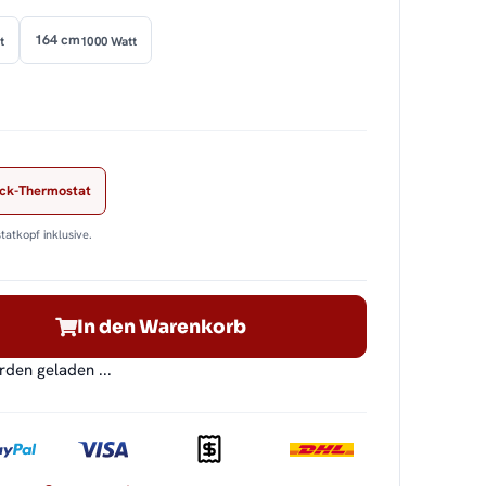
164 cm
t
1000 Watt
ock-Thermostat
tatkopf inklusive.
In den Warenkorb
en geladen ...