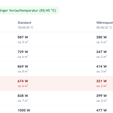
driger Vorlauftemperatur (55/45 °C)
Standard
Wärmepu
75/65/20 °C
55/45/22 °C
587 W
280 W
ca. 5 m²
ca. 2 m²
729 W
347 W
ca. 6 m²
ca. 3 m²
869 W
414 W
ca. 8 m²
ca. 3 m²
674 W
321 W
ca. 6 m²
ca. 2 m²
838 W
399 W
ca. 7 m²
ca. 3 m²
1000 W
477 W