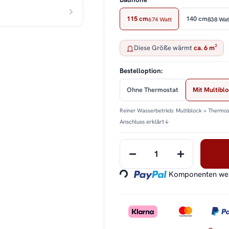
115 cm
140 cm
674 Watt
838 Wat
Diese Größe wärmt
ca. 6 m²
Bestelloption:
Ohne Thermostat
Mit Multibl
Reiner Wasserbetrieb: Multiblock + Thermos
Anschluss erklärt
↓
Loading...
Komponenten werd