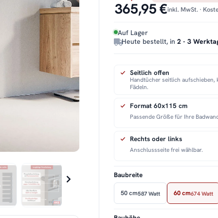
365,95 €
inkl. MwSt. · Kos
Auf Lager
Heute bestellt, in
2 - 3 Werkta
Seitlich offen
Handtücher seitlich aufschieben, 
Fädeln.
Format 60x115 cm
Passende Größe für Ihre Badwan
Rechts oder links
Anschlussseite frei wählbar.
Baubreite
50 cm
60 cm
587 Watt
674 Watt
Bauhöhe