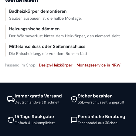
Weiterlesen
Badheizkörper demontieren
Sauber ausbauen ist die halbe Montage.
Heizungsnische dämmen
Der Wärmeverlust hinter dem Heizkörper, den niemand sieht.
Mittelanschluss oder Seitenanschluss
Die Entscheidung, die vor dem Bohren fällt.
Passend im Shop:
Design-Heizkörper
·
Montageservice in NRW
Immer gratis Versand
Sicher bezahlen
Deutschlandweit & schnell
SSL-verschlüsselt & geprüft
15 Tage Rückgabe
Persönliche Beratung
Einfach & unkompliziert
Fachhandel aus Jüchen