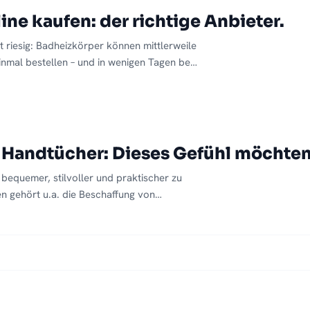
chenken kann.
ne kaufen: der richtige Anbieter.
 riesig: Badheizkörper können mittlerweile
nmal bestellen – und in wenigen Tagen bei
leitet und einfach verständlich zum selbst
 es doch so einfach wäre… Wir zeigen
Sie beim Online-Kauf von Badheizkörpern
e Fallstricke sehr einfach umgehen können.
 Handtücher: Dieses Gefühl möchten
 bequemer, stilvoller und praktischer zu
 gehört u.a. die Beschaffung von
n für das Badezimmer, denn Badheizkörper
ehr als den Raum zu erwärmen…