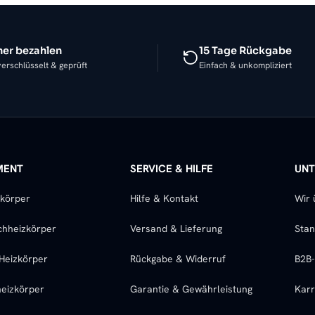
her bezahlen
15 Tage Rückgabe
erschlüsselt & geprüft
Einfach & unkompliziert
MENT
SERVICE & HILFE
UN
zkörper
Hilfe & Kontakt
Wir 
chheizkörper
Versand & Lieferung
Stan
Heizkörper
Rückgabe & Widerruf
B2B
eizkörper
Garantie & Gewährleistung
Karr