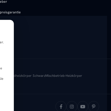
eber
preisgarantie
er.
re
körper
Badheizkörper Schwarz
Mischbetrieb-Heizkörper
Sie