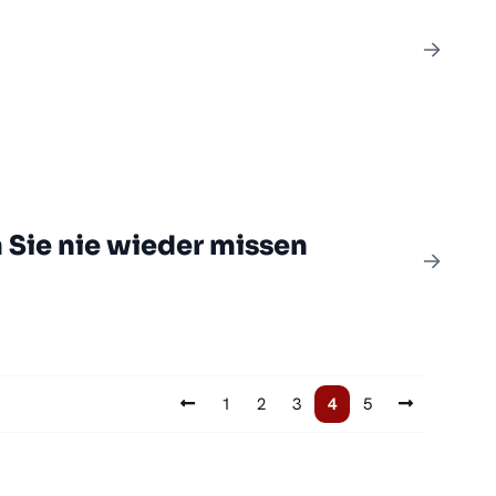
 Sie nie wieder missen
1
2
3
4
5