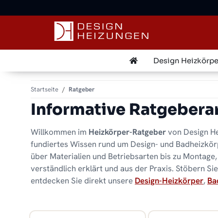
✓
Kostenloser Versand · Direkt vom Spezialisten
Design Heizkörpe
Startseite
Ratgeber
Informative Ratgeberar
Willkommen im
Heizkörper-Ratgeber
von Design He
fundiertes Wissen rund um Design- und Badheizkörpe
über Materialien und Betriebsarten bis zu Montage,
verständlich erklärt und aus der Praxis. Stöbern S
entdecken Sie direkt unsere
Design-Heizkörper
,
Ba