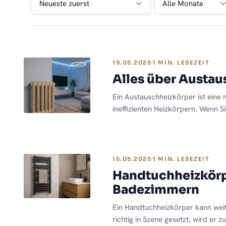
19.05.2025
1 MIN. LESEZEIT
Alles über Austau
Ein Austauschheizkörper ist eine 
ineffizienten Heizkörpern. Wenn 
erneuern, erfahren Sie hier, worau
ungefähr kostet und ob sich die In
Überblick über die drei gängigen
können Sie selbst entscheiden, w
15.05.2025
1 MIN. LESEZEIT
Haus am sinnvollsten ist und Ihre 
Handtuchheizkörpe
Badezimmern
Ein Handtuchheizkörper kann weit
richtig in Szene gesetzt, wird er 