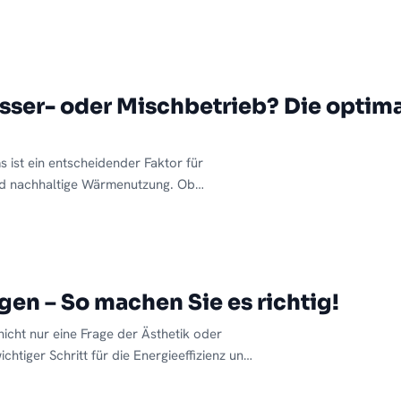
 perfekt. In unserem neuesten Blogartikel
em funktionalen Heizkörper ein echtes
en Sie praktische Tipps und stilvolle
Wohlfühloase im Bad.
ser- oder Mischbetrieb? Die optimal
s ist ein entscheidender Faktor für
nd nachhaltige Wärmenutzung. Ob
asserheizungen oder ein kombinierter
eine individuellen Stärken und passt je
terschiedlich gut.
gen – So machen Sie es richtig!
nicht nur eine Frage der Ästhetik oder
chtiger Schritt für die Energieeffizienz und
es. Veraltete Heizkörper arbeiten oft
zkosten und können sogar schädliche Stoffe