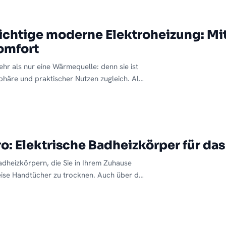
 richtige moderne Elektroheizung: Mi
omfort
hr als nur eine Wärmequelle: denn sie ist
häre und praktischer Nutzen zugleich. All
bei der richtigen modernen Elektroheizung
mentun, das viele besondere Vorteile im
t auf der „richtigen“ modernen elektrisch
o: Elektrische Badheizkörper für d
adheizkörpern, die Sie in Ihrem Zuhause
eise Handtücher zu trocknen. Auch über die
 haben wir in einem früheren Artikel
e besonderen Eigenschaften nähergebracht.
um elektrisch betriebene Badheizungen und
eine elektrische Badheizung im Badezimmer