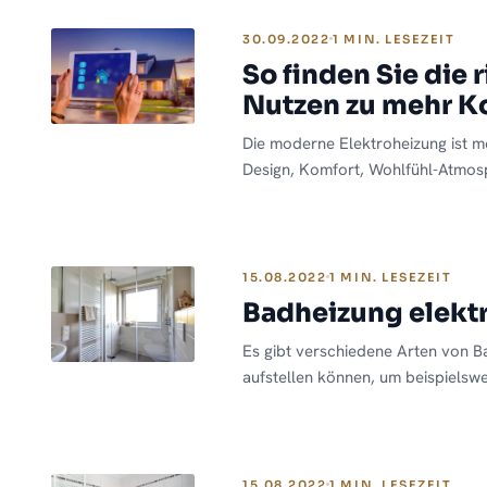
30.09.2022
1 MIN. LESEZEIT
So finden Sie die
Nutzen zu mehr K
Die moderne Elektroheizung ist me
Design, Komfort, Wohlfühl-Atmosp
diese Eigenschaften können sich 
zu einem perfekten Ganzen zusam
Alltag schenkt. Die Betonung lieg
betriebenen Heizung…
15.08.2022
1 MIN. LESEZEIT
Badheizung elektr
Es gibt verschiedene Arten von B
aufstellen können, um beispielsw
Vorteile von Handtuchheizkörpern
bereits gesprochen und Ihnen di
In diesem Artikel soll es jedoch 
ihre Vorteile gehen – und warum 
15.08.2022
1 MIN. LESEZEIT