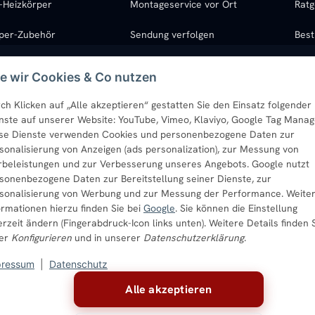
l-Heizkörper
Montageservice vor Ort
Ratg
rper-Zubehör
Sendung verfolgen
Best
e wir Cookies & Co nutzen
ch Klicken auf „Alle akzeptieren“ gestatten Sie den Einsatz folgender
nste auf unserer Website: YouTube, Vimeo, Klaviyo, Google Tag Manag
se Dienste verwenden Cookies und personenbezogene Daten zur
sonalisierung von Anzeigen (ads personalization), zur Messung von
beleistungen und zur Verbesserung unseres Angebots. Google nutzt
sonenbezogene Daten zur Bereitstellung seiner Dienste, zur
sonalisierung von Werbung und zur Messung der Performance. Weite
ormationen hierzu finden Sie bei
Google
. Sie können die Einstellung
örper
Paneelheizkörper
Vertikal-Heizkörper
Wandheizkörper
Wohnraum-Heiz
erzeit ändern (Fingerabdruck-Icon links unten). Weitere Details finden 
ter
Konfigurieren
und in unserer
Datenschutzerklärung
.
pressum
|
Datenschutz
Alle akzeptieren