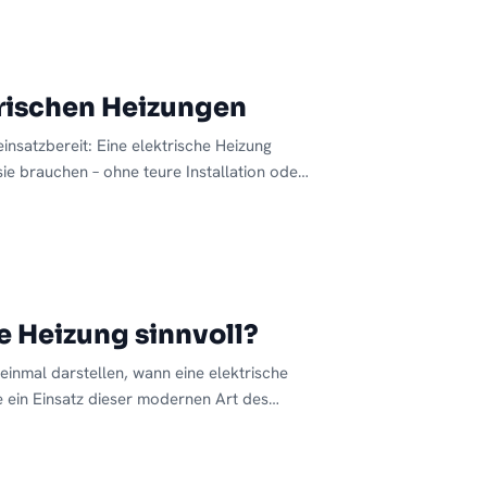
t werden müssen. [...]
trischen Heizungen
einsatzbereit: Eine elektrische Heizung
ie brauchen – ohne teure Installation oder
ung, für selten genutzte Räume wie den
Design-Element im Wohnraum. Erfahren Sie
rum geringe Anschaffungskosten und
izung zur smarten Alternative machen und
 Ästhetik perfekt vereinen.​
he Heizung sinnvoll?
einmal darstellen, wann eine elektrische
e ein Einsatz dieser modernen Art des
tzten Endes macht eine elektrische
unserem Online-Shop anbieten einiges mehr