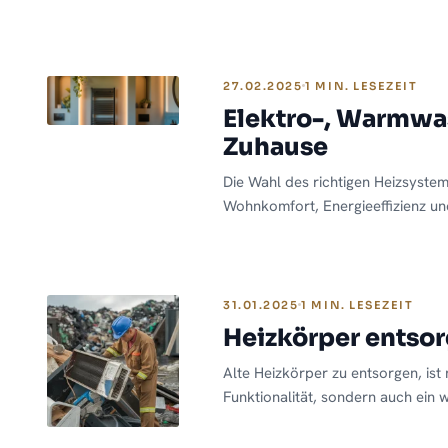
Gesamtkonzept Ihres Badezimmers
zeigen wir Ihnen, wie Sie aus ein
Design-Statement machen. Entdeck
Ideen für Ihre ganz persönliche 
27.02.2025
1 MIN. LESEZEIT
Elektro-, Warmwas
Zuhause
Die Wahl des richtigen Heizsystem
Wohnkomfort, Energieeffizienz u
elektrische Heizlösungen, Warmw
Mischbetrieb – jedes System hat s
nach Bedarf und Wohnsituation un
31.01.2025
1 MIN. LESEZEIT
Heizkörper entsor
Alte Heizkörper zu entsorgen, ist 
Funktionalität, sondern auch ein wi
Umweltfreundlichkeit Ihres Zuhaus
ineffizient, verursachen hohe Hei