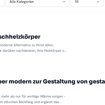
schheizkörper
moderne Alternative zu Ihren alten,
Sie darüber nachdenken, Ihre Heizkörper zu
f Sie achten sollten, wie viel der Austausch
vestition lohnt. Zudem erhalten Sie einen
 Heizkörpertypen und deren Vorteile. So
elche Lösung für Ihre Wohnung oder Ihr
Heizkosten langfristig senken.
r modern zur Gestaltung von gestal
 mehr als nur für wohlige Wärme sorgen –
zum stilvollen Blickfang und ergänzt das