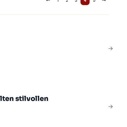
1
2
3
4
5
ten stilvollen