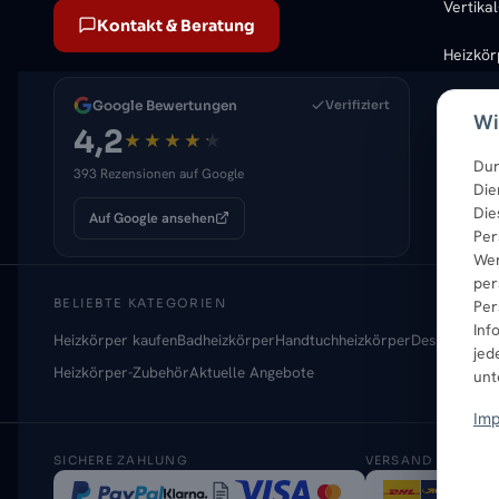
Vertika
Kontakt & Beratung
Heizkö
Google Bewertungen
Verifiziert
Wi
4,2
Dur
393 Rezensionen auf Google
Die
Die
Auf Google ansehen
Per
Wer
per
BELIEBTE KATEGORIEN
Per
Inf
Heizkörper kaufen
Badheizkörper
Handtuchheizkörper
Design-Heizk
jed
Heizkörper-Zubehör
Aktuelle Angebote
un
Im
SICHERE ZAHLUNG
VERSAND MIT