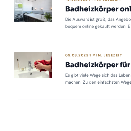
Ihnen viel praktischen Komfort s
Badheizkörper onli
Die Auswahl ist groß, das Angebot
bequem online gekauft werden. Ei
Ihnen zuhause, alles glasklar ange
aufbauen… Oder doch nicht? Wenn
Ihnen in diesem Artikel, worauf 
achten sollten und wie sie gängig
09.08.2022
1 MIN. LESEZEIT
Badheizkörper für
Es gibt viele Wege sich das Leben
machen. Zu den einfachsten Wegen
stilsicheren Handtuchheizkörper
mit Handtuchhalterung können m