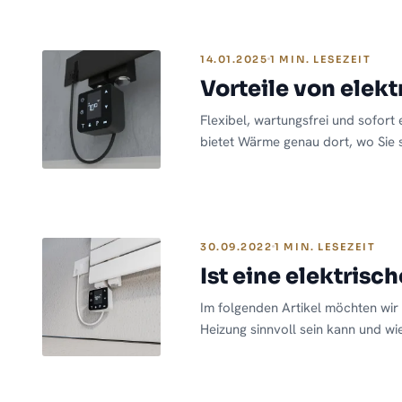
enthalten, die fachgerecht entsorg
14.01.2025
1 MIN. LESEZEIT
Vorteile von elek
Flexibel, wartungsfrei und sofort 
bietet Wärme genau dort, wo Sie s
Schornstein. Ideal als Zusatzheiz
Hobbykeller oder als stilvolles 
jetzt in unserem Blogartikel, wa
maximale Mobilität die Elektrohe
wie moderne Modelle Effizienz und
30.09.2022
1 MIN. LESEZEIT
Ist eine elektrisc
Im folgenden Artikel möchten wir 
Heizung sinnvoll sein kann und wi
Beheizens aussehen kann. Denn le
Heizung wie wir sie zumindest in 
als „nur zu heizen“…