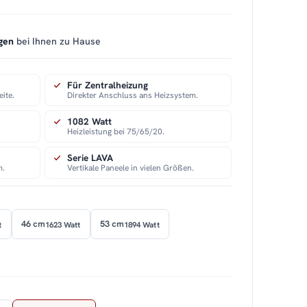
gen
bei Ihnen zu Hause
Für Zentralheizung
eite.
Direkter Anschluss ans Heizsystem.
1082 Watt
Heizleistung bei 75/65/20.
Serie LAVA
m.
Vertikale Paneele in vielen Größen.
46 cm
53 cm
t
1623 Watt
1894 Watt