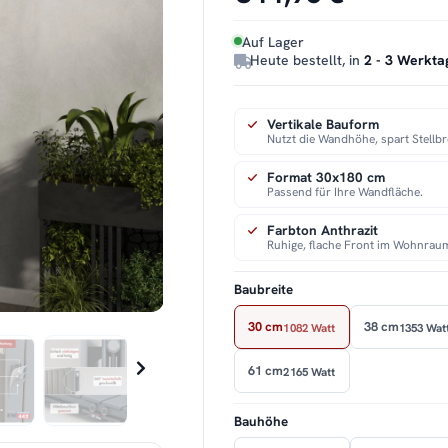
Auf Lager
Heute bestellt, in
2 - 3 Werkta
Vertikale Bauform
Nutzt die Wandhöhe, spart Stellbr
Format 30x180 cm
Passend für Ihre Wandfläche.
Farbton Anthrazit
Ruhige, flache Front im Wohnrau
Baubreite
30 cm
38 cm
1082 Watt
1353 Wat
61 cm
2165 Watt
Bauhöhe