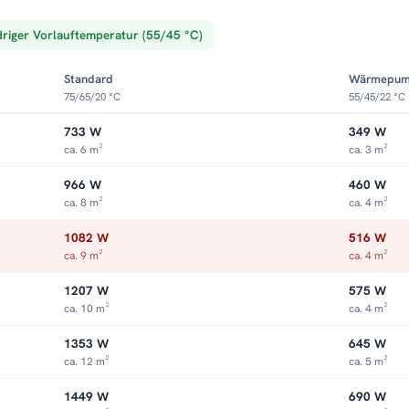
driger Vorlauftemperatur (55/45 °C)
Standard
Wärmepu
75/65/20 °C
55/45/22 °C
733 W
349 W
ca. 6 m²
ca. 3 m²
966 W
460 W
ca. 8 m²
ca. 4 m²
1082 W
516 W
ca. 9 m²
ca. 4 m²
1207 W
575 W
ca. 10 m²
ca. 4 m²
1353 W
645 W
ca. 12 m²
ca. 5 m²
1449 W
690 W