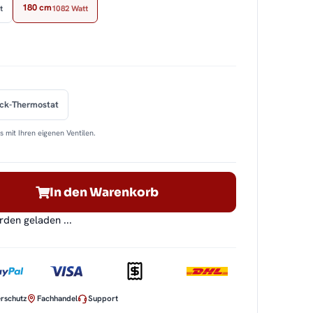
180 cm
t
1082 Watt
ock-Thermostat
 mit Ihren eigenen Ventilen.
In den Warenkorb
en geladen ...
rschutz
Fachhandel
Support