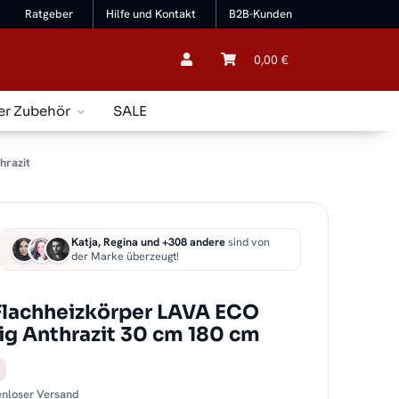
Ratgeber
Hilfe und Kontakt
B2B-Kunden
0,00 €
er Zubehör
SALE
hrazit
Katja, Regina und +308 andere
sind von
der Marke überzeugt!
Flachheizkörper LAVA ECO
ig Anthrazit 30 cm 180 cm
tenloser Versand