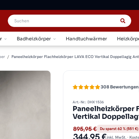
r
Badheizkörper
Handtuchwärmer
Heizkörp
per
Paneelheizkörper Flachheizkörper LAVA ECO Vertikal Doppellagig Ant
308 Bewertungen
Art.-Nr.: DHX1536
Paneelheizkörper 
Vertikal Doppellag
895,95 €
Du sparst 62 % (551 €)
344,95 €
inkl. MwSt. · Kos