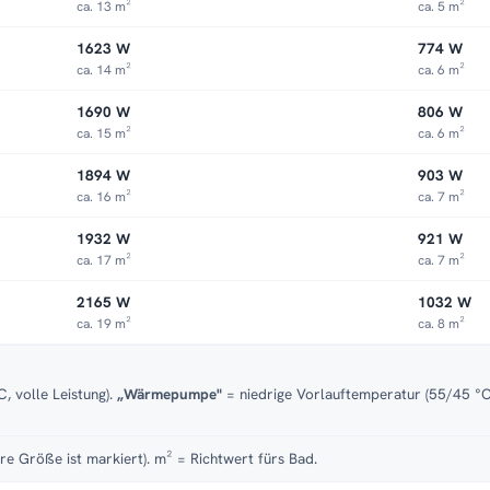
ca. 13 m²
ca. 5 m²
1623 W
774 W
ca. 14 m²
ca. 6 m²
1690 W
806 W
ca. 15 m²
ca. 6 m²
1894 W
903 W
ca. 16 m²
ca. 7 m²
1932 W
921 W
ca. 17 m²
ca. 7 m²
2165 W
1032 W
ca. 19 m²
ca. 8 m²
, volle Leistung).
„Wärmepumpe"
= niedrige Vorlauftemperatur (55/45 °C)
re Größe ist markiert). m² = Richtwert fürs Bad.