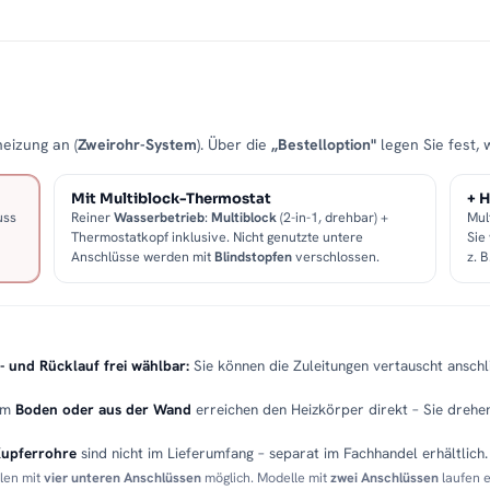
eizung an (
Zweirohr-System
). Über die
„Bestelloption"
legen Sie fest, 
Mit Multiblock-Thermostat
+ H
uss
Reiner
Wasserbetrieb
:
Multiblock
(2-in-1, drehbar) +
Mul
Thermostatkopf inklusive. Nicht genutzte untere
Sie
Anschlüsse werden mit
Blindstopfen
verschlossen.
z. 
- und Rücklauf frei wählbar:
Sie können die Zuleitungen vertauscht anschli
em
Boden oder aus der Wand
erreichen den Heizkörper direkt – Sie drehen
Kupferrohre
sind nicht im Lieferumfang – separat im Fachhandel erhältlich.
llen mit
vier unteren Anschlüssen
möglich. Modelle mit
zwei Anschlüssen
laufen 