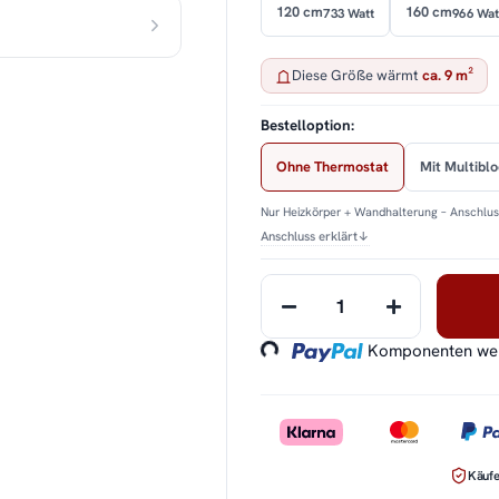
120 cm
160 cm
733 Watt
966 Wat
Diese Größe wärmt
ca. 9 m²
Bestelloption:
Ohne Thermostat
Mit Multibl
Nur Heizkörper + Wandhalterung – Anschluss
Anschluss erklärt
↓
Loading...
Komponenten werd
Käufe