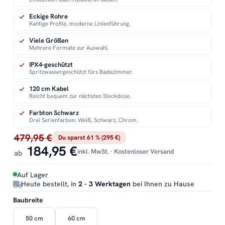
Eckige Rohre
Kantige Profile, moderne Linienführung.
Viele Größen
Mehrere Formate zur Auswahl.
IPX4-geschützt
Spritzwassergeschützt fürs Badezimmer.
120 cm Kabel
Reicht bequem zur nächsten Steckdose.
Farbton Schwarz
Drei Serienfarben: Weiß, Schwarz, Chrom.
479,95 €
Du sparst 61 % (295 €)
184,95 €
inkl. MwSt. · Kostenloser Versand
ab
Auf Lager
Heute bestellt, in
2 - 3 Werktagen
bei Ihnen zu Hause
Baubreite
50 cm
60 cm