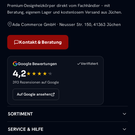
Premium-Designheizkörper direkt vom Fachhändler – mit
Beratung, eigenem Lager und kostenlosem Versand aus Jüchen.
Ada Commerce GmbH · Neusser Str. 150, 41363 Jüchen
Kontakt & Beratung
Google Bewertungen
Verifiziert
4,2
393 Rezensionen auf Google
Auf Google ansehen
SORTIMENT
Badheizkörper
SERVICE & HILFE