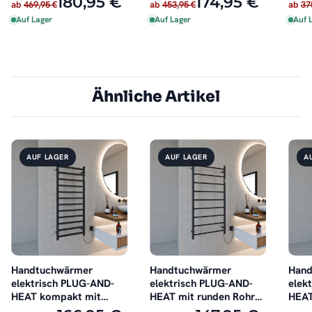
180,95 €
174,95 €
ab
469,95 €
ab
453,95 €
ab
37
Auf Lager
Auf Lager
Auf 
Ähnliche Artikel
AUF LAGER
AUF LAGER
A
Handtuchwärmer
Handtuchwärmer
Hand
elektrisch PLUG-AND-
elektrisch PLUG-AND-
elek
HEAT kompakt mit
HEAT mit runden Rohren
HEAT
eckigen Rohren Schwarz
Schwarz
Hand