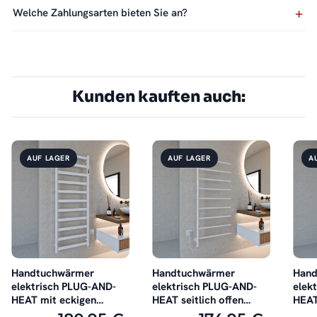
Welche Zahlungsarten bieten Sie an?
Kunden kauften auch:
AUF LAGER
AUF LAGER
A
Handtuchwärmer
Handtuchwärmer
Hand
elektrisch PLUG-AND-
elektrisch PLUG-AND-
elek
HEAT mit eckigen
HEAT seitlich offen
HEAT
Rohren Weiß
Weiß
Wei