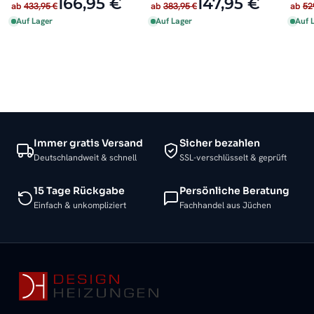
166,95 €
147,95 €
ab
433,95 €
ab
383,95 €
ab
52
140 
Auf Lager
Auf Lager
Auf 
Immer gratis Versand
Sicher bezahlen
Deutschlandweit & schnell
SSL-verschlüsselt & geprüft
15 Tage Rückgabe
Persönliche Beratung
Einfach & unkompliziert
Fachhandel aus Jüchen