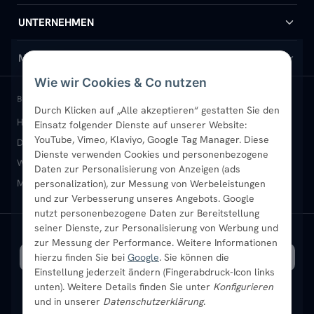
Handtuchheizkörper
Hilfe & Kontakt
UNTERNEHMEN
Design-Heizkörper
Versand & Lieferung
Wir über uns
MEIN KONTO
Wie wir Cookies & Co nutzen
Paneelheizkörper
Rückgabe & Widerruf
Standort & Abholung Jüchen
Anmelden / Mein Konto
BELIEBTE KATEGORIEN
Durch Klicken auf „Alle akzeptieren“ gestatten Sie den
Heizkörper kaufen
Badheizkörper
Handtuchheizkörper
Einsatz folgender Dienste auf unserer Website:
Vertikal-Heizkörper
Garantie & Gewährleistung
B2B-Kunden
Merkliste
YouTube, Vimeo, Klaviyo, Google Tag Manager. Diese
Design-Heizkörper
Paneelheizkörper
Vertikal-Heizkörper
Dienste verwenden Cookies und personenbezogene
Heizkörper-Zubehör
Montageservice vor Ort
Karriere
Newsletter
Wandheizkörper
Wohnraum-Heizkörper
Badheizkörper Schwarz
Daten zur Personalisierung von Anzeigen (ads
Mischbetrieb-Heizkörper
Heizkörper-Zubehör
Aktuelle Angebote
personalization), zur Messung von Werbeleistungen
Sendung verfolgen
Ratgeber
Aktuelle Angebote
und zur Verbesserung unseres Angebots. Google
nutzt personenbezogene Daten zur Bereitstellung
seiner Dienste, zur Personalisierung von Werbung und
Bestpreisgarantie
SICHERE ZAHLUNG
VERSAND MIT
zur Messung der Performance. Weitere Informationen
hierzu finden Sie bei
Google
. Sie können die
Einstellung jederzeit ändern (Fingerabdruck-Icon links
unten). Weitere Details finden Sie unter
Konfigurieren
und in unserer
Datenschutzerklärung
.