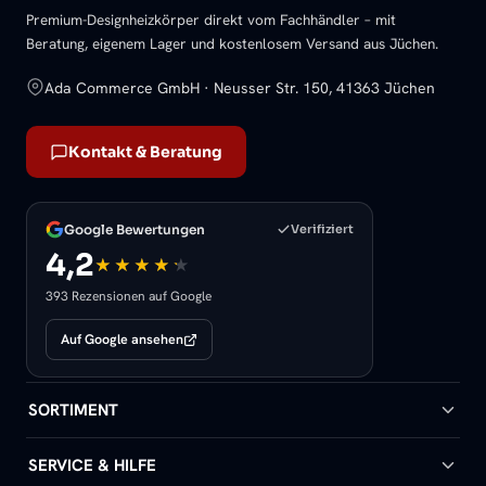
Premium-Designheizkörper direkt vom Fachhändler – mit
Beratung, eigenem Lager und kostenlosem Versand aus Jüchen.
Ada Commerce GmbH · Neusser Str. 150, 41363 Jüchen
Kontakt & Beratung
Google Bewertungen
Verifiziert
4,2
393 Rezensionen auf Google
Auf Google ansehen
SORTIMENT
Badheizkörper
SERVICE & HILFE