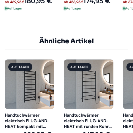
180,95 €
174,95 €
ab
469,95 €
ab
453,95 €
ab
37
Auf Lager
Auf Lager
Auf 
Ähnliche Artikel
AUF LAGER
AUF LAGER
A
Handtuchwärmer
Handtuchwärmer
Hand
elektrisch PLUG-AND-
elektrisch PLUG-AND-
elek
HEAT kompakt mit
HEAT mit runden Rohren
HEAT
eckigen Rohren Schwarz
Schwarz
Hand