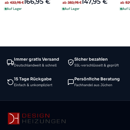
166,95 €
147,95 €
ab
433,95 €
ab
383,95 €
ab
52
140 
Auf Lager
Auf Lager
Auf 
Immer gratis Versand
Sicher bezahlen
Deutschlandweit & schnell
SSL-verschlüsselt & geprüft
15 Tage Rückgabe
Persönliche Beratung
Einfach & unkompliziert
Fachhandel aus Jüchen