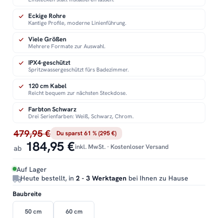
Eckige Rohre
Kantige Profile, moderne Linienführung.
Viele Größen
Mehrere Formate zur Auswahl.
IPX4-geschützt
Spritzwassergeschützt fürs Badezimmer.
120 cm Kabel
Reicht bequem zur nächsten Steckdose.
Farbton Schwarz
Drei Serienfarben: Weiß, Schwarz, Chrom.
479,95 €
Du sparst 61 % (295 €)
184,95 €
inkl. MwSt. · Kostenloser Versand
ab
Auf Lager
Heute bestellt, in
2 - 3 Werktagen
bei Ihnen zu Hause
Baubreite
50 cm
60 cm