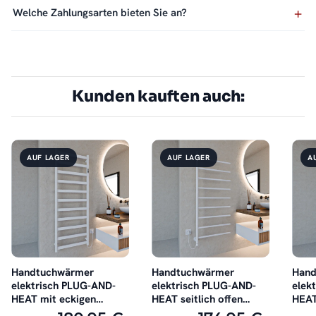
Welche Zahlungsarten bieten Sie an?
Kunden kauften auch:
AUF LAGER
AUF LAGER
A
Handtuchwärmer
Handtuchwärmer
Hand
elektrisch PLUG-AND-
elektrisch PLUG-AND-
elek
HEAT mit eckigen
HEAT seitlich offen
HEAT
Rohren Weiß
Weiß
Wei