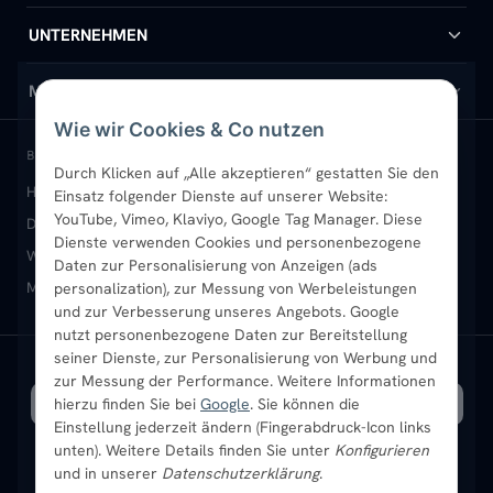
Handtuchheizkörper
Hilfe & Kontakt
UNTERNEHMEN
Design-Heizkörper
Versand & Lieferung
Wir über uns
MEIN KONTO
Wie wir Cookies & Co nutzen
Paneelheizkörper
Rückgabe & Widerruf
Standort & Abholung Jüchen
Anmelden / Mein Konto
BELIEBTE KATEGORIEN
Durch Klicken auf „Alle akzeptieren“ gestatten Sie den
Heizkörper kaufen
Badheizkörper
Handtuchheizkörper
Einsatz folgender Dienste auf unserer Website:
Vertikal-Heizkörper
Garantie & Gewährleistung
B2B-Kunden
Merkliste
YouTube, Vimeo, Klaviyo, Google Tag Manager. Diese
Design-Heizkörper
Paneelheizkörper
Vertikal-Heizkörper
Dienste verwenden Cookies und personenbezogene
Heizkörper-Zubehör
Montageservice vor Ort
Karriere
Newsletter
Wandheizkörper
Wohnraum-Heizkörper
Badheizkörper Schwarz
Daten zur Personalisierung von Anzeigen (ads
Mischbetrieb-Heizkörper
Heizkörper-Zubehör
Aktuelle Angebote
personalization), zur Messung von Werbeleistungen
Sendung verfolgen
Ratgeber
Aktuelle Angebote
und zur Verbesserung unseres Angebots. Google
nutzt personenbezogene Daten zur Bereitstellung
seiner Dienste, zur Personalisierung von Werbung und
Bestpreisgarantie
SICHERE ZAHLUNG
VERSAND MIT
zur Messung der Performance. Weitere Informationen
hierzu finden Sie bei
Google
. Sie können die
Einstellung jederzeit ändern (Fingerabdruck-Icon links
unten). Weitere Details finden Sie unter
Konfigurieren
und in unserer
Datenschutzerklärung
.