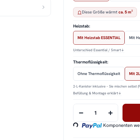
Diese Größe wärmt
ca. 5 m²
Heizstab:
Mit Heizstab ESSENTIAL
Mit H
Unterschied Essential / Smart
↓
Thermoflüssigkeit:
Ohne Thermoflüssigkeit
Mit 2L
2-L-Kanister inklusive – Sie mischen selbst (
Befüllung & Montage erklärt
↓
Loading...
Komponenten werd