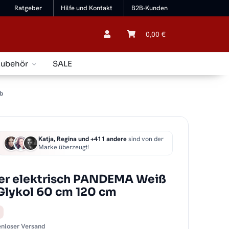
Ratgeber
Hilfe und Kontakt
B2B-Kunden
0,00 €
Zubehör
SALE
b
Katja, Regina und +411 andere
sind von der
Marke überzeugt!
er elektrisch PANDEMA Weiß
 Glykol 60 cm 120 cm
tenloser Versand