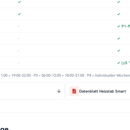
✓
✓
✓
✓
–
✓ P1–P3
–
✓
–
✓
–
✓ (±5 
11:00 + 19:00–22:00 · P3 = 06:00–12:00 + 18:00–21:00 · P4 = individueller Woche
Datenblatt Heizstab Smart
age