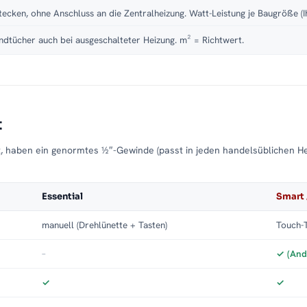
tecken, ohne Anschluss an die Zentralheizung. Watt-Leistung je Baugröße (I
dtücher auch bei ausgeschalteter Heizung. m² = Richtwert.
t
t, haben ein genormtes ½″-Gewinde (passt in jeden handelsüblichen H
Essential
Smart 
manuell (Drehlünette + Tasten)
Touch-T
–
✓ (And
✓
✓