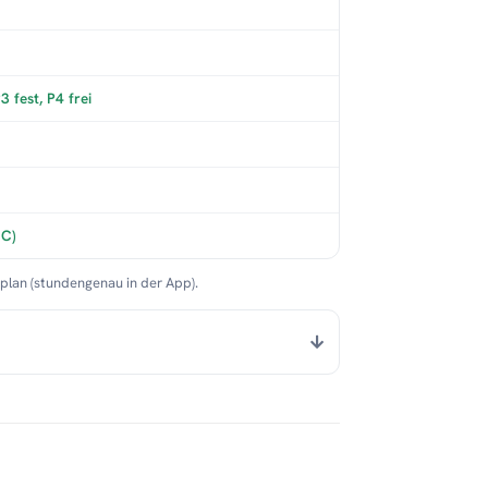
 fest, P4 frei
°C)
nplan (stundengenau in der App).