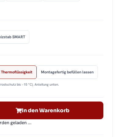
eizstab SMART
 Thermoflüssigkeit
Montagefertig befüllen lassen
Frostschutz bis −15 °C). Anleitung unten.
In den Warenkorb
en geladen ...