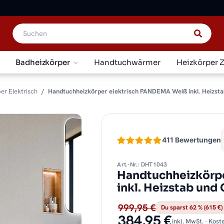
Badheizkörper
Handtuchwärmer
Heizkörper 
er Elektrisch
Handtuchheizkörper elektrisch PANDEMA Weiß inkl. Heizsta
411 Bewertungen
Art.-Nr.: DHT1043
Handtuchheizkörp
inkl. Heizstab und
999,95 €
Du sparst 62 % (615 €)
384,95 €
inkl. MwSt. · Kos