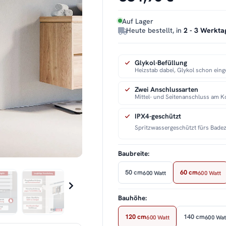
Auf Lager
Heute bestellt, in
2 - 3 Werkta
Glykol-Befüllung
Heizstab dabei, Glykol schon einge
Zwei Anschlussarten
Mittel- und Seitenanschluss am K
IPX4-geschützt
Spritzwassergeschützt fürs Bade
Baubreite:
50 cm
60 cm
600 Watt
600 Watt
Bauhöhe:
120 cm
140 cm
600 Watt
600 Wat